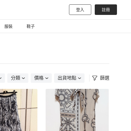
登入
註冊
服裝
鞋子
分類
價格
出貨地點
篩選