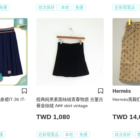
免運
狀況良好
本地
免運
近新閒置品
Hermès
裙IT-36 IT-
經典純黑素面絲絨青春物語 古董古
Hermès馬
著金絲絨 A## skirt vintage
TWD 1,080
TWD 14,
運
近新閒置品
本地
免運
狀況良好