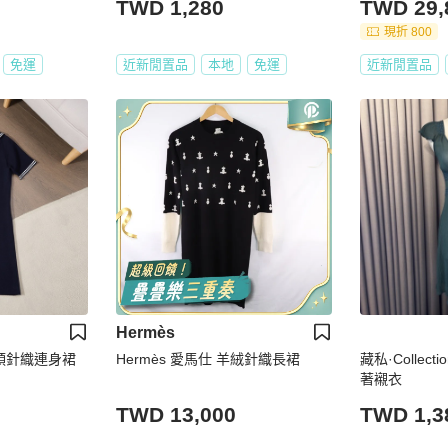
TWD 1,280
TWD 29,
現折 800
免運
近新閒置品
本地
免運
近新閒置品
Hermès
軍領針織連身裙
Hermès 愛馬仕 羊絨針織長裙
藏私·Collec
著襯衣
TWD 13,000
TWD 1,3