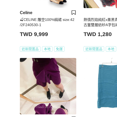
Celine
🍒CELINE 雕空100%絹裙 size:42
熱情烈焰純紅x墨黑
/2F240530-1
古董雙層紡紗A字包裙 紗
TWD 9,999
TWD 1,280
近新閒置品
本地
免運
近新閒置品
本地