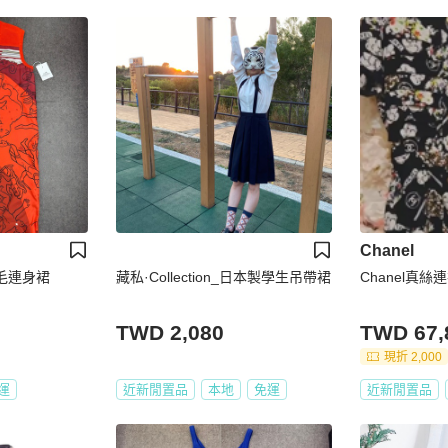
Chanel
羊毛連身裙
藏私·Collection_日本製學生吊帶裙
Chanel真絲
TWD 2,080
TWD 67,
現折 2,000
運
近新閒置品
本地
免運
近新閒置品