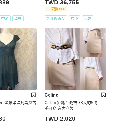
889
TWD 36,755
現折 800
香港
免運
近新閒置品
香港
免運
Celine
tion_墨綠串珠純真絲古
Celine 針織半截裙 38大約S碼 四
季可穿 意大利製
80
TWD 2,020