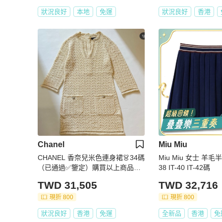
狀況良好
本地
免運
狀況良好
香港
Chanel
Miu Miu
CHANEL 香奈兒米色連身裙👗34碼
Miu Miu 女士 羊毛半身
（已通過✅鑒定）購買以上商品👆🏻
38 IT-40 IT-42碼
送贈CHANEL金線刺繡吊飾及N*5
TWD 31,505
TWD 32,716
香水型襟章🎁
現折 800
現折 800
狀況良好
香港
免運
全新品
香港
免