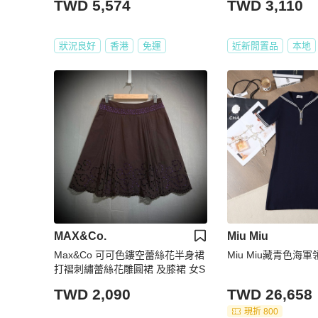
TWD 5,574
TWD 3,110
狀況良好
香港
免運
近新閒置品
本地
MAX&Co.
Miu Miu
Max&Co 可可色鏤空蕾絲花半身裙
Miu Miu藏青色海
打褶刺繡蕾絲花雕圓裙 及膝裙 女S
TWD 2,090
TWD 26,658
現折 800