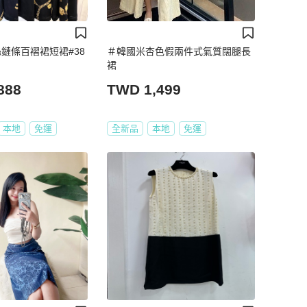
真絲鏈條百褶裙短裙#38
＃韓國米杏色假兩件式氣質闊腿長
裙
888
TWD 1,499
本地
免運
全新品
本地
免運