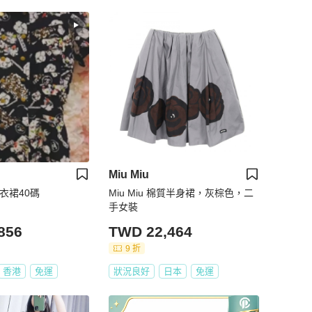
Miu Miu
連衣裙40碼
Miu Miu 棉質半身裙，灰棕色，二
手女裝
856
TWD 22,464
9 折
香港
免運
狀況良好
日本
免運