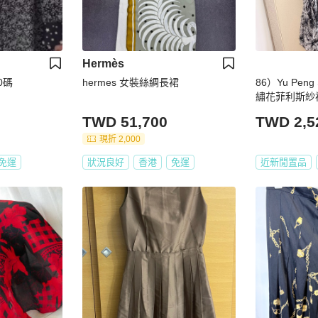
Hermès
0碼
hermes 女裝絲綢長裙
86）Yu Pen
繡花菲利斯紗裙
TWD 51,700
TWD 2,5
現折 2,000
免運
狀況良好
香港
免運
近新閒置品