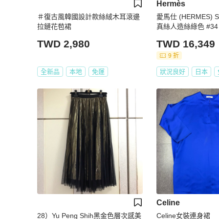
Hermès
＃復古風韓國設計款絲絨木耳滾邊
愛馬仕 (HERMES) 
拉鏈花苞裙
真絲人造絲綠色 #34
TWD 2,980
TWD 16,349
9 折
全新品
本地
免運
狀況良好
日本
Celine
28）Yu Peng Shih黑金色層次感美
Celine女裝連身裙