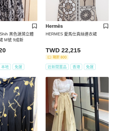
Hermès
g Shih 黑色漣漪立體
HERMES 愛馬仕真絲連衣裙
 M號 9成新
20
TWD 22,215
現折 800
本地
免運
近新閒置品
香港
免運