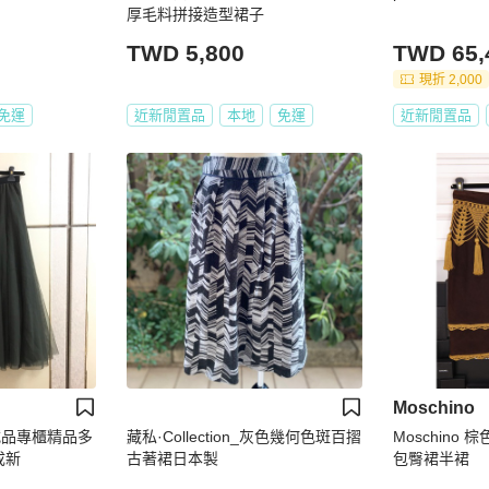
厚毛料拼接造型裙子
TWD 5,800
TWD 65,
現折 2,000
免運
近新閒置品
本地
免運
近新閒置品
Moschino
ih誠品專櫃精品多
藏私·Collection_灰色幾何色斑百摺
Moschino
成新
古著裙日本製
包臀裙半裙