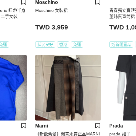
Moschino
Serie 紐帶半身
Moschino 女裝裙
青春獨立寶藍
 二手女裝
董絲質直筒裙 sk
TWD 3,959
TWD 1,0
免運
狀況良好
香港
免運
近新閒置品
Marni
Prada
《新歡舊愛》閒置未穿正品MARNI
prada 裙子