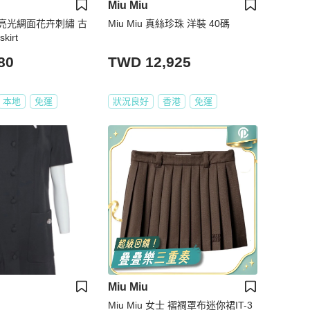
Miu Miu
亮光綢面花卉刺繡 古
Miu Miu 真絲珍珠 洋裝 40碼
irt
80
TWD 12,925
本地
免運
狀況良好
香港
免運
Miu Miu
Miu Miu 女士 褶襇罩布迷你裙IT-3