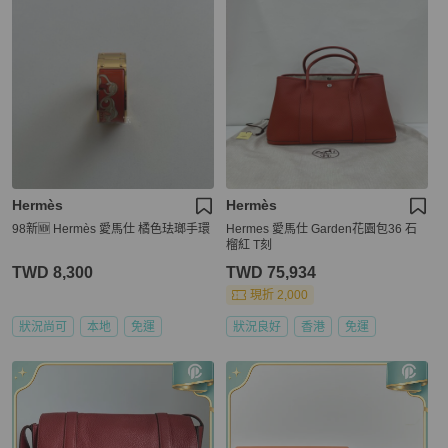
Hermès
Hermès
98新🆕 Hermès 愛馬仕 橘色珐瑯手環
Hermes 愛馬仕 Garden花園包36 石
榴紅 T刻
TWD 8,300
TWD 75,934
現折 2,000
狀況尚可
本地
免運
狀況良好
香港
免運