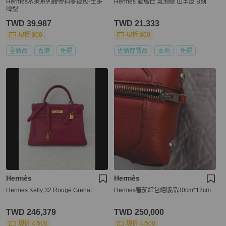
Hermes水果系列腰帶扣零錢包-士多
Hermès 愛馬仕 氣泡綠 山羊皮 B刻
啤梨
TWD 39,987
TWD 21,333
現折 800
現折 800
全新品
香港
免運
近新閒置品
本地
免運
Hermès
Hermès
Hermes Kelly 32 Rouge Grenat
Hermes蕃茄紅包絕版品30cm*12cm
TWD 246,379
TWD 250,000
現折 4,500
現折 4,500