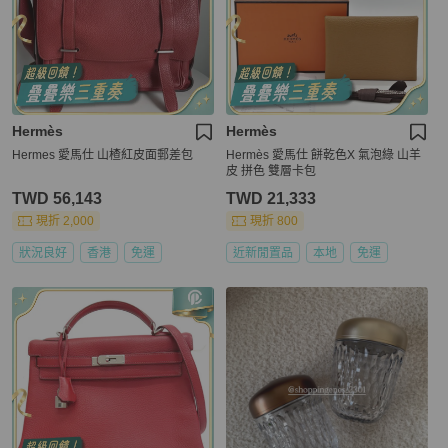
Hermès
Hermès
Hermes 愛馬仕 山楂紅皮面郵差包
Hermès 愛馬仕 餅乾色X 氣泡綠 山羊
皮 拼色 雙層卡包
TWD 56,143
TWD 21,333
現折 2,000
現折 800
狀況良好
香港
免運
近新閒置品
本地
免運