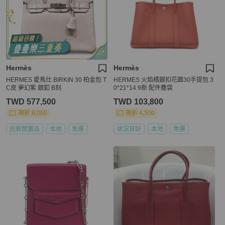
Hermès
Hermès
HERMES 愛馬仕 BIRKIN 30 柏金包 T
HERMES 火焰橘銀扣花園30手提包 3
C皮 夢幻紫 銀釦 B刻
0*21*14 9新 配件塵袋
TWD 577,500
TWD 103,800
現折 8,000
現折 4,500
近新閒置品
本地
免運
狀況良好
本地
免運