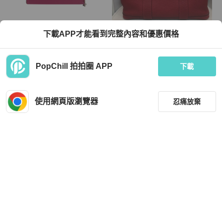
Hermès
Hermès
下載APP才能看到完整內容和優惠價格
Hermes 純色斜挎包Swift牛皮銀扣L3
Hermes GP36 石榴紅 全皮 XB171
玫瑰紫A 刻
(D)
TWD 56,138
TWD 90,151
PopChill 拍拍圈 APP
下載
現折 2,000
現折 2,000
狀況良好
香港
免運
狀況良好
香港
免運
使用網頁版瀏覽器
忍痛放棄
篩選
重設
品牌
分類
Hermès
Hermès