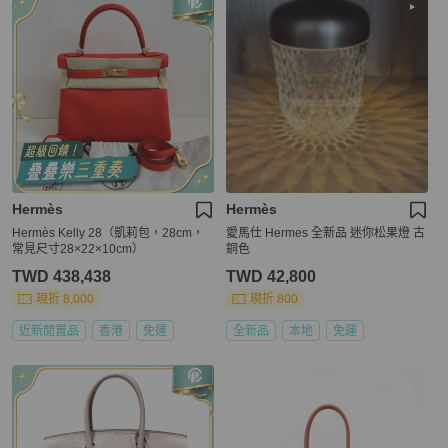
Hermès
Hermès
Hermès Kelly 28（凱莉包，28cm，
愛馬仕 Hermes 全新品 迷你松果燈 古
常見尺寸28×22×10cm）
銅色
TWD 438,438
TWD 42,800
現折 8,000
現折 800
近新閒置品
香港
免運
全新品
本地
免運