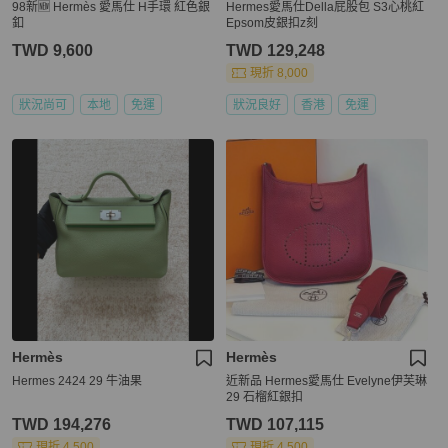
98新🆕 Hermès 愛馬仕 H手環 紅色銀
Hermes愛馬仕Della屁股包 S3心桃紅
釦
Epsom皮銀扣z刻
TWD 9,600
TWD 129,248
現折 8,000
狀況尚可
本地
免運
狀況良好
香港
免運
Hermès
Hermès
Hermes 2424 29 牛油果
近新品 Hermes愛馬仕 Evelyne伊芙琳
29 石榴紅銀扣
TWD 194,276
TWD 107,115
現折 4,500
現折 4,500