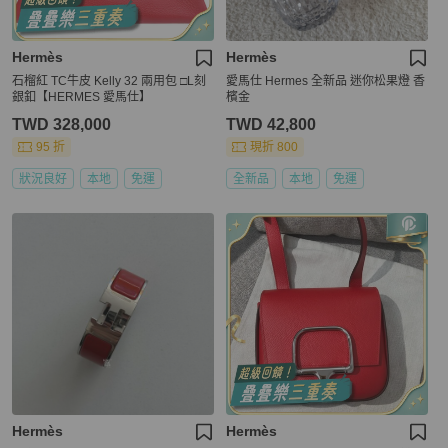
Hermès
Hermès
石榴紅 TC牛皮 Kelly 32 兩用包 □L刻
愛馬仕 Hermes 全新品 迷你松果燈 香
銀釦【HERMES 愛馬仕】
檳金
TWD 328,000
TWD 42,800
95 折
現折 800
狀況良好
本地
免運
全新品
本地
免運
Hermès
Hermès