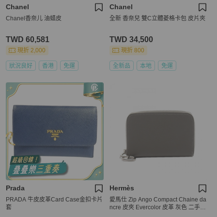
Chanel
Chanel
Chanel香奈儿 油蜡皮
全新 香奈兒 雙C立體菱格卡包 皮片夾
TWD 60,581
TWD 34,500
現折 2,000
現折 800
狀況良好
香港
免運
全新品
本地
免運
Prada
Hermès
PRADA 牛皮皮革Card Case金扣卡片
愛馬仕 Zip Ango Compact Chaine da
套
ncre 皮夾 Evercolor 皮革 灰色 二手 K
SHW