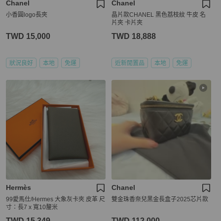
Chanel
Chanel
小香圓logo長夾
晶片款CHANEL 黑色荔枝紋 牛皮 名
片夾 卡片夾
TWD 15,000
TWD 18,888
狀況良好
本地
免運
近新閒置品
本地
免運
Hermès
Chanel
99愛馬仕/Hermes 大象灰卡夾 皮革 尺
雙金珠香奈兒黑金長盒子2025芯片款
寸：長7 x 寬10釐米
TWD 15,349
TWD 112,000