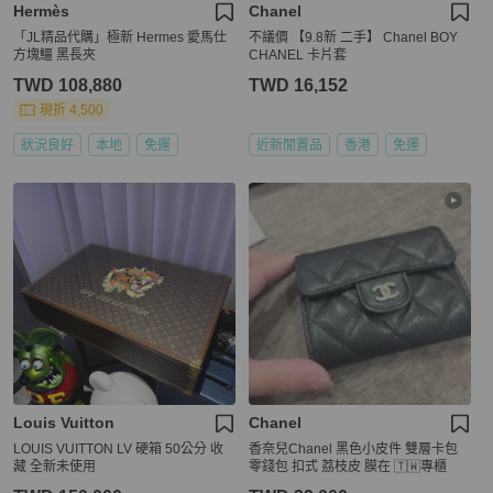
Hermès
Chanel
「JL精品代購」極新 Hermes 愛馬仕
不議價 【9.8新 二手】 Chanel BOY
方塊鱷 黑長夾
CHANEL 卡片套
TWD 108,880
TWD 16,152
現折 4,500
狀況良好
本地
免運
近新閒置品
香港
免運
Louis Vuitton
Chanel
LOUIS VUITTON LV 硬箱 50公分 收
香奈兒Chanel 黑色小皮件 雙層卡包
藏 全新未使用
零錢包 扣式 荔枝皮 膜在 🇹🇼專櫃