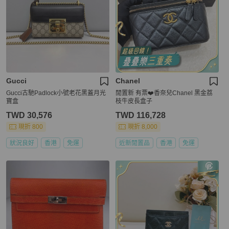
Gucci
Chanel
Gucci古馳Padlock小號老花黑蓋月光
閒置新 有票❤️香奈兒Chanel 黑金荔
寶盒
枝牛皮長盒子
TWD 30,576
TWD 116,728
現折 800
現折 8,000
狀況良好
香港
免運
近新閒置品
香港
免運