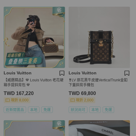
Louis Vuitton
Louis Vuitton
【威選精品】🤎 Louis Vuitton 老花硬
❣LV 原花黑牛皮邊VerticalTrunk金釦
箱手提斜背包 🤎
下蓋斜背手機包
TWD 167,220
TWD 69,800
現折 8,000
現折 2,000
近新閒置品
本地
免運
狀況尚可
本地
免運