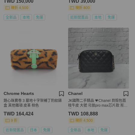
TWD 150,000
TWD 39,000
現折 4,500
現折 800
全新品
本地
免運
近新閒置品
本地
免運
Chrome Hearts
Chanel
鉻心珠寶卷 3 墓地十字架補丁豹紋錶
JK國際二手精品 💗Chanel 貝殼包荔
盒 其他雜項 皮革 棕色
枝牛皮 大號 🉑放pro max芯片款 🈶購
證
TWD 164,424
TWD 108,888
9 折
現折 4,500
近新閒置品
日本
免運
全新品
本地
免運