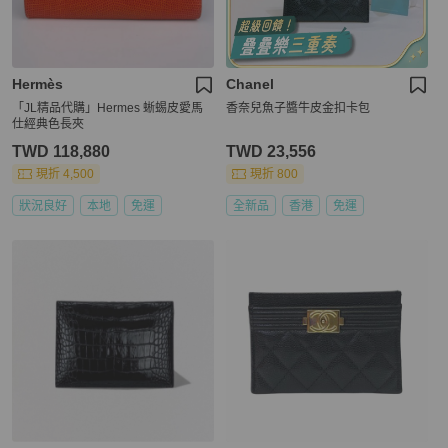
Hermès
Chanel
「JL精品代購」Hermes 蜥蜴皮愛馬
香奈兒魚子醬牛皮金扣卡包
仕經典色長夾
TWD 118,880
TWD 23,556
現折 4,500
現折 800
狀況良好
本地
免運
全新品
香港
免運