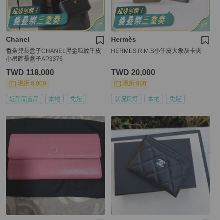
Chanel
Hermès
香奈兒長盒子CHANEL黑金粒紋牛皮
HERMES R.M.S小牛皮大象灰卡夾
小吊飾長盒子AP3376
TWD 118,000
TWD 20,000
現折 8,000
現折 800
近新閒置品
本地
免運
狀況良好
本地
免運