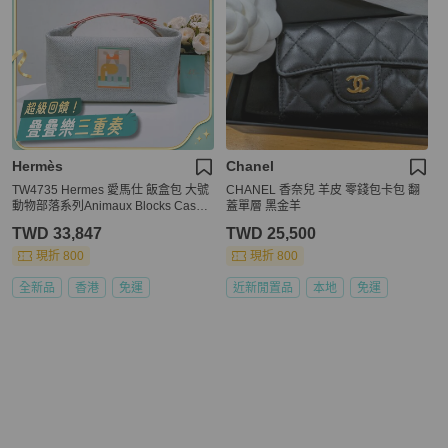
Hermès
Chanel
TW4735 Hermes 愛馬仕 飯盒包 大號
CHANEL 香奈兒 羊皮 零錢包卡包 翻
動物部落系列Animaux Blocks Case L
蓋單層 黑金羊
arge Cotton Granit
TWD 33,847
TWD 25,500
現折 800
現折 800
全新品
香港
免運
近新閒置品
本地
免運