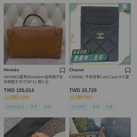
Hermès
Chanel
HERMES愛馬仕maxibox金棕箱子包
CHANEL 牛皮皮革Card Case卡片套
手柄盒子 尺寸38*21 框G 公
TWD 105,014
TWD 20,720
現折 4,500
現折 800
近新閒置品
香港
免運
狀況良好
香港
免運