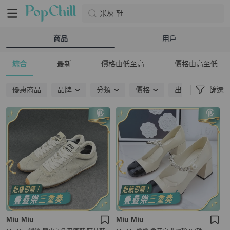
米灰 鞋
商品
用戶
綜合
最新
價格由低至高
價格由高至低
優惠商品
品牌
分類
價格
出貨地點
篩選
Miu Miu
Miu Miu