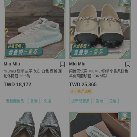
Miu Miu
Miu Miu
miumiu 繆繆 皮革 灰白 白色 做舊 運
闲置仅试穿 MiuMiu/缪缪 小香风拼色
動休閒鞋 36.5碼
羊皮玛丽珍鞋（36.5码）
TWD 18,172
TWD 25,365
現折 800
近新閒置品
香港
免運
近新閒置品
香港
免運