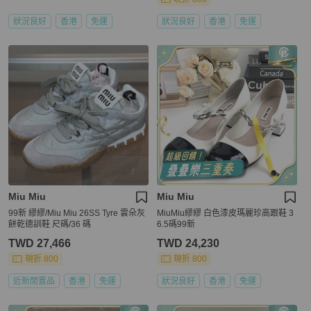
狀況良好
香港
免運
狀況良好
香港
免運
Miu Miu
Miu Miu
99新 繆繆/Miu Miu 26SS Tyre 雲朵灰
MiuMiu繆繆 白色漆皮瑪麗珍高跟鞋 3
餅乾德訓鞋 尺碼/36 碼
6.5碼99新
TWD 27,466
TWD 24,230
現折 800
現折 800
近新閒置品
香港
免運
狀況良好
香港
免運