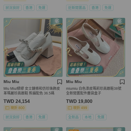
狀況良好
香港
免運
近新閒置品
香港
免運
Miu Miu
Miu Miu
Miu Miu/繆繆 女士鏈條和仿珍珠飾皮
miumiu 白色漆皮瑪莉珍高跟鞋38號
革瑪麗珍高跟鞋 熊貓配色 36.5碼
全新閒置配件塵袋盒子
TWD 24,154
TWD 19,800
現折 800
現折 499
狀況良好
香港
免運
全新品
本地
免運