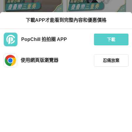
Miu Miu
Miu Miu
下載APP才能看到完整內容和優惠價格
繆繆Miu Miu 新百倫聯名574 米黃色
Miu Miu黑白拼色珍珠鏈條瑪麗珍鞋 3
運動鞋 35碼
7.5碼閒置新未使用
TWD 24,154
TWD 29,481
PopChill 拍拍圈 APP
下載
現折 800
現折 800
狀況良好
香港
免運
近新閒置品
香港
免運
使用網頁版瀏覽器
忍痛放棄
篩選
重設
品牌
分類
Miu Miu
Miu Miu