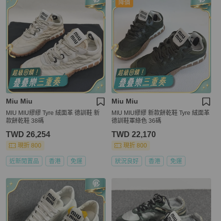
降價
Miu Miu
Miu Miu
MIU MIU繆繆 Tyre 絨面革 德訓鞋 新
MIU MIU繆繆 新款餅乾鞋 Tyre 絨面革
款餅乾鞋 38碼
德訓鞋軍綠色 36碼
TWD 26,254
TWD 22,170
現折 800
現折 800
近新閒置品
香港
免運
狀況良好
香港
免運