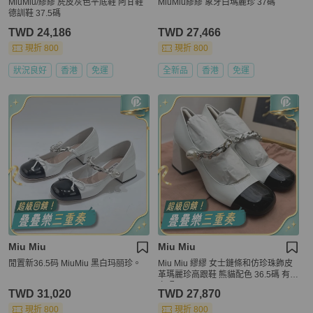
MiuMiu/繆繆 麂皮灰色平底鞋 阿甘鞋
MiuMiu繆繆 象牙白瑪麗珍 37碼
德訓鞋 37.5碼
TWD 24,186
TWD 27,466
現折 800
現折 800
狀況良好
香港
免運
全新品
香港
免運
Miu Miu
Miu Miu
閒置新36.5码 MiuMiu 黑白玛丽珍。
Miu Miu 繆繆 女士鏈條和仿珍珠飾皮
革瑪麗珍高跟鞋 熊貓配色 36.5碼 有其
它碼
TWD 31,020
TWD 27,870
現折 800
現折 800