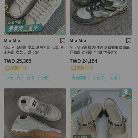
Miu Miu
Miu Miu
MIU MIU/繆繆 皮革 漂白系帶 低幫 時
Miu Miu/繆繆 25年新款蟒蛇墨綠薄底
尚板鞋 女款 尺碼：36
運動鞋 德訓鞋 /42碼/內長270
TWD 25,365
TWD 24,154
現折 800
現折 800
狀況良好
香港
免運
近新閒置品
香港
免運