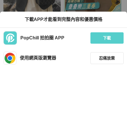
Chanel
Chanel
下載APP才能看到完整內容和優惠價格
Chanel 香奈兒 黑色 金色 雙C logo 肩
Chanel香奈兒白金小圓筒鏈條包 白色
背包 斜背包 手提包 手挽包 化妝箱 相
金扣 羊皮
機包
TWD 129,000
TWD 48,464
PopChill 拍拍圈 APP
下載
現折 4,500
現折 800
近新閒置品
本地
免運
狀況良好
香港
免運
使用網頁版瀏覽器
忍痛放棄
篩選
重設
品牌
分類
Chanel
Chanel