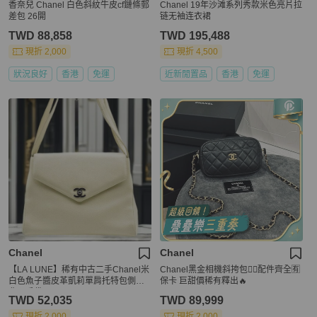
香奈兒 Chanel 白色斜紋牛皮cf鏈條郵
Chanel 19年沙滩系列秀款米色亮片拉
差包 26開
链无袖连衣裙
TWD 88,858
TWD 195,488
現折 2,000
現折 4,500
狀況良好
香港
免運
近新閒置品
香港
免運
Chanel
Chanel
【LA LUNE】稀有中古二手Chanel米
Chanel黑金相機斜挎包❤️‍🔥配件齊全🈶
白色魚子醬皮革凱莉單肩托特包側揹
保卡 巨甜價稀有釋出🔥
背孭手袋
TWD 52,035
TWD 89,999
現折 2,000
現折 2,000