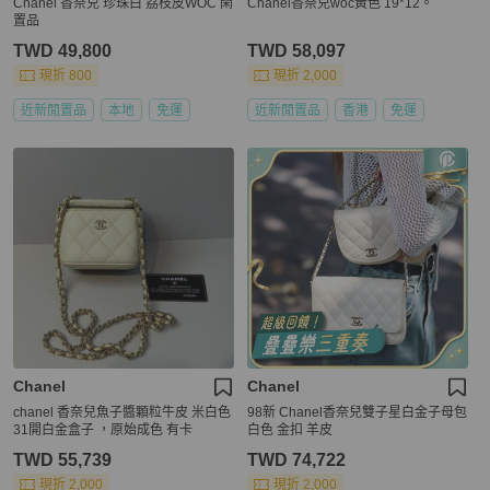
Chanel 香奈兒 珍珠白 荔枝皮WOC 閑
Chanel香奈兒woc黃色 19*12。
置品
TWD 49,800
TWD 58,097
現折 800
現折 2,000
近新閒置品
本地
免運
近新閒置品
香港
免運
Chanel
Chanel
chanel 香奈兒魚子醬顆粒牛皮 米白色
98新 Chanel香奈兒雙子星白金子母包
31開白金盒子 ，原始成色 有卡
白色 金扣 羊皮
TWD 55,739
TWD 74,722
現折 2,000
現折 2,000