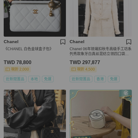
Chanel
Chanel
《CHANEL 白色金球盒子包》
Chanel 06年琉璃扣秋冬高级手工坊系
列秀款象牙白真丝混纺立领四口袋外
套
TWD 78,800
TWD 297,877
現折 2,000
現折 4,500
近新閒置品
本地
免運
近新閒置品
香港
免運