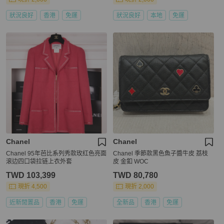
狀況良好
香港
免運
狀況良好
本地
免運
Chanel
Chanel
Chanel 95年芭比系列秀款玫红色亮面
Chanel 季節款黑色魚子醬牛皮 荔枝
滚边四口袋拉链上衣外套
皮 金釦 WOC
TWD 103,399
TWD 80,780
現折 4,500
現折 2,000
近新閒置品
香港
免運
全新品
香港
免運