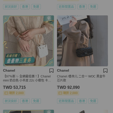
狀況良好
香港
免運
近新閒置品
香港
免運
Chanel
Chanel
【97%新 ✨ 全網最低價！】Chanel
Chanel /香奈儿 二合一 WOC 黑金牛
mini 奶白色 小羊皮 22c 小廢包 卡片
芯片款
包
TWD 53,715
TWD 92,090
現折 2,000
現折 2,000
狀況良好
香港
免運
近新閒置品
香港
免運