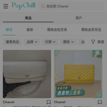
米白色 Chanel
商品
用戶
綜合
最新
價格由低至高
價格由高至低
優惠商品
品牌
分類
價格
出貨地點
篩選
Chanel
Chanel