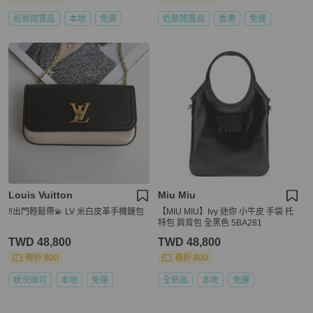
近新閒置品
本地
免運
近新閒置品
香港
免運
Louis Vuitton
Miu Miu
‼️出門輕鬆帶💫 LV 米白皮革手機鏈包
【MIU MIU】Ivy 迷你 小牛皮 手袋 托
特包 肩背包 全黑色 5BA281
TWD 48,800
TWD 48,800
現折 800
現折 800
狀況尚可
本地
免運
全新品
本地
免運