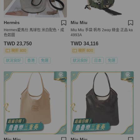
Hermès
Miu Miu
Hermes愛馬仕 馬球包 米白配色，成
Miu Miu 手袋 帆布 2way 綠金 正品 ka
色如圖
4993A
TWD 23,750
TWD 34,116
現折 800
現折 800
狀況良好
香港
免運
狀況良好
日本
免運
Miu Miu
Miu Miu