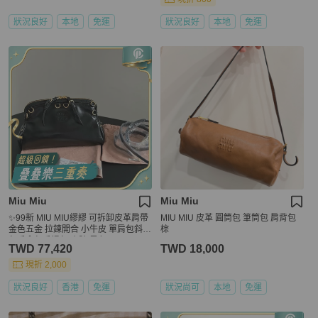
狀況良好
本地
免運
狀況良好
本地
免運
Miu Miu
Miu Miu
✨99新 MIU MIU繆繆 可拆卸皮革肩帶
MIU MIU 皮革 圓筒包 筆筒包 肩背包
金色五金 拉鍊開合 小牛皮 單肩包斜挎
棕
包手拿包手提包 小號 黑色❤️正品
TWD 77,420
TWD 18,000
現折 2,000
狀況良好
香港
免運
狀況尚可
本地
免運