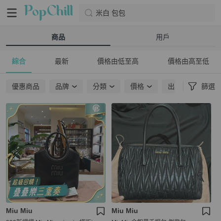
米白 包包
商品
用戶
綜合
最新
價格由低至高
價格由高至低
優惠商品
品牌
分類
價格
出貨地點
篩選
Miu Miu
Miu Miu