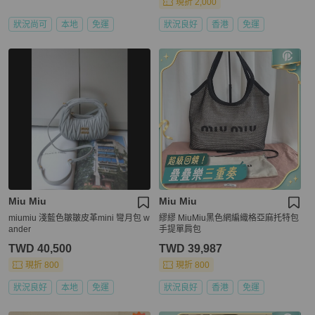
現折 2,000
狀況尚可
本地
免運
狀況良好
香港
免運
Miu Miu
Miu Miu
miumiu 淺藍色皺皺皮革mini 彎月包 w
繆繆 MiuMiu黑色網編織格亞麻托特包
ander
手提單肩包
TWD 40,500
TWD 39,987
現折 800
現折 800
狀況良好
本地
免運
狀況良好
香港
免運