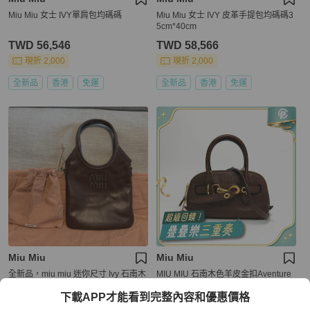
Miu Miu 女士 IVY單肩包均碼碼
Miu Miu 女士 IVY 皮革手提包均碼碼3
5cm*40cm
TWD 56,546
TWD 58,566
現折 2,000
現折 2,000
全新品
香港
免運
全新品
香港
免運
Miu Miu
Miu Miu
全新品，miu miu 迷你尺寸 Ivy 石南木
MIU MIU 石南木色羊皮金扣Aventure
色，有肩帶可調整
手提包Mini肩背包
下載APP才能看到完整內容和優惠價格
TWD 45,800
TWD 105,010