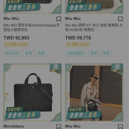
Miu Miu
Miu Miu
MIU MIU 黑色羊皮AventureNappa手
Miu Miu 繆繆 IVY 女士 純色 經典款 大
提包小號肩背包
號 HOBO包 單肩包
TWD 92,893
TWD 59,778
現折 2,000
現折 2,000
狀況良好
香港
免運
近新閒置品
香港
免運
Montblanc
Miu Miu