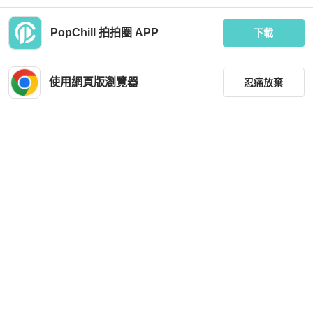
現折 800
現折 8,000
PopChill 拍拍圈 APP
近新閒置品
本地
免運
狀況良好
香港
免運
下載
使用網頁版瀏覽器
忍痛放棄
篩選
重設
品牌
Miu Miu
Miu Miu
MIUMIU 繆繆 藍色帆布筆筒包圓筒包
MIU MIU 粉色蛇皮金扣Ayers單肩包肩
尺寸21*9
背包
分類
TWD 40,386
TWD 111,069
尺寸
現折 800
現折 8,000
狀況良好
香港
免運
狀況良好
香港
免運
價格