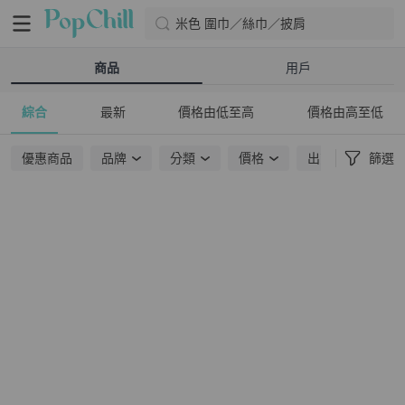
米色 圍巾／絲巾／披肩
商品
用戶
綜合
最新
價格由低至高
價格由高至低
優惠商品
品牌
分類
價格
出貨地點
篩選