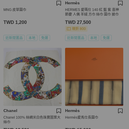
Hermès
MNG 皮草圍巾
HERMES 愛瑪仕 140 紅 藍 紫 喜神
節慶 人偶 羊絨 方巾 絲巾 圍巾 披巾
TWD 1,200
TWD 27,500
現折 800
近新閒置品
本地
免運
近新閒置品
本地
免運
Chanel
Hermès
Chanel 100% 絲綢米白色珠寶圖案大
Hermès愛馬仕長圍巾
絲巾