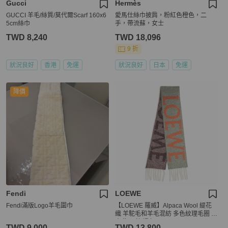
Gucci
Hermès
GUCCI 羊毛/絲質/莫代爾Scarf 160x6
愛馬仕絲巾披肩，粉紅色橙色，二
5cm絲巾
手，帶流蘇，女士
TWD 8,240
TWD 18,096
9 折
狀況良好
香港
免運
狀況良好
日本
免運
降價
Fendi
LOEWE
Fendi滿版Logo羊毛圍巾
【LOEWE 羅威】Alpaca Wool 緹花
織 羊駝毛和羊毛混紡 多色紋理毛圈 圍
巾 海軍藍 橘色 FSA7SS3X01
TWD 9,000
TWD 13,800