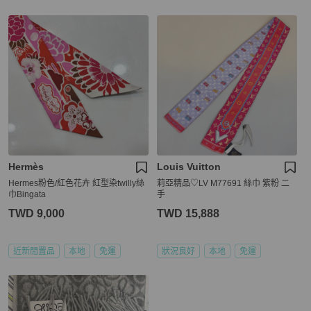
Hermès
Louis Vuitton
Hermes粉色/紅色花卉 紅型染twilly絲
莉亞精品♡LV M77691 絲巾 紫粉 二
巾Bingata
手
TWD 9,000
TWD 15,888
近新閒置品
本地
免運
狀況良好
本地
免運