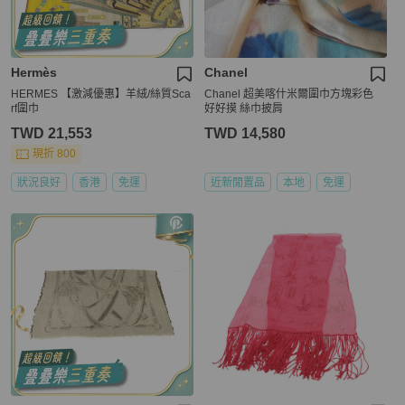
Hermès
Chanel
HERMES 【激減優惠】羊絨/絲質Sca
Chanel 超美喀什米爾圍巾方塊彩色
rf圍巾
好好摸 絲巾披肩
TWD 21,553
TWD 14,580
現折 800
狀況良好
香港
免運
近新閒置品
本地
免運