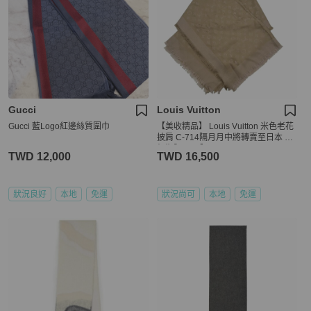
Gucci
Louis Vuitton
Gucci 藍Logo紅邊絲質圍巾
【美收精品】 Louis Vuitton 米色老花
披肩 C-714隔月月中將轉賣至日本 上
架期限30天】
TWD 12,000
TWD 16,500
狀況良好
本地
免運
狀況尚可
本地
免運