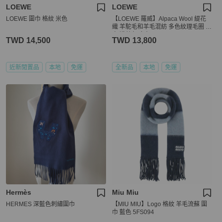
LOEWE
LOEWE
LOEWE 圍巾 格紋 米色
【LOEWE 羅威】Alpaca Wool 緹花
織 羊駝毛和羊毛混紡 多色紋理毛圈 圍
巾 淺藍色 白色 FSA7SS3X01
TWD 14,500
TWD 13,800
近新閒置品
本地
免運
全新品
本地
免運
Hermès
Miu Miu
HERMES 深藍色刺繡圍巾
【MIU MIU】Logo 格紋 羊毛流蘇 圍
巾 藍色 5FS094