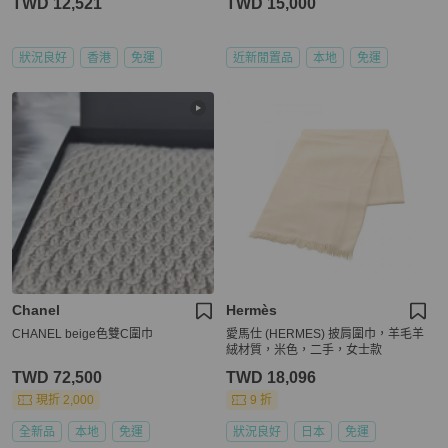
TWD 12,521
TWD 15,000
狀況良好
香港
免運
近新閒置品
本地
免運
Chanel
Hermès
CHANEL beige色雙C圍巾
愛馬仕 (HERMES) 披肩圍巾，羊毛羊
絨材質，米色，二手，女士款
TWD 72,500
TWD 18,096
現折 2,000
9 折
全新品
本地
免運
狀況良好
日本
免運