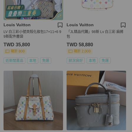
Louis Vuitton
Louis Vuitton
LV 白三彩小號貝殼化妝包17×11×6 9
「JL精品代購」98新 Lv 白三彩 麻將
9新配件塵袋
包
TWD 35,800
TWD 58,880
現折 800
現折 2,000
近新閒置品
本地
免運
狀況良好
本地
免運