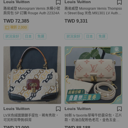
Louis Vuitton
Louis Vuitton
路易威登 Monogram Vernis 水桶小號
路易威登 Monogram Vernis Thompso
肩背包 SP 訂購 Rouge Auth 22324A
n Street Bag 米色 M91301 LV Auth e
p7815
TWD 72,385
TWD 9,331
現折 2,000
狀況良好
日本
免運
狀況良好
日本
免運
Louis Vuitton
Louis Vuitton
LV米色絨面鎖鏈手提包，稀有秀款，
98新 lv favorite草莓牛奶雲朵包，芯片
可另附背帶側/斜背
款，奶油白配粉色老花，金色五金鍊
條
TWD 32,000
TWD 88,188