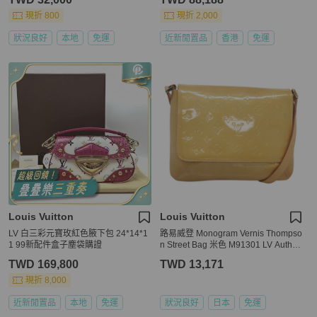
現折 800
現折 2,000
狀況良好
本地
免運
近新閒置品
香港
免運
Louis Vuitton
Louis Vuitton
LV 白三彩元寶玫紅色腋下包 24*14*1
路易威登 Monogram Vernis Thompso
1 99新配件盒子塵袋購證
n Street Bag 米色 M91301 LV Auth e
p10819
TWD 169,800
TWD 13,171
現折 8,000
近新閒置品
本地
免運
狀況良好
日本
免運