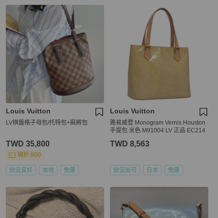
Louis Vuitton
Louis Vuitton
LV棋盤格子母包/托特包+麻將包
路易威登 Monogram Vernis Houston
手提包 米色 M91004 LV 正品 EC214
TWD 35,800
TWD 8,563
現折 800
狀況良好
本地
免運
狀況尚可
日本
免運