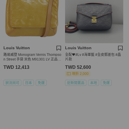
Louis Vuitton
Louis Vuitton
路易威登 Monogram Vernis Thompso
全配🖤#Lv #海軍藍 #全皮郵差包 #晶
n Street 手袋 米色 M91301 LV 正品 1
片款
43121
TWD 12,413
TWD 52,600
現折 2,000
狀況尚可
日本
免運
近新閒置品
本地
免運