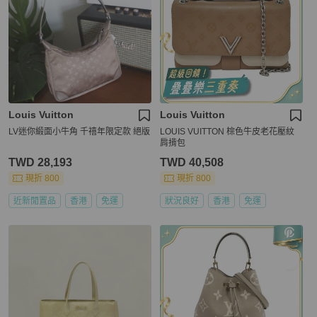
Louis Vuitton
Louis Vuitton
LV迷你緞面小牛角 千禧年限定款 絕版
LOUIS VUITTON 棕色牛皮老花壓紋
肩揹包
TWD 28,193
TWD 40,508
現折 800
現折 800
近新閒置品
香港
免運
狀況良好
香港
免運