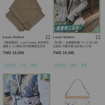
Louis Vuitton
Louis Vuitton
【美收精品】 Louis Vuitton 米色老花
【95新 ✨ 全網最低價！】LV 白三彩
披肩 C-714隔月月中將轉賣至日本 上
化妝包 可裝手機 仙女系LV小包
架期限30天】
TWD 16,500
TWD 19,388
狀況尚可
本地
免運
狀況良好
香港
免運