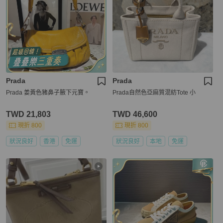
Prada
Prada
Prada 姜黃色豬鼻子腋下元寶。
Prada自然色亞麻質混紡Tote 小
TWD 21,803
TWD 46,600
現折 800
現折 800
狀況良好
香港
免運
狀況良好
本地
免運