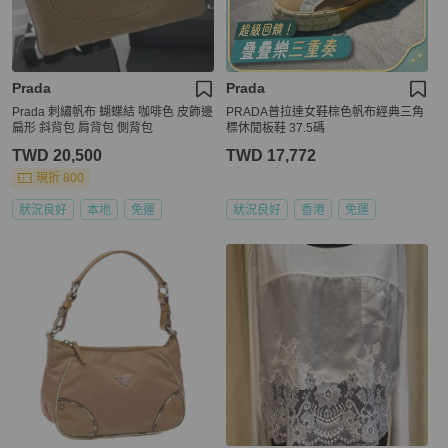
Prada
Prada
Prada 刺繡帆布 蝴蝶結 咖啡色 皮飾邊
PRADA普拉達女鞋棕色帆布經典三角
扁形 斜背包 肩背包 側背包
標休閒板鞋 37.5碼
TWD 20,500
TWD 17,772
現折 800
狀況良好
本地
免運
狀況良好
香港
免運