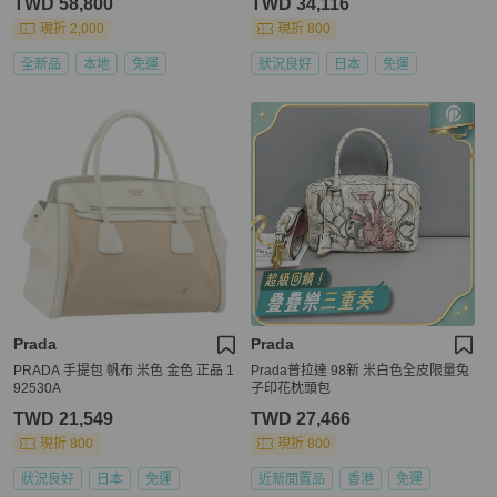
TWD 58,800
TWD 34,116
現折 2,000
現折 800
全新品
本地
免運
狀況良好
日本
免運
Prada
Prada
PRADA 手提包 帆布 米色 金色 正品 1
Prada普拉達 98新 米白色全皮限量兔
92530A
子印花枕頭包
TWD 21,549
TWD 27,466
現折 800
現折 800
狀況良好
日本
免運
近新閒置品
香港
免運