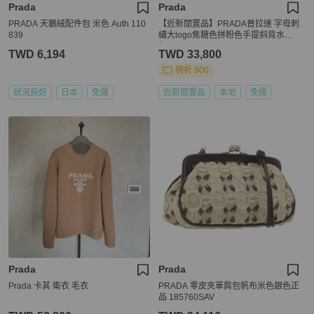
Prada
Prada
PRADA 天鵝絨配件包 米色 Auth 110
【近新閒置品】PRADA普拉達 字母刺
839
繡大logo焦糖色拼粉色手提斜背水餃
包
TWD 6,194
TWD 33,800
現折 800
狀況良好
日本
免運
近新閒置品
本地
免運
Prada
Prada
Prada 卡其 衛衣 毛衣
PRADA 零皮夾單肩包帆布米色銀色正
品 185760SAV