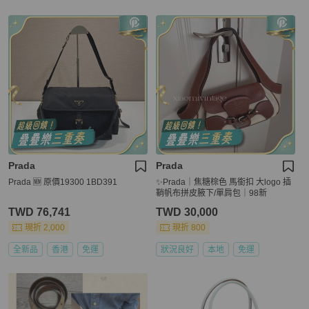
Prada
Prada
Prada 🆕 原價19300 1BD391
✨Prada｜焦糖棕色 馬銜扣 大logo 插
鞘帆布拼皮腋下/單肩包｜98新
TWD 76,741
TWD 30,000
現折 2,000
現折 800
全新品
香港
免運
狀況良好
本地
免運