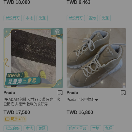
TWD 18,000
TWD 6,463
狀況尚可
本地
免運
狀況尚可
香港
免運
Prada
Prada
PRADA麵包鞋 尺寸37.5碼 只穿一次
Prada 卡其中筒鞋❤️
已貼底 非常新 軟軟的很好穿
TWD 17,500
TWD 16,800
現折 499
狀況良好
本地
免運
近新閒置品
本地
免運