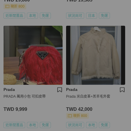
現折 800
近新閒置品
本地
免運
狀況尚可
日本
免運
Prada
Prada
PRADA 萬用小包 可扣皮帶
Prada 米白皮革+羔羊毛外套
TWD 9,999
TWD 42,000
現折 800
近新閒置品
本地
免運
狀況尚可
本地
免運