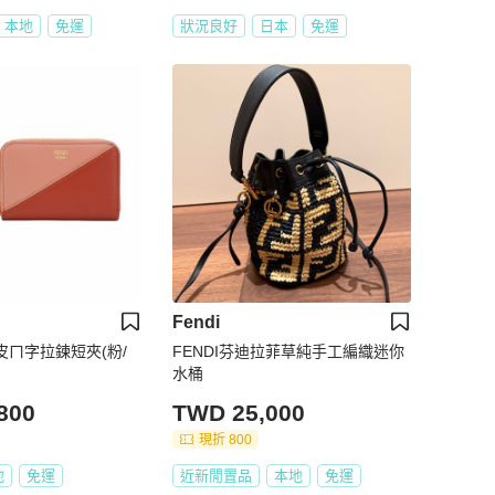
本地
免運
狀況良好
日本
免運
Fendi
牛皮ㄇ字拉鍊短夾(粉/
FENDI芬迪拉菲草純手工編織迷你
水桶
800
TWD 25,000
現折 800
地
免運
近新閒置品
本地
免運