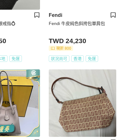
Fendi
金銀戒指💍
Fendi 牛皮純色斜挎包單肩包
50
TWD 24,230
現折 800
本地
免運
狀況尚可
香港
免運