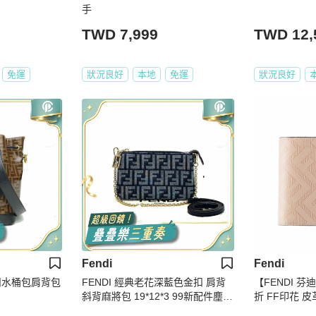
手
TWD 7,999
TWD 12,
免運
狀況良好
本地
免運
狀況良好
Fendi
Fendi
金扣水桶包肩背包
FENDI 經典老花深藍色金扣 肩背
【FENDI 芬迪】
斜背麻將包 19*12*3 99新配件塵袋
折 FF印花 皮
購證
色 7M0169A