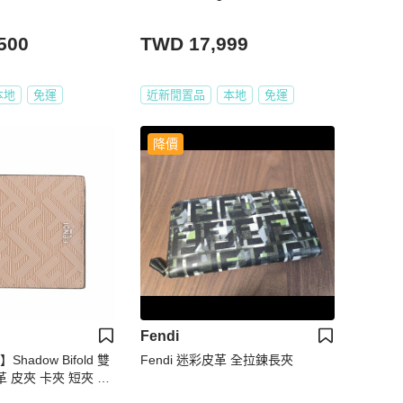
500
TWD 17,999
本地
免運
近新閒置品
本地
免運
降價
Fendi
Shadow Bifold 雙
Fendi 迷彩皮革 全拉鍊長夾
革 皮夾 卡夾 短夾 米
P16F1RHO