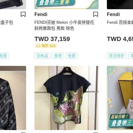
Fendi
Fendi
扣盒子包
FENDI芬迪 Melon 小牛皮拼提花
Fendi 百搭
斜挎單肩包 男款 棕色
TWD 37,159
TWD 4,6
現折 800
免運
全新品
香港
免運
狀況良好