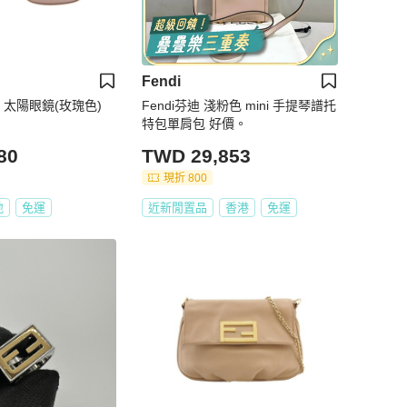
Fendi
面 太陽眼鏡(玫瑰色)
Fendi芬迪 淺粉色 mini 手提琴譜托
特包單肩包 好價。
80
TWD 29,853
現折 800
地
免運
近新閒置品
香港
免運