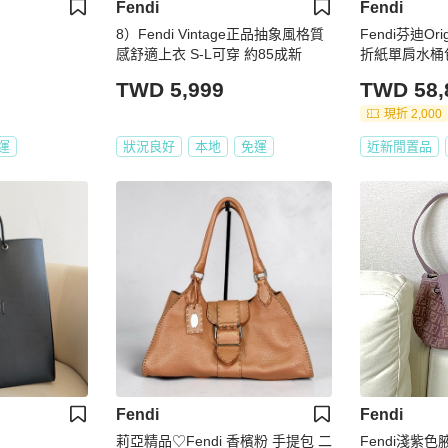
Fendi
Fendi
8）Fendi Vintage正品抽象風格質
Fendi芬迪O
感舒適上衣 S-L可穿 約85成新
折紙單肩水桶
TWD 5,999
TWD 58,
現折 2,000
運
狀況良好
本地
免運
近新閒置品
Fendi
Fendi
莉亞精品♡Fendi 香檳粉 手提包 二
Fendi淺紫色