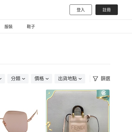
登入
註冊
服裝
鞋子
分類
價格
出貨地點
篩選