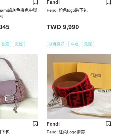
Fendi
rigami鴿灰色拼色中號
Fendi 粉色logo腋下包
包
845
TWD 9,990
香港
免運
狀況良好
本地
免運
Fendi
腋下包
Fendi 紅色Logo揹帶