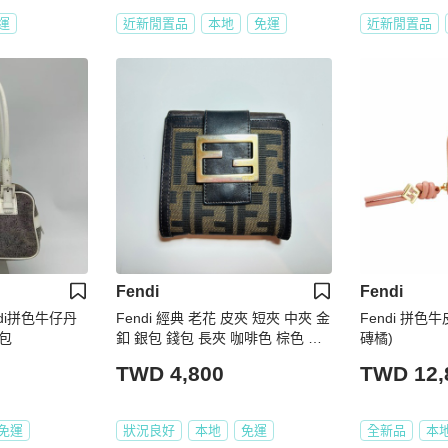
運
近新閒置品
本地
免運
近新閒置品
Fendi
Fendi
di拼色牛仔丹
Fendi 經典 老花 皮夾 短夾 中夾 金
Fendi 拼色
包
釦 銀包 錢包 長夾 咖啡色 棕色 深
磚橘)
棕 深色
TWD 4,800
TWD 12,
免運
狀況良好
本地
免運
全新品
本