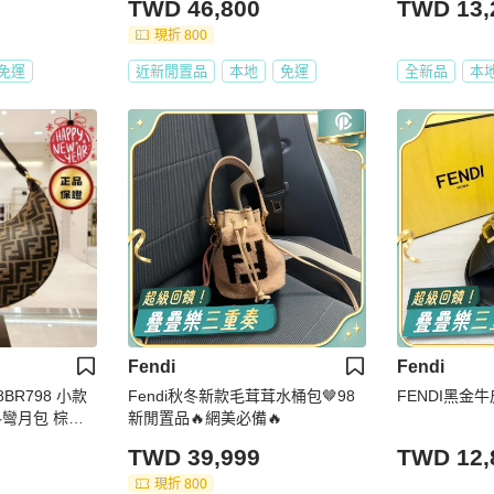
TWD 46,800
TWD 13,
現折 800
免運
近新閒置品
本地
免運
全新品
本
Fendi
Fendi
8BR798 小款
Fendi秋冬新款毛茸茸水桶包🤎98
FENDI黑金
F布料彎月包 棕色
新閒置品🔥網美必備🔥
新商品 》
TWD 39,999
TWD 12,
現折 800