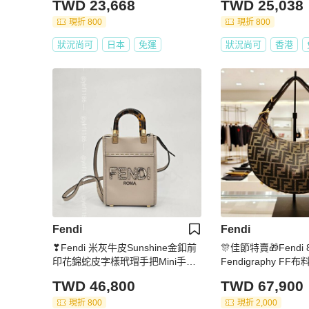
TWD 23,668
TWD 25,038
現折 800
現折 800
狀況尚可
日本
免運
狀況尚可
香港
Fendi
Fendi
❣Fendi 米灰牛皮Sunshine金釦前
🎊佳節特賣🎁Fendi 
印花錦蛇皮字樣玳瑁手把Mini手提
Fendigraphy F
斜背琴譜包
《當季專櫃正售★全
TWD 46,800
TWD 67,900
現折 800
現折 2,000