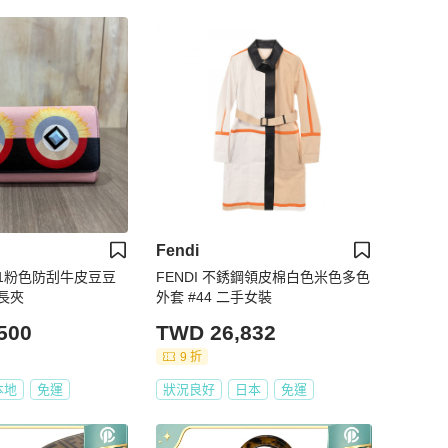
Fendi
0251粉色防刮牛皮豆豆
FENDI 不銹鋼領皮棉白色米色多色
長夾
外套 #44 二手女裝
500
TWD 26,832
9 折
本地
免運
狀況良好
日本
免運