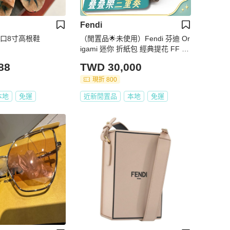
Fendi
巾魚口8寸高根鞋
（閒置品🌟未使用）Fendi 芬迪 Or
igami 迷你 折紙包 經典提花 FF 復
古 水桶包 單肩包 8BS083AFPM
88
TWD 30,000
現折 800
本地
免運
近新閒置品
本地
免運