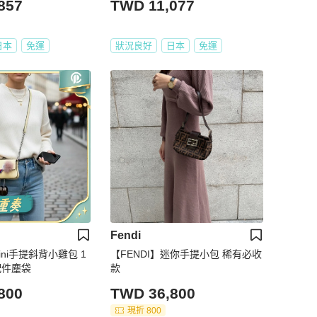
857
TWD 11,077
日本
免運
狀況良好
日本
免運
Fendi
mini手提斜背小雞包 1
【FENDI】迷你手提小包 稀有必收
新配件塵袋
款
800
TWD 36,800
現折 800