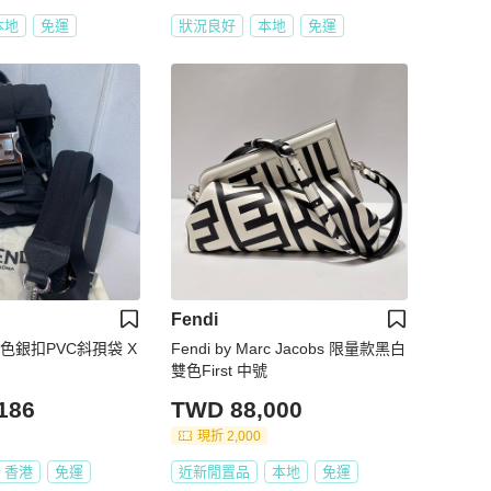
本地
免運
狀況良好
本地
免運
Fendi
黑色銀扣PVC斜孭袋 X
Fendi by Marc Jacobs 限量款黑白
雙色First 中號
186
TWD 88,000
現折 2,000
香港
免運
近新閒置品
本地
免運