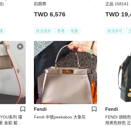
粉)
扣肩帶
正品 158141
TWD 6,576
TWD 19,
運
狀況良好
香港
免運
狀況尚可
Fendi
Fendi
P YOU系列 撞
Fendi 中號peekaboo 大象灰
FENDI 胡桃
革 金釦 藍 白
用黑色棕色 正品