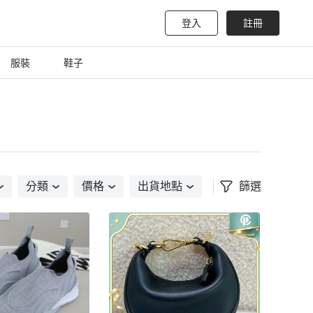
登入
註冊
服裝
鞋子
分類
價格
出貨地點
篩選