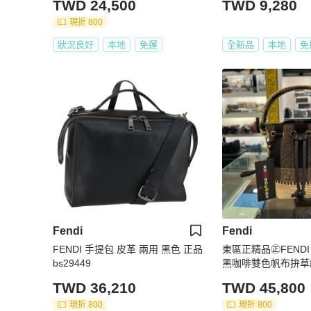
TWD 24,500
TWD 9,280
現折 800
狀況良好
本地
免運
全新品
本地
免
Fendi
Fendi
FENDI 手提包 皮革 兩用 黑色 正品
東區正精品㊣FENDI 
bs29449
黑咖啡雙色帆布拚草
桶包斜背包肩背包 RZ
TWD 36,210
TWD 45,800
現折 800
現折 800