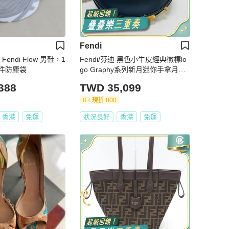
Fendi
endi Flow 男鞋，1
Fendi/芬迪 黑色小牛皮經典徽標lo
配件防塵袋
go Graphy系列新月迷你手拿月牙
包
388
TWD 35,099
現折 800
香港
免運
狀況良好
香港
免運