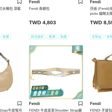
Fendi
Fendi
 老花水桶包 深藍
Fendi 長銀包
芬迪 (Fendi)全
picks 貓眼
則鏡面
TWD 4,803
TWD 8,5
免運
狀況良好
香港
免運
全新品
本
Fendi
Fendi
古金logo牛皮彎月
FENDI 牛皮皮革Shoulder Strap銀
FENDI 手提