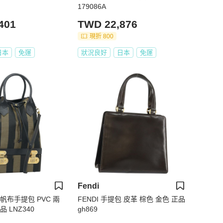
179086A
401
TWD 22,876
現折 800
日本
免運
狀況良好
日本
免運
Fendi
色帆布手提包 PVC 兩
FENDI 手提包 皮革 棕色 金色 正品
 LNZ340
gh869