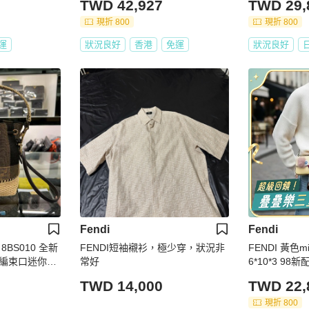
TWD 42,927
TWD 29,
現折 800
現折 800
運
狀況良好
香港
免運
狀況良好
Fendi
Fendi
8BS010 全新
FENDI短袖襯衫，極少穿，狀況非
FENDI 黃色
編束口迷你水
常好
6*10*3 98
4952
TWD 14,000
TWD 22,
現折 800