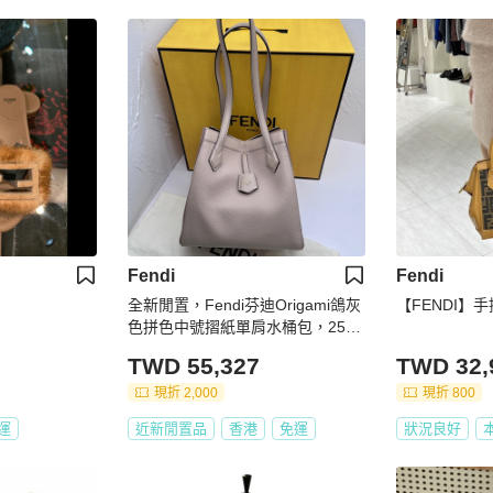
Fendi
Fendi
全新閒置，Fendi芬迪Origami鴿灰
【FENDI】
色拼色中號摺紙單肩水桶包，25年
編碼
TWD 55,327
TWD 32,
現折 2,000
現折 800
運
近新閒置品
香港
免運
狀況良好