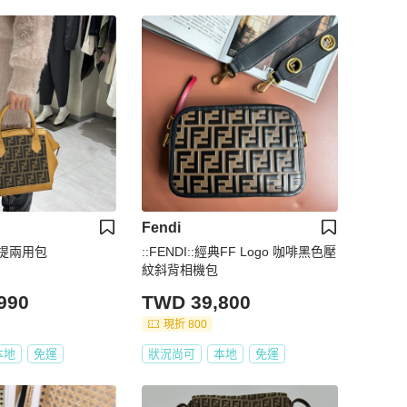
Fendi
手提兩用包
::FENDI::經典FF Logo 咖啡黑色壓
紋斜背相機包
990
TWD 39,800
現折 800
本地
免運
狀況尚可
本地
免運