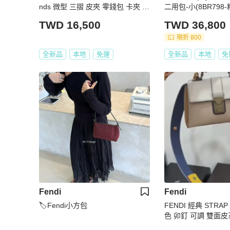
nds 微型 三摺 皮夾 零錢包 卡夾 短
二用包-小(8BR798-
夾 馬鞍棕色 8M0559ALV4F1URW
TWD 16,500
TWD 36,800
現折 800
全新品
本地
免運
全新品
本地
免
Fendi
Fendi
🏷Fendi小方包
FENDI 經典 STRA
色 卯釘 可調 雙面皮
肩背帶 斜背帶 背帶