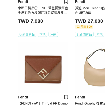
Fendi
Fendi
東區正精品㊣FENDI 藍色拼酒紅色
芬迪 Mon Tresor
全皮彩色方塊鉚釘銀釦寬版肩背帶
色 8BT298
91.5cm 寬4cm RZ6561
TWD 7,980
TWD 27,000
現折 800
近新閒置品
本地
免運
近新閒置品
本地
Fendi
Fendi
【FENDI 芬迪】Tri-fold FF Diamo
Fendi Graphy 復