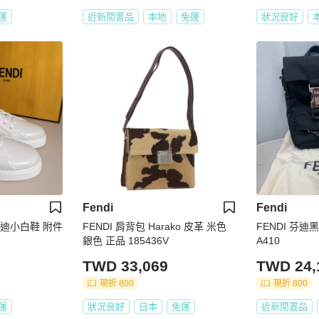
運
近新閒置品
本地
免運
狀況良好
Fendi
Fendi
 芬迪小白鞋 附件
FENDI 肩背包 Harako 皮革 米色
FENDI 芬迪
銀色 正品 185436V
A410
TWD 33,069
TWD 24,
現折 800
現折 800
運
狀況良好
日本
免運
近新閒置品