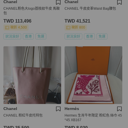
Chanel
Chanel
CHANEL粉色大logo荔枝紋牛皮 馬鞍
CHANEL 牛皮皮革Waist Bag腰包
包
TWD 113,496
TWD 41,521
現折 4,500
現折 800
狀況良好
香港
免運
狀況良好
香港
免運
Chanel
Hermès
CHANEL 粉紅牛皮托特包
Hermes 生肖牛年限定 粉紅色 絲巾 45
*45 XB167
TWD 35,500
TWD 8,030