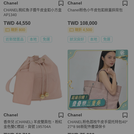
Chanel
Chanel
CHANEL桃紅魚子醬牛皮金釦小方盒
Chanel粉色小牛皮包釦掀蓋斜背包
AP1340
TWD 44,550
TWD 108,000
現折 800
現折 4,500
近新閒置品
本地
免運
狀況良好
本地
免運
Chanel
Chanel
香奈兒 (CHANEL) 羊皮雙肩包，粉紅
CHANEL粉色荔枝牛皮手提托特包40*
金色雙C標誌，貨號 195704A
27*8 98新配件塵袋保卡