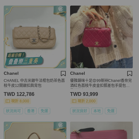
Chanel
Chanel
CHANEL 中古米銀牛法棍包奶茶色荔
優雅韻味十足😍99新🆕Chanel香奈兒
枝牛皮12開銀扣肩背包
酒紅色荔枝牛皮金扣郵差包手提包單
肩斜挎包
TWD 122,786
TWD 93,999
現折 8,000
現折 2,000
狀況尚可
香港
免運
狀況良好
本地
免運