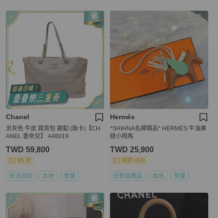
Chanel
Hermès
米灰色 牛皮 肩背包 銀釦 (無卡)【CH
*SHIHNA名牌精品* HERMÉS 牛油果
ANEL 香奈兒】 A48019
綠小飛馬
TWD 59,800
TWD 25,900
95 折
現折 800
狀況良好
本地
免運
近新閒置品
本地
免運