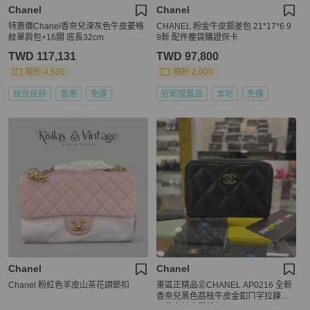
Chanel
Chanel
特惠價Chanel香奈兒深灰色牛皮菱格
CHANEL 粉金牛皮郵差包 21*17*6 9
紋單肩包+16開 底長32cm
9新 配件塵袋購證保卡
TWD 117,131
TWD 97,800
現折 4,500
現折 2,000
狀況良好
香港
免運
近新閒置品
本地
免運
Chanel
Chanel
Chanel 粉紅色羊皮山茶花調節扣
東區正精品㊣CHANEL AP0216 全新
香奈兒黑色荔枝牛皮金釦ㄇ字拉鍊後
口袋卡片夾零錢包 RZ6450