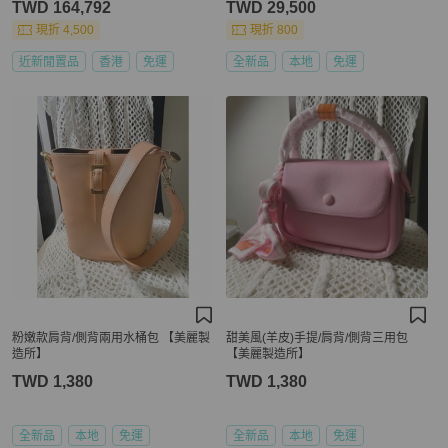
TWD 164,792
TWD 29,500
現折 4,500
現折 800
近新閒置品
香港
免運
全新品
本地
免運
粉嫩款肩背/側背兩用水桶包 【美麗製
甜美風(羊皮)手提/肩背/側背三用包
造所】
【美麗製造所】
TWD 1,380
TWD 1,380
全新品
本地
免運
全新品
本地
免運