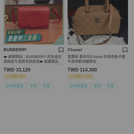
BURBERRY
Chanel
❤️ 威選精品｜BURBERRY 紅色金扣
閒置新 香奈兒/Chanel 奶茶色魚子醬
荔枝紋牛皮肩背斜背包❤️ 威選精品｜
牛皮保齡球鏈條包
BURBERRY 紅色金扣荔枝紋牛皮肩
TWD 33,120
TWD 114,300
背斜背包
現折 800
現折 4,500
近新閒置品
本地
免運
近新閒置品
香港
免運