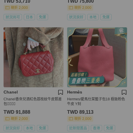
TWD 53,710
TWD 75,800
現折 2,000
現折 2,000
狀況尚可
日本
免運
狀況良好
本地
免運
Chanel
Hermès
Chanel香奈兒酒紅色荔枝紋牛皮郵差
Hermes/愛馬仕菜籃子包18 極致粉色
包👩‍✈️👨‍✈️
牛皮 Y刻
TWD 91,888
TWD 89,113
現折 2,000
現折 2,000
狀況良好
本地
免運
近新閒置品
香港
免運