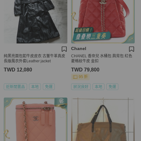
Chanel
純黑亮面包釦牛皮皮衣 古董牛革真皮
CHANEL 香奈兒 水桶包 肩背包 紅色
長版風衣外套Leather jacket
菱格紋牛皮 金扣
TWD 12,080
TWD 79,800
95 折
近新閒置品
本地
免運
狀況良好
本地
免運