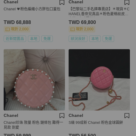
Chanel
Chanel
Chanel 💗粉色編織小方胖包口蓋包
【巴黎站二手名牌專賣店】＊現貨＊C
HANEL香奈兒真品＊粉色菱格紋皮革
金雙C金球圓餅包
TWD 68,888
TWD 69,800
現折 2,000
現折 2,000
近新閒置品
本地
免運
狀況良好
本地
免運
Chanel
Chanel
Chanel珍珠 限量 粉色 鏈條包 難得一
S級 99成新 Chanel 粉色金球圓餅
見款 割愛
TWD 59,999
TWD 56,500