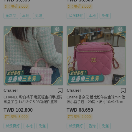
現折 2,000
現折 2,000
全新品
本地
免運
狀況良好
本地
免運
Chanel
Chanel
CHANEL 粉白格子 粗花呢金扣手提肩
Chanel香奈兒 芭比粉羊皮金球mini化
背盒子包 14*13*7.5 98新配件塵袋
妝小盒子包，29開，尺寸10×9×7cm
TWD 102,800
TWD 68,659
現折 8,000
現折 2,000
狀況良好
本地
免運
狀況良好
香港
免運