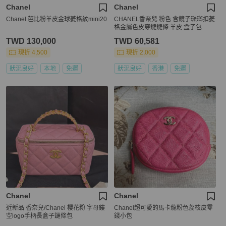
Chanel
Chanel
Chanel 芭比粉羊皮金球菱格紋mini20
CHANEL香奈兒 粉色 含鏡子琺瑯扣菱
格金屬色皮穿鏈鏈條 羊皮 盒子包
TWD 130,000
TWD 60,581
現折 4,500
現折 2,000
狀況良好
本地
免運
狀況良好
香港
免運
Chanel
Chanel
近新品 香奈兒/Chanel 櫻花粉 字母鏤
Chanel超可愛的馬卡龍粉色荔枝皮零
空logo手柄長盒子鏈條包
錢小包