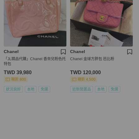
Chanel
Chanel
「JL精品代購」Chanel 香奈兒粉色托
Chanel 金球方胖包 芭比粉
特包
TWD 39,980
TWD 120,000
現折 800
現折 4,500
狀況良好
本地
免運
近新閒置品
本地
免運