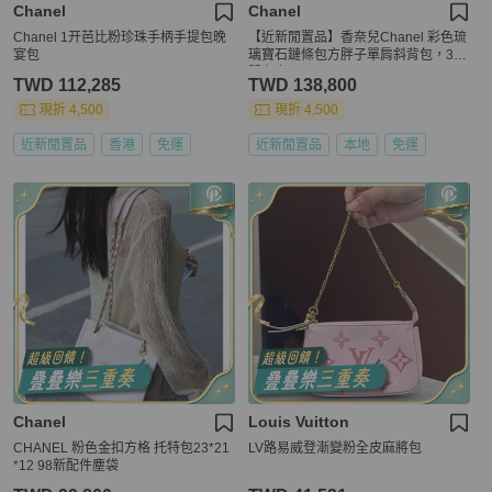
Chanel
Chanel
Chanel 1开芭比粉珍珠手柄手提包晚
【近新閒置品】香奈兒Chanel 彩色琉
宴包
璃寶石鏈條包方胖子單肩斜背包，31
開有卡
TWD 112,285
TWD 138,800
現折 4,500
現折 4,500
近新閒置品
香港
免運
近新閒置品
本地
免運
Chanel
Louis Vuitton
CHANEL 粉色金扣方格 托特包23*21
LV路易威登漸變粉全皮麻將包
*12 98新配件塵袋