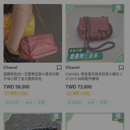
Chanel
Chanel
喜歡粉色的一定要買這款🩷香奈兒粉
CHANEL 粉色雲朵肩背斜背小豬包 2
字母小胖丁金元寶肩背包
4*15*5 98新配件塵袋
TWD 58,000
TWD 73,800
現折 2,000
現折 2,000
狀況良好
本地
免運
狀況良好
本地
免運