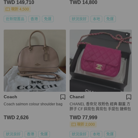
TWD 149,710
TWD 14,800
現折 4,500
近新閒置品
香港
免運
狀況良好
本地
免運
Coach
Chanel
Coach salmon colour shoulder bag
CHANEL 香奈兒 玫粉色 經典 翻蓋 方
胖子 CF 斜背包 肩背包 手提包 鏈條包
TWD 2,626
TWD 77,999
現折 2,000
狀況良好
香港
免運
狀況良好
本地
免運