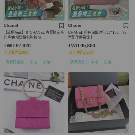
Chanel
Chanel
【威選精品】🌸 CHANEL 春夏限定系
CHANEL 粉色保齡球包 27*16cm 98
列 粉色漸變腰包胸包 🌸
新配件塵袋保卡
TWD 97,920
TWD 95,800
現折 2,000
現折 2,000
近新閒置品
本地
免運
狀況良好
本地
免運