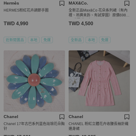
Hermès
MAX&Co.
HERMES粉紅花卉調節手圈
全新正品Max&Co 花朵系列裙（有內
裡、吊牌未拆、有試穿圖）原價6980
元/看圖看內文～
TWD 4,990
TWD 4,500
近新閒置品
本地
免運
全新品
本地
免運
Chanel
Chanel
Chanel 17年古巴系列蓝色珐琅花朵胸
CHANEL 粉紅立體花卉收腰長袖針織
针
連身裙