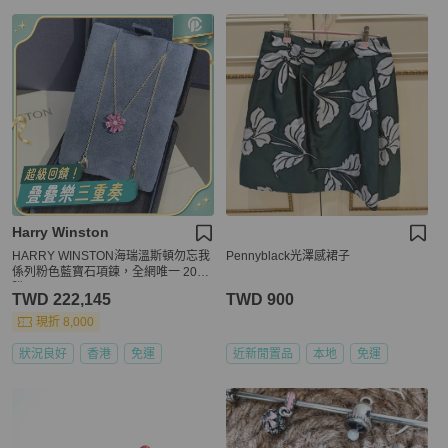
Harry Winston
HARRY WINSTON海瑞溫斯頓勿忘我
Pennyblack光澤感裙子
係列粉色藍寶石項鍊，全網唯一 2023
購入
TWD 222,145
TWD 900
現折 8,000
狀況良好
香港
免運
近新閒置品
本地
免運