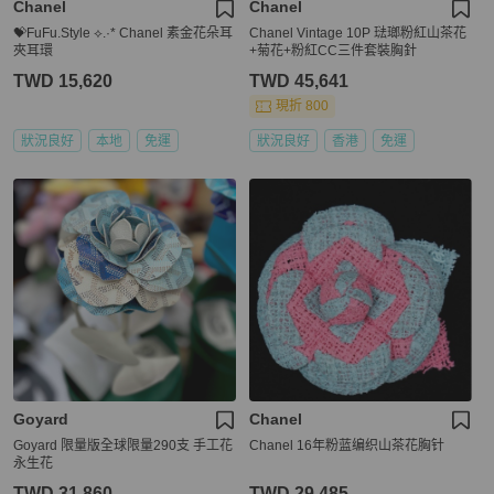
Chanel
Chanel
💝FuFu.Style ⟡.·* Chanel 素金花朵耳
Chanel Vintage 10P 琺瑯粉紅山茶花
夾耳環
+菊花+粉紅CC三件套裝胸針
TWD 15,620
TWD 45,641
現折 800
狀況良好
本地
免運
狀況良好
香港
免運
Goyard
Chanel
Goyard 限量版全球限量290支 手工花
Chanel 16年粉蓝编织山茶花胸针
永生花
TWD 31,860
TWD 29,485