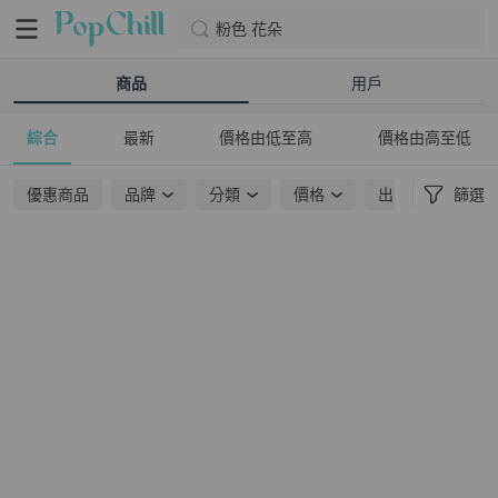
粉色 花朵
商品
用戶
綜合
最新
價格由低至高
價格由高至低
優惠商品
品牌
分類
價格
出貨地點
篩選