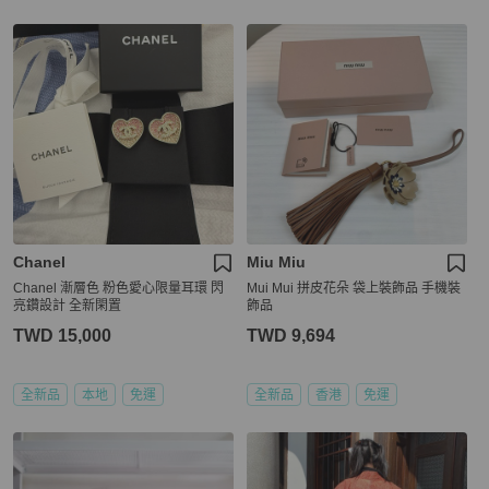
Chanel
Miu Miu
Chanel 漸層色 粉色愛心限量耳環 閃
Mui Mui 拼皮花朵 袋上裝飾品 手機裝
亮鑽設計 全新閑置
飾品
TWD 15,000
TWD 9,694
全新品
本地
免運
全新品
香港
免運