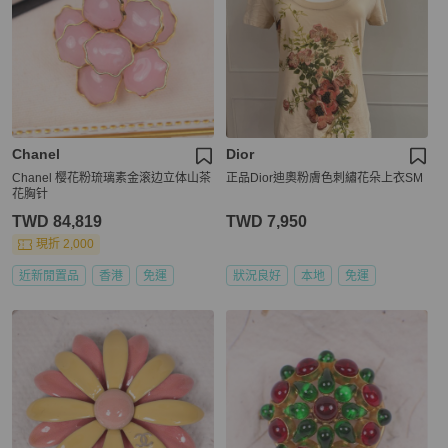
Chanel
Dior
Chanel 樱花粉琉璃素金滚边立体山茶
正品Dior迪奧粉膚色刺繡花朵上衣SM
花胸针
TWD 84,819
TWD 7,950
現折 2,000
近新閒置品
香港
免運
狀況良好
本地
免運