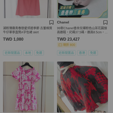
Chanel
湖粉薄霧青春戀愛郊遊季節 古董棉質
99新Chanel香奈兒裸粉色山茶花圓頭
牛仔單寧直筒A字包裙 skirt
高跟鞋，尺碼37.5碼，跟高8.5cm，附
件：塵袋
TWD 1,080
TWD 23,427
現折 800
近新閒置品
本地
免運
近新閒置品
香港
免運