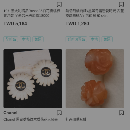
19）義大利精品Rosso35白花粉桃棉
熱情烈焰純紅x墨黑青澀戀愛時光 古董
質洋裝 全新含吊牌原價18000
雙層紡紗A字包裙 紗裙 skirt
TWD 5,184
TWD 1,280
全新品
本地
免運
近新閒置品
本地
免運
Chanel
Chanel 黑白菱格纹木质花花大耳夹
牡丹珊瑚耳針