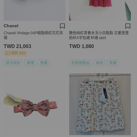
Chanel
Chanel Vintage 04P樹脂桃紅花花耳
艷色純紅青春水玉小白點點 古董垂墜
環
紡紗A字包裙 紗裙 skirt
TWD 21,003
TWD 1,080
現折 800
狀況良好
香港
免運
近新閒置品
本地
免運