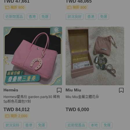
TWD 47,661
TWD 48,065
現折 800
現折 800
近新閒置品
香港
免運
狀況良好
香港
免運
Hermès
Miu Miu
Hermes/愛馬仕 garden party30 稀有
Miu Miu金屬立體花朵
5p粉色花園包Y刻
TWD 84,012
TWD 6,000
現折 2,000
狀況良好
香港
免運
近新閒置品
本地
免運