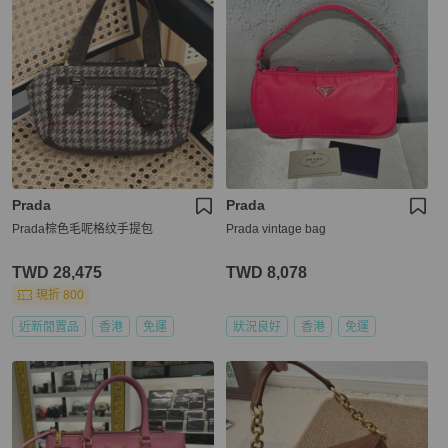
Prada
Prada
Prada棕色毛呢格纹手提包
Prada vintage bag
TWD 28,475
TWD 8,078
現折 800
近新閒置品
香港
免運
狀況良好
香港
免運