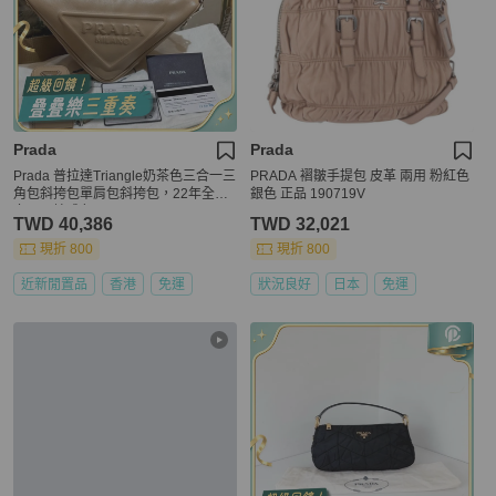
Prada
Prada
Prada 普拉達Triangle奶茶色三合一三
PRADA 褶皺手提包 皮革 兩用 粉紅色
角包斜挎包單肩包斜挎包，22年全
銀色 正品 190719V
套，原始成色
TWD 40,386
TWD 32,021
現折 800
現折 800
近新閒置品
香港
免運
狀況良好
日本
免運