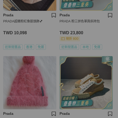
Prada
Prada
PRADA超嫩粉紅像筋頭飾💕
PRADA 粉三拼色單肩斜挎包
TWD 10,098
TWD 23,800
現折 800
近新閒置品
香港
免運
近新閒置品
本地
免運
Prada
Prada