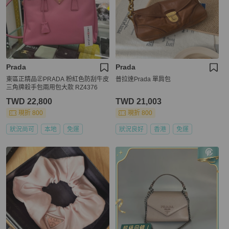
Prada
Prada
東區正精品㊣PRADA 粉紅色防刮牛皮
普拉達Prada 單肩包
三角牌殺手包兩用包大款 RZ4376
TWD 22,800
TWD 21,003
現折 800
現折 800
狀況尚可
本地
免運
狀況良好
香港
免運