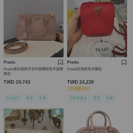
Prada
Prada
Prada普拉達殺手包中號裸粉色手提單
Prada紅色帆布手機包
肩包
TWD 19,743
TWD 24,230
現折 800
狀況良好
香港
免運
近新閒置品
香港
免運