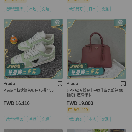
近新閒置品
本地
免運
狀況尚可
日本
免運
Prada
Prada
Prada普拉達綠色板鞋 尺碼：36
✨PRADA 粉金十字紋牛皮貝殼包 98
新配件塵袋保卡
TWD 16,116
TWD 19,800
現折 499
近新閒置品
香港
免運
狀況良好
本地
免運