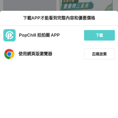
Prada
Prada
下載APP才能看到完整內容和優惠價格
Prada Shoulder Bag
Prada普拉達🫶🏻黑金皺摺降落傘 泡
芙雲朵Hobo飯盒包💕 99新✨ 尺寸30*
20*10
TWD 33,443
TWD 45,000
PopChill 拍拍圈 APP
下載
現折 800
現折 800
近新閒置品
香港
免運
狀況良好
本地
免運
使用網頁版瀏覽器
忍痛放棄
篩選
重設
品牌
分類
Prada
Prada