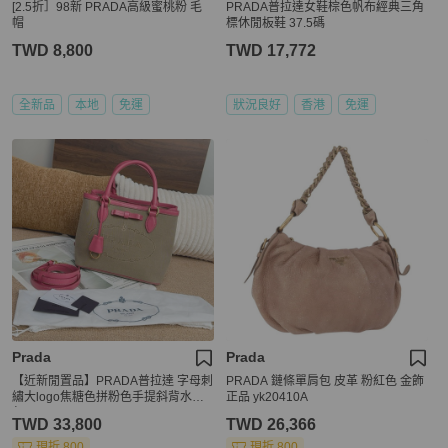
[2.5折］98新 PRADA高級蜜桃粉 毛
PRADA普拉達女鞋棕色帆布經典三角
帽
標休閒板鞋 37.5碼
TWD 8,800
TWD 17,772
全新品
本地
免運
狀況良好
香港
免運
Prada
Prada
【近新閒置品】PRADA普拉達 字母刺
PRADA 鏈條單肩包 皮革 粉紅色 金飾
繡大logo焦糖色拼粉色手提斜背水餃
正品 yk20410A
包
TWD 33,800
TWD 26,366
現折 800
現折 800