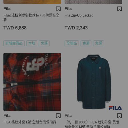
Fila
Fila
Fila&法拉利聯名款球鞋，吊牌還在全
Fila Zip-Up Jacket
新
TWD 6,888
TWD 2,343
近新閒置品
本地
免運
全新品
香港
免運
Fila
Fila
FILA 格紋外套 L號 全新台灣公司貨
（均一價1000）FILA 迷彩外套 長版
舖棉外套 M號 全新台灣公司貨