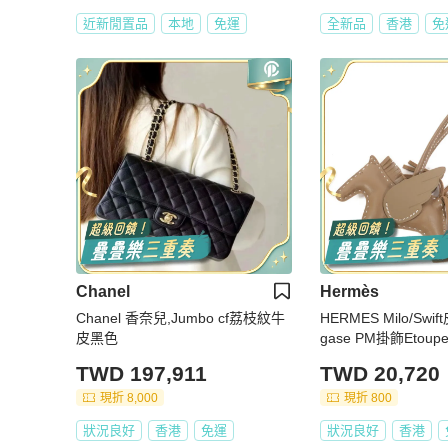
近新閒置品
本地
免運
全新品
香港
免
Chanel
Hermès
Chanel 香奈兒,Jumbo cf荔枝紋牛
HERMES Milo/Swif
皮黑色
gase PM掛飾Etoup
TWD 197,911
TWD 20,720
現折 8,000
現折 800
狀況良好
香港
免運
狀況良好
香港