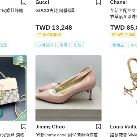
Gucci
Chanel
白小牛皮綠紅綠織
GUCCI古馳 粉髒髒鞋
全新全配💜
衣草紫＃珍珠l
TWD 13,248
TWD 85,
安心購折抵
現折 2,000
免運
狀況良好
香港
免運
全新品
本
Jimmy Choo
Louis Vuitt
月光寶盒 淡粉
99新jimmy choo 周仰傑粉色漆皮
路易威登 Vivi