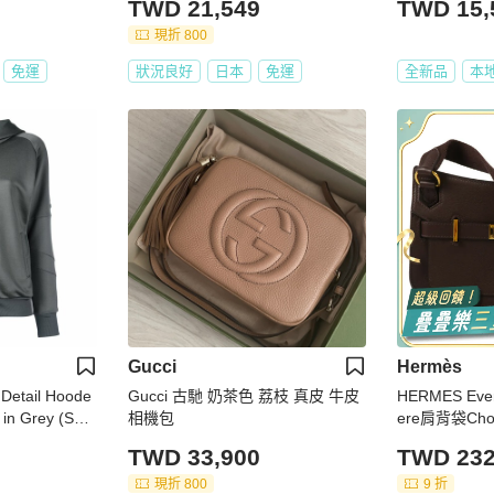
TWD 21,549
TWD 15,
現折 800
免運
狀況良好
日本
免運
全新品
本
Gucci
Hermès
 Detail Hoode
Gucci 古馳 奶茶色 荔枝 真皮 牛皮
HERMES Ever
 in Grey (SSZ
相機包
ere肩背袋Choc
4-S)
TWD 33,900
TWD 232
現折 800
9 折