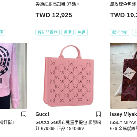
尖頭細跟高跟鞋 37碼。
屬玫瑰色包飾 M0
0677M
TWD 12,925
TWD 19,
運
近新閒置品
香港
免運
狀況良好
Gucci
Issey Miya
名的粉紅衞T
GUCCI GG帆布兒童手提包 橡膠粉
ISSEY MIYAK
紅 679365 正品 194066V
6x6 金屬感