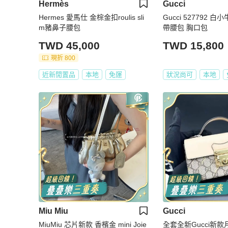
Hermès
Gucci
Hermes 愛馬仕 金棕金扣roulis sli
Gucci 527792 
m豬鼻子腰包
帶腰包 胸口包
TWD 45,000
TWD 15,800
現折 800
近新閒置品
本地
免運
狀況尚可
本地
Miu Miu
Gucci
MiuMiu 芯片新款 香檳金 mini Joie
全套全新Gucci新款