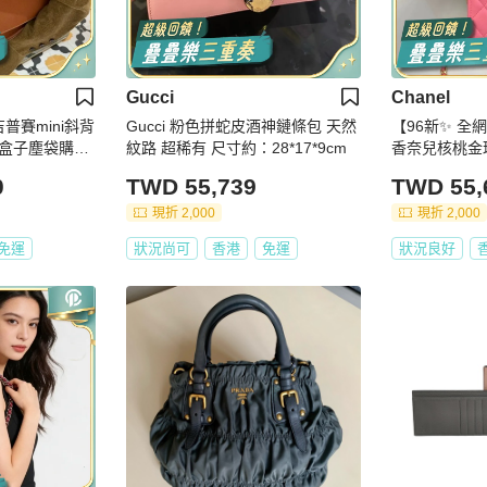
Gucci
Chanel
吉普賽mini斜背
Gucci 粉色拼蛇皮酒神鏈條包 天然
【96新✨ 全網
配件盒子塵袋購證
紋路 超稀有 尺寸約：28*17*9cm
0
TWD 55,739
TWD 55,
現折 2,000
現折 2,000
免運
狀況尚可
香港
免運
狀況良好