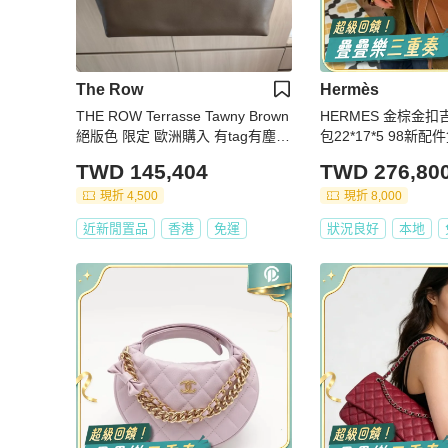
The Row
Hermès
THE ROW Terrasse Tawny Brown
HERMES 金棕金扣
絕版色 限定 歐洲購入 有tag有塵袋
包22*17*5 98新
稀有棕色
吊牌
TWD 145,404
TWD 276,80
現折 4,500
現折 8,000
近新閒置品
香港
免運
狀況良好
本地