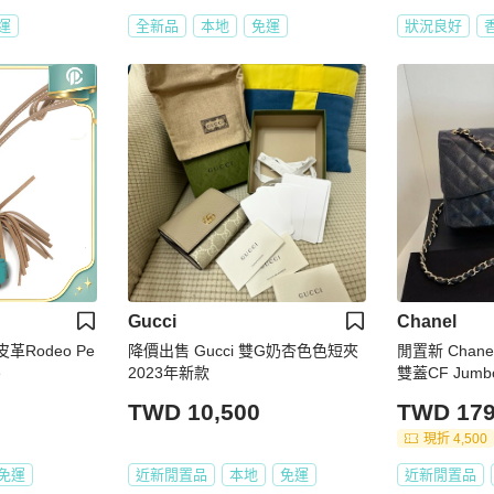
運
全新品
本地
免運
狀況良好
Gucci
Chanel
t皮革Rodeo Pe
降價出售 Gucci 雙G奶杏色色短夾
閒置新 Chan
e
2023年新款
雙蓋CF Ju
TWD 10,500
TWD 179
現折 4,500
免運
近新閒置品
本地
免運
近新閒置品