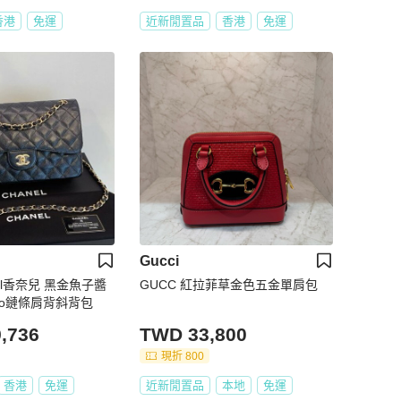
香港
免運
近新閒置品
香港
免運
Gucci
el香奈兒 黑金魚子醬
GUCC 紅拉菲草金色五金單肩包
mbo鏈條肩背斜背包
,736
TWD 33,800
現折 800
香港
免運
近新閒置品
本地
免運