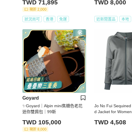
TWD 71,895
TWD 8,000
現折 2,000
狀況尚可
香港
免運
近新閒置品
本地
Goyard
✨Goyard｜Alpin mini焦糖色老花
Jo No Fui Sequined
迷你雙肩包｜99新
d Jacket for Women
011E-XLUFLJ-C800
TWD 105,000
TWD 4,508
現折 8,000