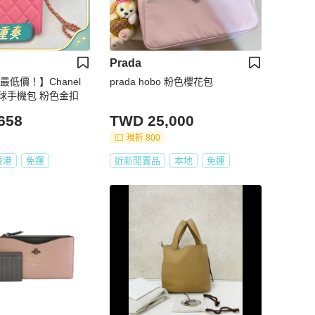
Prada
最低價！】Chanel
prada hobo 粉色櫻花包
香奈兒核桃金球手機包 粉色金扣
658
TWD 25,000
現折 800
香港
免運
近新閒置品
本地
免運