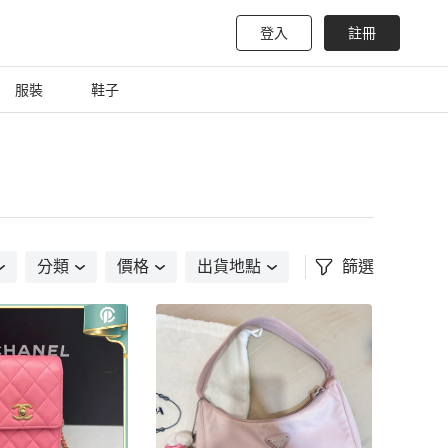
登入
註冊
服裝
鞋子
分類
價格
出貨地點
篩選