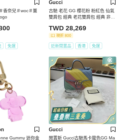
Gucci
＃香奈兒＃woc＃薰
古馳 老花 GG 櫻花粉 粉紅色 仙氣
ogo
雙肩包 經典 老花雙肩包 經典 非常
稀有 罕有 老花 後背包 後背包 雙肩
800
TWD 28,269
包 中古 復古 中古 復古 古董包 vint
age gucci pink momogram backp
現折 800
ack racksack
地
免運
近新閒置品
香港
免運
on
Gucci
enne Gummy 迷你金
閒置新 Gucci古馳馬卡龍色GG Ma