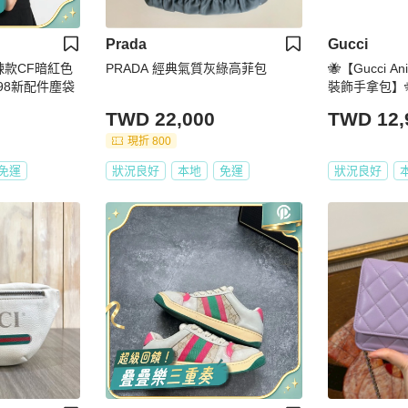
Prada
Gucci
拉鍊款CF暗紅色
PRADA 經典氣質灰綠高菲包
🐝【Gucci A
 98新配件塵袋
裝飾手拿包】
TWD 22,000
TWD 12,
現折 800
免運
狀況良好
本地
免運
狀況良好