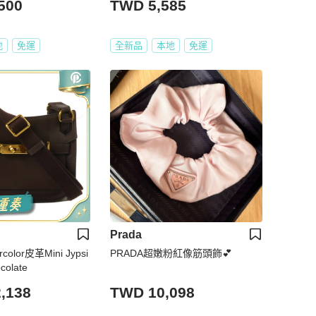
500
TWD 5,585
地
免運
全新品
本地
免運
Prada
color皮革Mini Jypsi
PRADA超嫩粉紅像筋頭飾💕
olate
,138
TWD 10,098