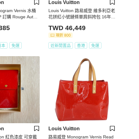
on
Louis Vuitton
gram Vernis 水桶
Louis Vuitton 路易威登 維多利亞老
訂購 Rouge Auth 2
花拼紅小號鏈條單肩斜挎包 16年 2
6*18
385
TWD 46,449
現折 800
日本
免運
近新閒置品
香港
免運
on
Louis Vuitton
uitton 紅色漆皮 可穿戴
路易威登 Monogram Vernis Read