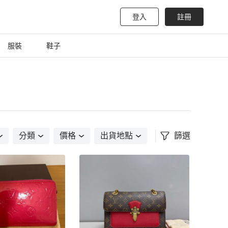
登入
註冊
服裝
鞋子
分類
價格
出貨地點
篩選