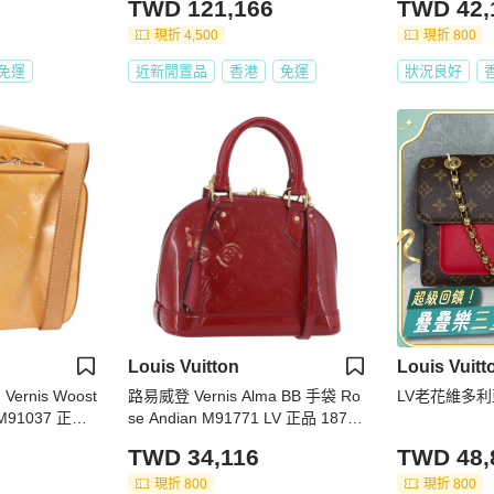
TWD 121,166
TWD 42,
現折 4,500
現折 800
免運
近新閒置品
香港
免運
狀況良好
Louis Vuitton
Louis Vuitt
ernis Woost
路易威登 Vernis Alma BB 手袋 Ro
LV老花維多利
M91037 正品
se Andian M91771 LV 正品 18792
8V
TWD 34,116
TWD 48,
現折 800
現折 800