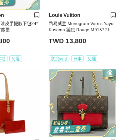
on
Louis Vuitton
扣漆皮手提腋下包24*
路易威登 Monogram Vernis Yayoi
配件塵袋
Kusama 錢包 Rouge M91572 LV
Auth bs24989
800
TWD 13,800
本地
免運
狀況尚可
日本
免運