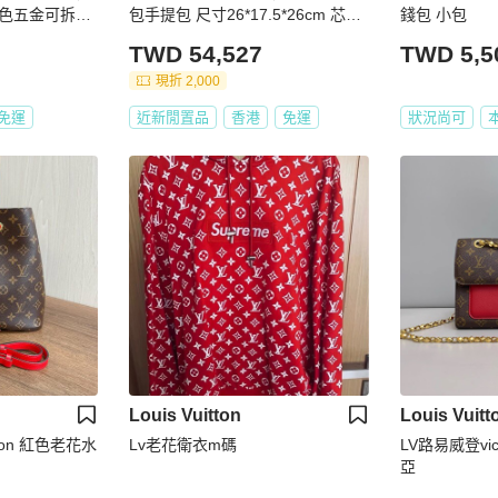
色五金可拆卸
包手提包 尺寸26*17.5*26cm 芯片
錢包 小包
款
TWD 54,527
TWD 5,5
現折 2,000
免運
近新閒置品
香港
免運
狀況尚可
Louis Vuitton
Louis Vuitt
tton 紅色老花水
Lv老花衛衣m碼
LV路易威登vi
亞