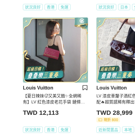
狀況良好
香港
免運
狀況良好
日本
Louis Vuitton
Louis Vuitton
【夏日辣妹🥵又美又酷✨全網稀
LV 漆皮車釐子酒紅色
有】LV 紅色漆皮老花手袋 鏈條包|
配🔥超質感稀有釋出
單肩|斜挎包
TWD 12,113
TWD 28,999
現折 800
狀況良好
香港
免運
近新閒置品
本地