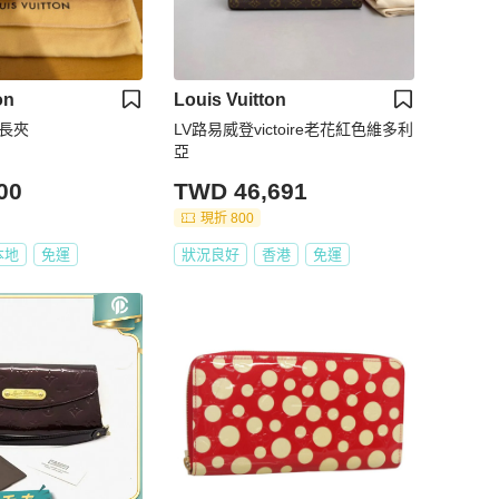
on
Louis Vuitton
皮長夾
LV路易威登victoire老花紅色維多利
亞
00
TWD 46,691
現折 800
本地
免運
狀況良好
香港
免運