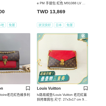
e PM 手提包 紅色 M91088 LV 正
品 BA7437
00
TWD 13,869
本地
免運
狀況良好
日本
免運
on
Louis Vuitton
ctoire老花紅色維多利
lv路易威登/Louis Vuitton 老花紅蓋
斜挎單肩包 尺寸: 27x3x17 cm 98
新