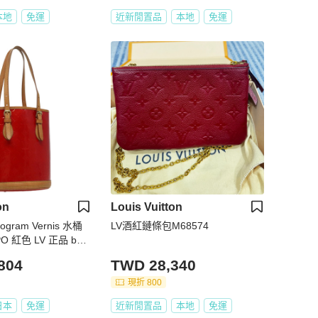
本地
免運
近新閒置品
本地
免運
on
Louis Vuitton
gram Vernis 水桶
LV酒紅鏈條包M68574
O 紅色 LV 正品 bs1
804
TWD 28,340
現折 800
日本
免運
近新閒置品
本地
免運