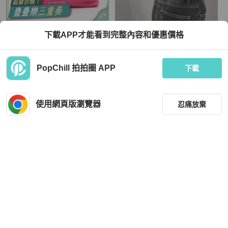
Michael Kors
Chanel
下載APP才能看到完整內容和優惠價格
MICHAEL KORS 麥可寇斯 MICHAEL
CHANEL香奈兒酒紅漸變褶皺羊皮單
Michael Kors 手拿包 桃紅色 牛皮
肩托特包🕵🏻‍♀️🕵🏽
TWD 1,980
TWD 62,888
PopChill 拍拍圈 APP
下載
現折 2,000
狀況良好
本地
免運
狀況良好
本地
免運
使用網頁版瀏覽器
忍痛放棄
篩選
重設
品牌
分類
Coach
Chanel