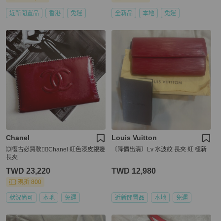
近新閒置品
香港
免運
全新品
本地
免運
Chanel
Louis Vuitton
💥復古必買款❤️‍🔥Chanel 紅色漆皮銀邊
〔降價出清〕Lv 水波紋 長夾 紅 極新
長夾
TWD 23,220
TWD 12,980
現折 800
狀況尚可
本地
免運
近新閒置品
本地
免運