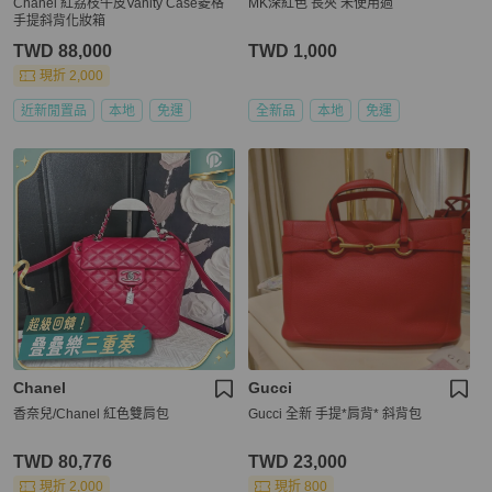
Chanel 紅荔枝牛皮Vanity Case菱格
MK深紅色 長夾 未使用過
手提斜背化妝箱
TWD 88,000
TWD 1,000
現折 2,000
近新閒置品
本地
免運
全新品
本地
免運
Chanel
Gucci
香奈兒/Chanel 紅色雙肩包
Gucci 全新 手提*肩背* 斜背包
TWD 80,776
TWD 23,000
現折 2,000
現折 800