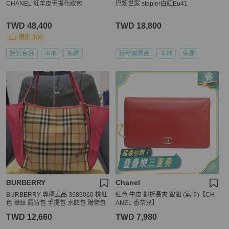
CHANEL 紅羊皮手提化妝包
巴黎世家 stapler白紅Eu41
TWD 48,400
TWD 18,800
現折 800
狀況良好
本地
免運
近新閒置品
本地
免運
BURBERRY
Chanel
BURBERRY 專櫃正品 3983060 桃紅
紅色 牛皮 對折長夾 銀釦 (無卡)【CH
色 格紋 肩背包 手提包 水餃包 購物包
ANEL 香奈兒】
TWD 12,660
TWD 7,980