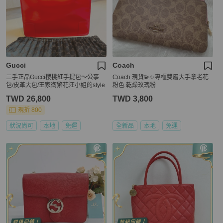
Gucci
Coach
二手正品Gucci櫻桃紅手提包～公事
Coach 現貨💫✨專櫃雙層大手拿老花
包/皮革大包/王家衛繁花汪小姐的style
粉色 乾燥玫瑰粉
TWD 26,800
TWD 3,800
現折 800
狀況尚可
本地
免運
全新品
本地
免運