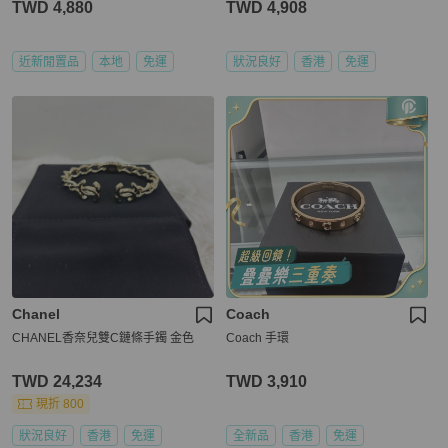
TWD 4,880
TWD 4,908
近新閒置品
本地
免運
狀況良好
香港
免運
Chanel
Coach
CHANEL香奈兒雙C鏈條手鐲 金色
Coach 手環
TWD 24,234
TWD 3,910
現折 800
狀況良好
香港
免運
全新品
香港
免運