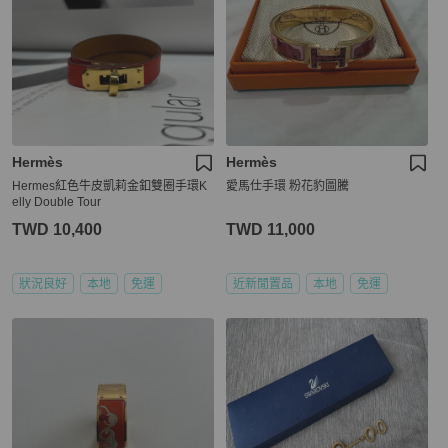
Hermès
Hermès
Hermes紅色牛皮凱莉金釦雙圈手環K
愛馬仕手環 粉花豹圖騰
elly Double Tour
TWD 10,400
TWD 11,000
狀況良好
本地
免運
近新閒置品
本地
免運