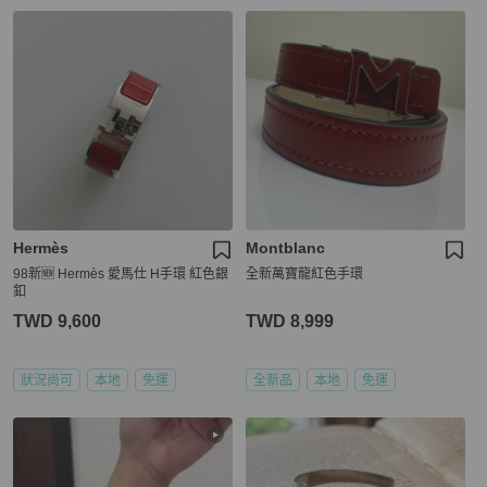
Hermès
Montblanc
98新🆕 Hermès 愛馬仕 H手環 紅色銀
全新萬寶龍紅色手環
釦
TWD 9,600
TWD 8,999
狀況尚可
本地
免運
全新品
本地
免運