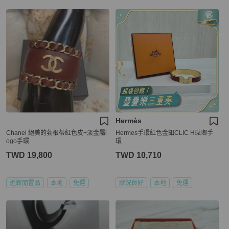
Hermès
Chanel 絕美的勃根蒂紅色皮+淡金屬l
Hermes手環紅色金釦CLIC H琺瑯手
ogo手環
環
TWD 19,800
TWD 10,710
近新閒置品
本地
免運
狀況良好
本地
免運