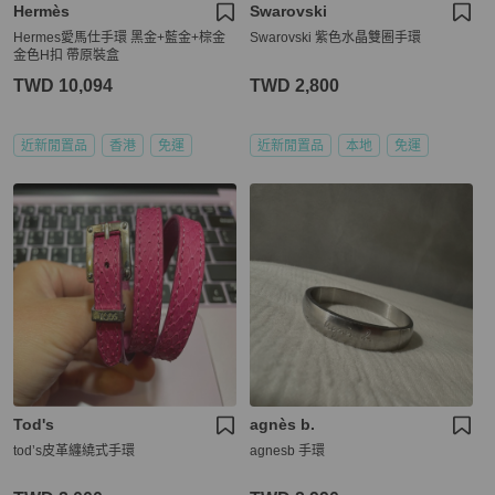
Hermès
Swarovski
Hermes愛馬仕手環 黑金+藍金+棕金
Swarovski 紫色水晶雙圈手環
金色H扣 帶原裝盒
TWD 10,094
TWD 2,800
近新閒置品
香港
免運
近新閒置品
本地
免運
Tod's
agnès b.
tod’s皮革纏繞式手環
agnesb 手環