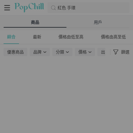
紅色 手環
商品
用戶
綜合
最新
價格由低至高
價格由高至低
優惠商品
品牌
分類
價格
出貨地點
篩選