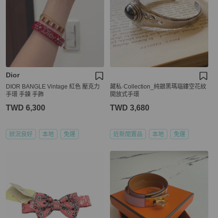
Dior
DIOR BANGLE Vintage 紅色 壓克力
藏私·Collection_純銀黑瑪瑙鏤空花紋
手環 手鍊 手飾
開放式手環
TWD 6,300
TWD 3,680
狀況良好
本地
免運
近新閒置品
本地
免運