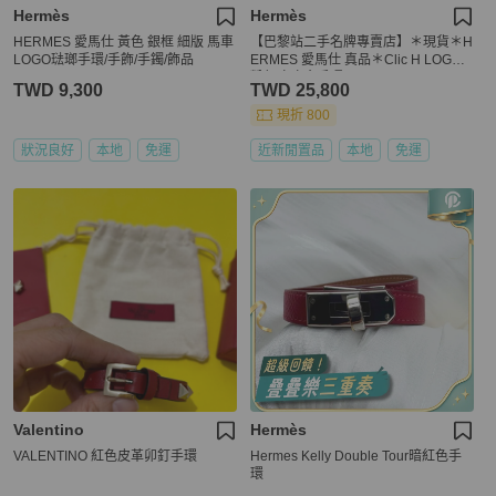
Hermès
Hermès
HERMES 愛馬仕 黃色 銀框 細版 馬車
【巴黎站二手名牌專賣店】＊現貨＊H
LOGO琺瑯手環/手飾/手鐲/飾品
ERMES 愛馬仕 真品＊Clic H LOGO
粉紅玫瑰金手環
TWD 9,300
TWD 25,800
現折 800
狀況良好
本地
免運
近新閒置品
本地
免運
Valentino
Hermès
VALENTINO 紅色皮革卯釘手環
Hermes Kelly Double Tour暗紅色手
環