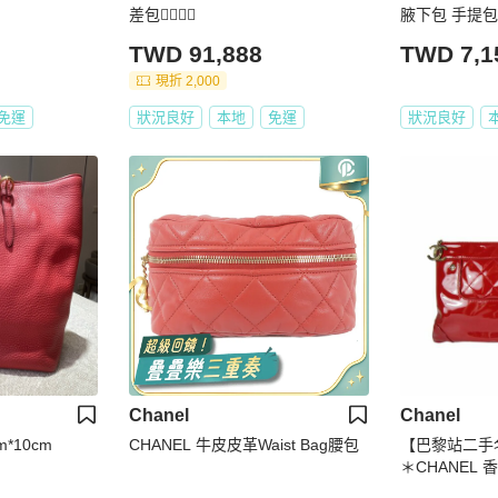
差包👩‍✈️👨‍✈️
腋下包 手提包
TWD 91,888
TWD 7,1
現折 2,000
免運
狀況良好
本地
免運
狀況良好
Chanel
Chanel
m*10cm
CHANEL 牛皮皮革Waist Bag腰包
【巴黎站二手
＊CHANEL 
橫式銀鍊單肩