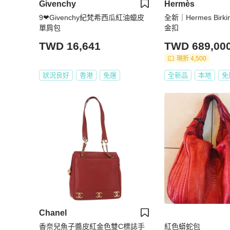
Givenchy
Hermès
9❤Givenchy紀梵希西瓜紅油蠟皮
全新｜Hermes Birk
單肩包
金扣
TWD 16,641
TWD 689,00
現折 4,500
狀況良好
香港
免運
全新品
本地
免
Chanel
香奈兒魚子醬皮紅金色雙C標誌手
紅色蟒蛇包