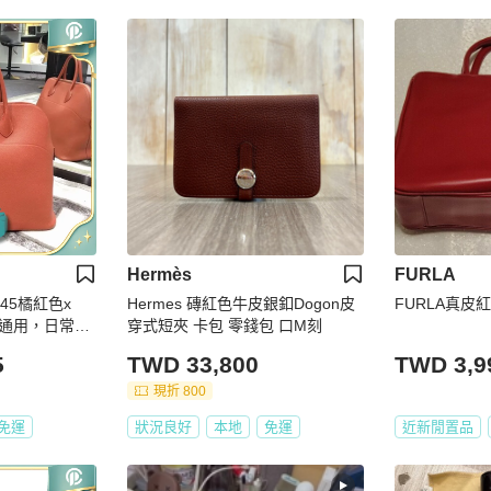
Hermès
FURLA
de45橘紅色x
Hermes 磚紅色牛皮銀釦Dogon皮
FURLA真皮
通用，日常旅
穿式短夾 卡包 零錢包 口M刻
用的包包
5
TWD 33,800
TWD 3,9
現折 800
免運
狀況良好
本地
免運
近新閒置品