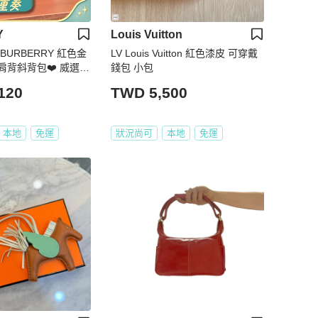
Y
Louis Vuitton
BURBERRY 紅色金
LV Louis Vuitton 紅色漆皮 可穿戴
肩背斜背包❤️ 威選精
錢包 小包
RRY 紅色金扣荔枝紋
120
TWD 5,500
包
本地
免運
狀況尚可
本地
免運