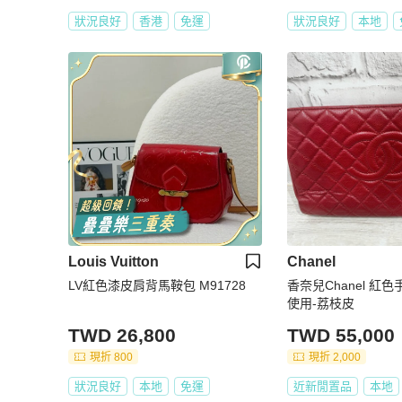
狀況良好
香港
免運
狀況良好
本地
Louis Vuitton
Chanel
LV紅色漆皮肩背馬鞍包 M91728
香奈兒Chanel 紅
使用-荔枝皮
TWD 26,800
TWD 55,000
現折 800
現折 2,000
狀況良好
本地
免運
近新閒置品
本地