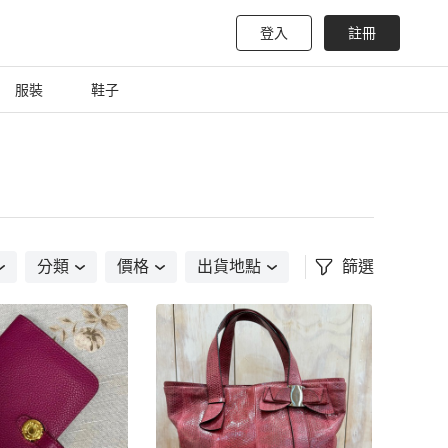
登入
註冊
服裝
鞋子
分類
價格
出貨地點
篩選