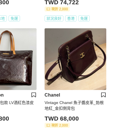
800
TWD 74,722
現折 2,000
本地
免運
狀況良好
香港
免運
on
Chanel
古包款 LV酒紅色漆皮
Vintage Chanel 魚子醬皮革_勃根
地紅_金扣側背包
800
TWD 68,000
現折 2,000