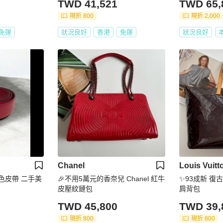
TWD 41,521
TWD 65,
現折 800
現折 2,000
免運
狀況良好
香港
免運
狀況良好
Chanel
Louis Vuitt
紅色皮帶 二手美
🎉不用5萬元的香奈兒 Chanel 紅牛
✨93成新 復
皮壓紋鏈包
肩背包
TWD 45,800
TWD 39,
現折 800
現折 800