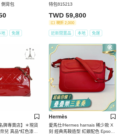
 側背包
特包815213
50
TWD 59,800
現折 2,000
本地
免運
近新閒置品
本地
免運
Hermès
名牌專賣店】＊現貨
愛馬仕/Hermes harnais 稀少款 X
香奈兒 真品*紅色漆皮
刻 經典馬鞍造型 紅銀配色 Epsom
鍊包 手提包
拼Swift