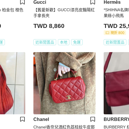
Gucci
Hermès
in 柏金包 橙色
【舊愛新歡】GUCCI漆亮皮豔陽紅
*SHIHNA名牌
手拿長夾
果綠小飛馬
0
TWD 8,860
TWD 25,
現折 800
運
近新閒置品
本地
免運
近新閒置品
Chanel
BURBERR
Chanel香奈兒酒紅色荔枝紋牛皮郵
BURBERRY