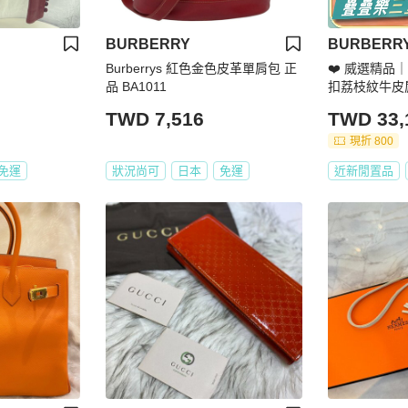
BURBERRY
BURBERR
Burberrys 紅色金色皮革單肩包 正
❤️ 威選精品｜
品 BA1011
扣荔枝紋牛皮
品｜BURBE
TWD 7,516
TWD 33,
牛皮肩背斜背
現折 800
免運
狀況尚可
日本
免運
近新閒置品