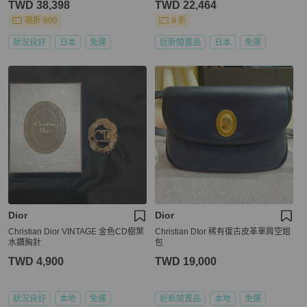
TWD 38,398
TWD 22,464
現折 800
9 折
狀況良好
日本
免運
近新閒置品
日本
免運
Dior
Dior
Christian Dior VINTAGE 金色CD樹葉
Christian DIor 稀有復古皮革單肩空姐
水鑽胸針
包
TWD 4,900
TWD 19,000
狀況良好
本地
免運
近新閒置品
本地
免運