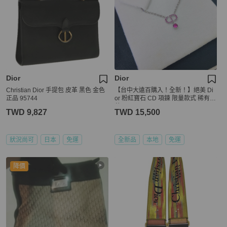
Dior
Dior
Christian Dior 手提包 皮革 黑色 金色
【台中大遠百購入！全新！】絕美 Di
正品 95744
or 粉紅寶石 CD 項鍊 限量款式 稀有收
藏
TWD 9,827
TWD 15,500
狀況尚可
日本
免運
全新品
本地
免運
降價