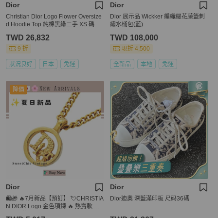
Dior
Dior
Christian Dior Logo Flower Oversize
Dior 展示品 Wickker 編織緹花藤籃刺
d Hoodie Top 純棉黑綠二手 XS 碼
繡水桶包(藍)
TWD 26,832
TWD 108,000
9 折
現折 4,500
狀況良好
日本
免運
全新品
本地
免運
降價
Dior
Dior
🛍️🎁 🔥7月新品【預訂】 💘CHRISTIA
Dior迪奧 深藍滿印板 尺码36碼
N DIOR Logo 金色項鍊 🔥 熱賣款 DI
OR 項鍊