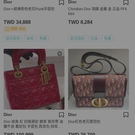
Dior
Dior
Dior • 經典粉色老花Punk手提包
Christian Dior 項鍊 金屬 金 正品 FF4
664
TWD 34,888
TWD 8,284
現折 800
狀況良好
本地
免運
狀況良好
日本
免運
Dior
Dior
Dior 迪奥 紅 四格黛妃 徽章 寬背帶 油
Dior紅色老花蒙田包
蠟牛皮 戴妃包 手提包 肩背包 斜背包
側背包
TWD 100,999
TWD 76,700