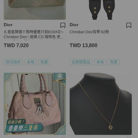
Dior
Dior
💪爸氣降價👔限時優惠只到8/16‼️㊣✨
Christian Dior背帶 92新
Christian Dior✨迪奧 CD 咖啡色 老花
刺繡 通勤包 肩背包 斜背包/二手包/保
TWD 7,020
TWD 13,800
證正品🌳二手樹屋🌳
狀況良好
本地
免運
近新閒置品
本地
免運