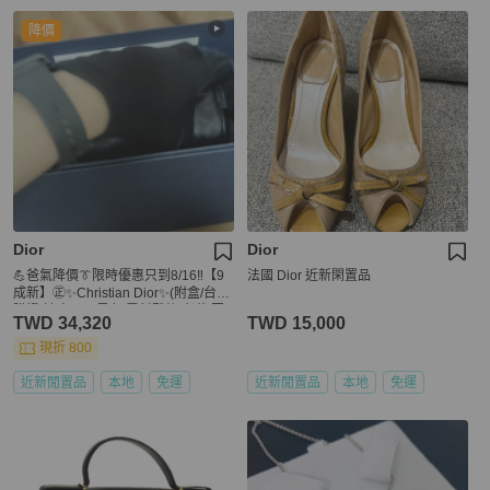
降價
Dior
Dior
💪爸氣降價👔限時優惠只到8/16‼️【9
法國 Dior 近新閑置品
成新】㊣✨Christian Dior✨(附盒/台灣
購證)迪奧 CD 黑色 雷射雕紋 老花 圓
TWD 34,320
TWD 15,000
筒包 桶包 肩背包 斜背包/二手包/保證
正品🌳二手樹屋🌳
現折 800
近新閒置品
本地
免運
近新閒置品
本地
免運