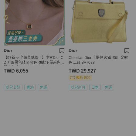
Dior
Dior
【97新 ✨ 全網最低價！】中古Dior C
Christian Dior 手提包 皮革 兩用 金銀
D 方形黑色琺瑯 金色項鍊(下單前先詢
色 正品 BA7088
問庫存❗️❗️）
TWD 6,055
TWD 29,927
現折 800
狀況良好
香港
免運
狀況尚可
日本
免運