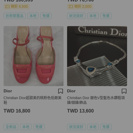
現折 4,500
現折 2,000
近新閒置品
本地
免運
狀況良好
本地
免運
Dior
Dior
Christian Dior超甜美的桃粉色低跟美
Christian Dior 銀色V型藍色水鑽粗項
鞋
鍊/頸鍊/飾品
TWD 16,800
TWD 13,600
全新品
本地
免運
狀況良好
本地
免運