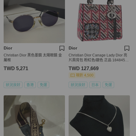
Dior
Dior
Christian Dior 黑色墨鏡 太陽眼鏡 金
Christian Dior Canage Lady Dior 亮
屬框
片肩背包 粉紅色/銀色 正品 184845S
M
TWD 5,271
TWD 127,669
現折 4,500
狀況良好
香港
免運
狀況良好
日本
免運