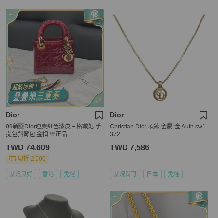
Dior
Dior
99新🆕Dior迪奧紅色漆皮三格戴妃 手
Christian Dior 項鍊 金屬 金 Auth sw1
提包斜背包 金扣 💛正品
372
TWD 74,609
TWD 7,586
現折 2,000
狀況良好
香港
免運
狀況尚可
日本
免運