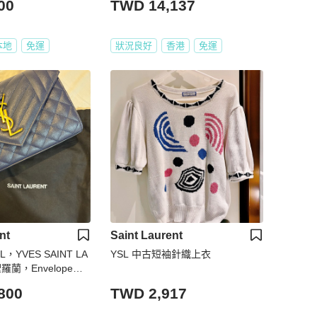
00
TWD 14,137
毛 刺繡 保暖 圍巾/
正品🌳二手樹屋🌳
本地
免運
狀況良好
香港
免運
nt
Saint Laurent
YVES SAINT LA
YSL 中古短袖針織上衣
羅蘭，Envelope肩
皮，NT55,800
800
TWD 2,917