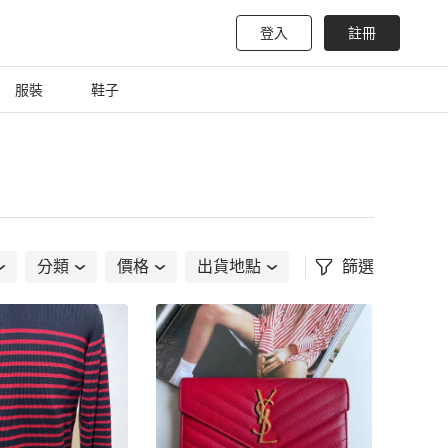
登入
註冊
服裝
鞋子
分類
價格
出貨地點
篩選