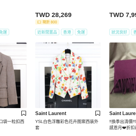
TWD 28,269
TWD 7,9
現折 800
免運
近新閒置品
香港
免運
狀況良好
Saint Laurent
Saint Laure
四口袋一粒扣西
YSL白色浮雕彩色花卉图案西装外
‼️換季出清價‼
套
感恩月❤️折扣最
成新】㊣✨YSL