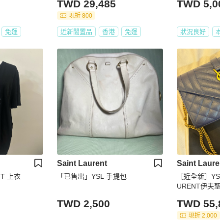
TWD 29,485
TWD 5,0
聖羅蘭 酒紅 羊
二手精品/保證
現折 800
免運
近新閒置品
香港
免運
狀況良好
Saint Laurent
Saint Laure
二手SAINT LAURENT 上衣
「已售出」YSL 手提包
［近全新］YSL，
URENT伊夫聖
背包，藍色，牛
TWD 2,500
TWD 55,
現折 2,000