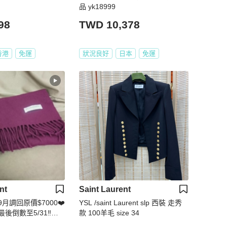
品 yk18999
98
TWD 10,378
香港
免運
狀況良好
日本
免運
nt
Saint Laurent
️9月調回原價$7000❤️
YSL /saint Laurent slp 西裝 走秀
後倒數至5/31‼️【8
款 100羊毛 size 34
✨SAINT LAURENT