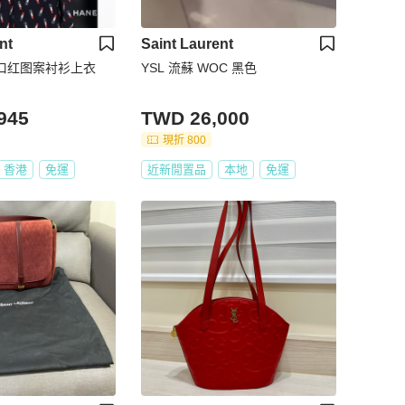
nt
Saint Laurent
丝口红图案衬衫上衣
YSL 流蘇 WOC 黑色
945
TWD 26,000
現折 800
香港
免運
近新閒置品
本地
免運