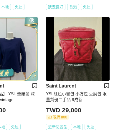
本地
免運
狀況良好
香港
免運
nt
Saint Laurent
】 YSL 聖羅蘭 深
YSL紅色小書包 小方包 豆腐包 限
ntage
量質優二手品 9成新
00
TWD 29,000
現折 800
本地
免運
近新閒置品
本地
免運