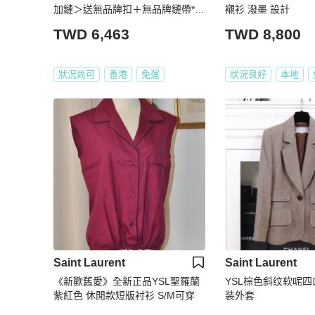
加鏈＞送無品牌扣＋無品牌鏈帶*
襯衫 潑墨 設計
斜背包
TWD 6,463
TWD 8,800
狀況尚可
香港
免運
狀況良好
本地
Saint Laurent
Saint Laurent
《新歡舊愛》全新正品YSL聖羅蘭
YSL棕色斜纹软呢
紫紅色 休閒款短版衬衫 S/M可穿
装外套