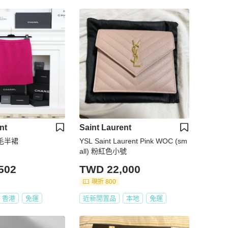
nt
Saint Laurent
毛半裙
YSL Saint Laurent Pink WOC (sm
all) 粉紅色小號
502
TWD 22,000
現折 800
香港
免運
近新閒置品
本地
免運