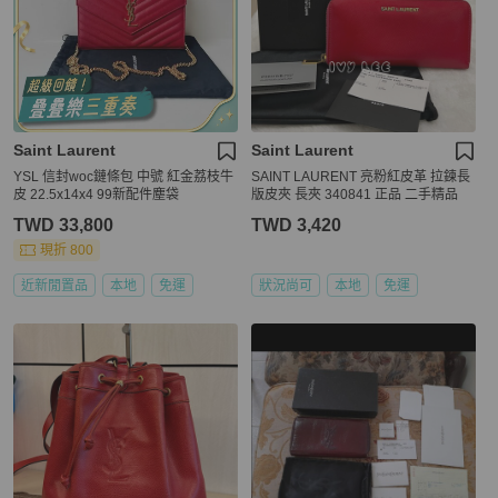
Saint Laurent
Saint Laurent
YSL 信封woc鏈條包 中號 紅金荔枝牛
SAINT LAURENT 亮粉紅皮革 拉鍊長
皮 22.5x14x4 99新配件塵袋
版皮夾 長夾 340841 正品 二手精品
TWD 33,800
TWD 3,420
現折 800
近新閒置品
本地
免運
狀況尚可
本地
免運