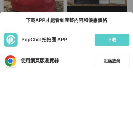
Saint Laurent
Saint Laurent
下載APP才能看到完整內容和優惠價格
減減減 YSL 中古包 肩背包 斜背包 lv
Yves Saint Laurent 正版絕版 盒單防
塵袋購買證明齊全 油蠟皮包身 實用卡
層多 有使用痕跡 長夾 請看商品敘述
TWD 5,760
TWD 3,866
PopChill 拍拍圈 APP
下載
狀況尚可
香港
免運
狀況尚可
本地
免運
使用網頁版瀏覽器
忍痛放棄
篩選
重設
品牌
分類
Saint Laurent
Saint Laurent