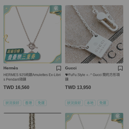
Hermès
Gucci
HERMES 925純銀Amulettes Ex-Libri
💝FuFu.Style ⟡.·* Gucci 簡約方形項
s Pendant項鍊
鍊
TWD 16,560
TWD 13,950
狀況良好
香港
免運
狀況良好
本地
免運