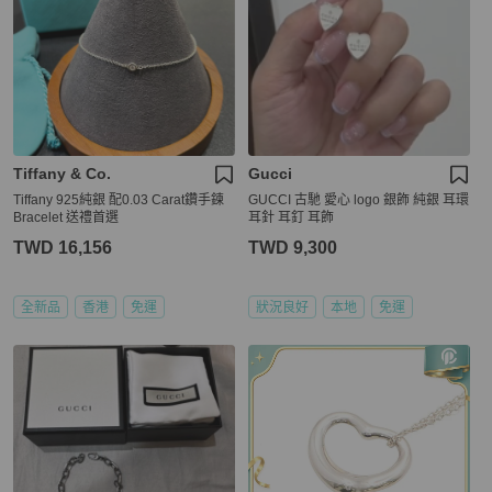
Tiffany & Co.
Gucci
Tiffany 925純銀 配0.03 Carat鑽手鍊
GUCCI 古馳 愛心 logo 銀飾 純銀 耳環
Bracelet 送禮首選
耳針 耳釘 耳飾
TWD 16,156
TWD 9,300
全新品
香港
免運
狀況良好
本地
免運