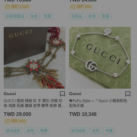
現折 2,000
現折 800
近新閒置品
本地
免運
全新品
本地
免運
Gucci
Gucci
GUCCI 黃銅 辣椒 紅 半 寶石 流蘇 珍
💝FuFu.Style ⟡.·* Gucci 小雛菊粉色
珠 項鍊 長鍊 腰鍊 皮帶 腰帶 掛飾 擺件
配珠手鍊
多用途
TWD 29,000
TWD 10,346
現折 800
狀況良好
本地
免運
狀況良好
本地
免運