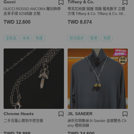
Gucci
Tiffany & Co.
GUCCI ROSSO ANCORA 雕刻飾牌
蒂芙尼純銀 頸鏈 項鏈 羅馬數字 立體
皮革手環 925純銀 古馳
方塊 Tiffany & Co. Tiffany & Co. Atlas
cube pendant necklace in sterling sil
TWD 12,600
TWD 8,074
ver純銀項鍊 925
全新品
本地
免運
狀況良好
香港
免運
Chrome Hearts
JIL SANDER
二手克羅心寶劍中號含鏈
🎁折扣倒數🎁Jil Sander 金銀雙色 Ch
erry 櫻桃項鍊
TWD 78,888
TWD 24,600