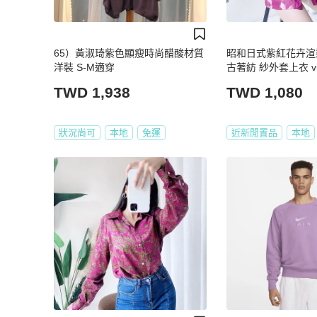
65）黃淑琦紫色顯瘦時尚醋酸材質
昭和日式紫紅花卉渲
洋裝 S-M適穿
古著紡 紗外套上衣 vin
TWD 1,938
TWD 1,080
狀況尚可
本地
免運
近新閒置品
本地