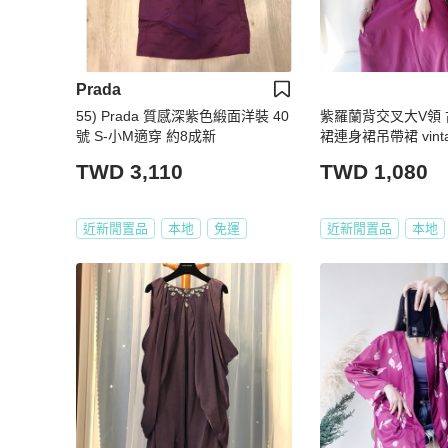
Prada
55) Prada 質感深紫色緞面洋裝 40
紫羅蘭背交叉大V領
號 S-小M適穿 約8成新
裙連身裙吊帶裙 vintag
TWD 3,110
TWD 1,080
近新閒置品
本地
免運
近新閒置品
本地