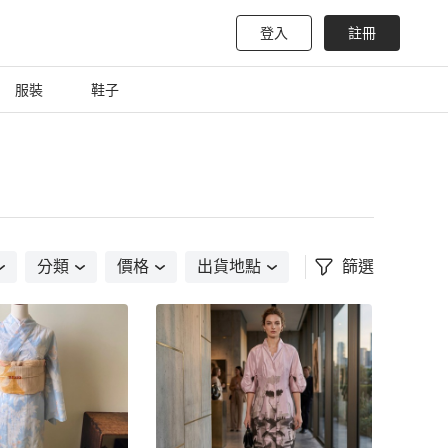
登入
註冊
服裝
鞋子
分類
價格
出貨地點
篩選