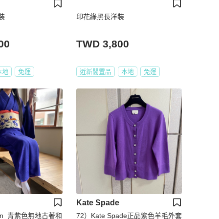
裝
印花綠黑長洋裝
00
TWD 3,800
本地
免運
近新閒置品
本地
免運
Kate Spade
tion_青紫色無地古著和
72）Kate Spade正品紫色羊毛外套