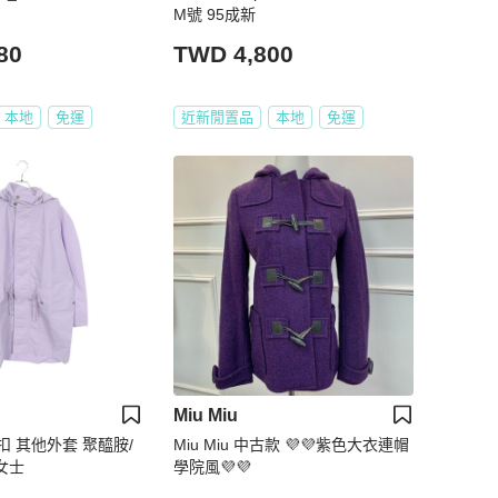
M號 95成新
80
TWD 4,800
本地
免運
近新閒置品
本地
免運
Miu Miu
 其他外套 聚醯胺/
Miu Miu 中古款 💜💜紫色大衣連帽
女士
學院風💜💜