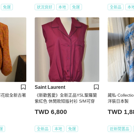
免運
狀況良好
本地
免運
全新品
本
Saint Laurent
_唐草花紋全新古著
《新歡舊愛》全新正品YSL聖羅蘭
藏私·Collec
紫紅色 休閒款短版衬衫 S/M可穿
洋裝日本製
TWD 6,800
TWD 1,8
運
全新品
本地
免運
近新閒置品