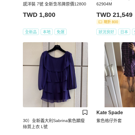
感洋裝 7號 全新含吊牌原價12800
62904M
TWD 1,800
TWD 21,549
現折 800
全新品
本地
免運
狀況良好
日本
Kate Spade
30）全新義大利Sabrina紫色顯瘦
紫色格仔外套
絲質上衣 L號