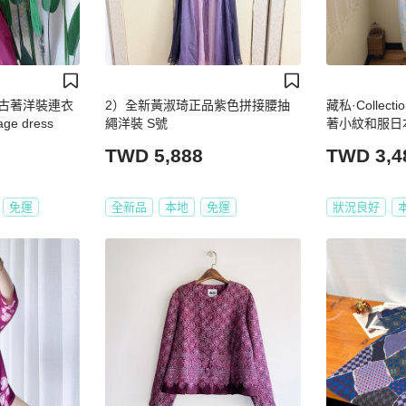
 古著洋裝連衣
2）全新黃淑琦正品紫色拼接腰抽
藏私·Collec
e dress
繩洋裝 S號
著小紋和服日
TWD 5,888
TWD 3,4
免運
全新品
本地
免運
狀況良好