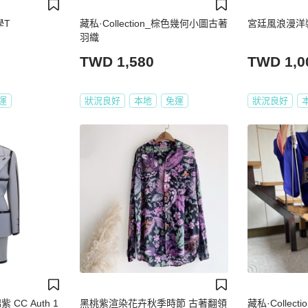
學T
藏私·Collection_棕色幾何小圖古著
宮廷風浪漫洋
羽織
TWD 1,580
TWD 1,0
運
狀況良好
本地
免運
狀況良好
 CC Auth 1
黑桃紫渲染花卉秋季時節 古著翻領
藏私·Collec