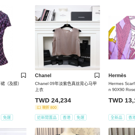
Chanel
Hermès
色格仔裙（及膝）
Chanel 09年淡紫色真丝背心马甲
Hermes Scarf
上衣
n 90X90 Rose/
lk & Scarf
TWD 24,234
TWD 13,
現折 800
免運
近新閒置品
香港
免運
全新品
香