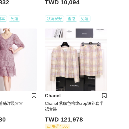
832
TWD 10,094
日本
免運
狀況良好
香港
免運
Chanel
蕾絲洋裝👗👗
Chanel 紫咖色格纹crop短外套半
裙套装
80
TWD 121,978
現折 4,500