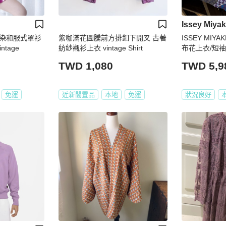
Issey Miya
染和服式罩衫
紫咖滿花圖騰前方排釦下開叉 古著
ISSEY MIY
tage
紡紗襯衫上衣 vintage Shirt
布花上衣/短袖
TWD 1,080
TWD 5,9
免運
近新閒置品
本地
免運
狀況良好