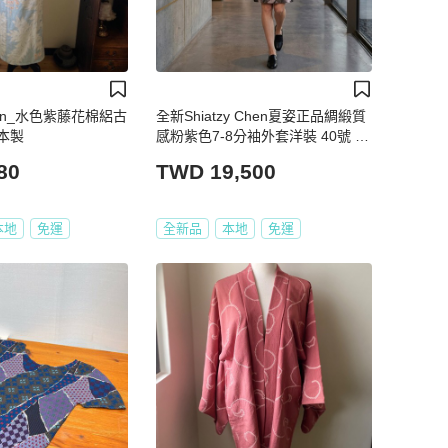
tion_水色紫藤花棉絽古
全新Shiatzy Chen夏姿正品綢緞質
本製
感粉紫色7-8分袖外套洋裝 40號 原
價39800
80
TWD 19,500
本地
免運
全新品
本地
免運