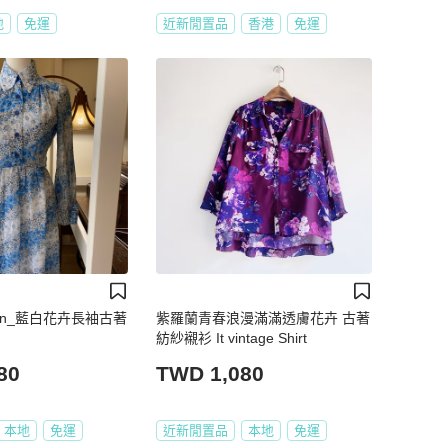
地
免運
近新閒置品
香港
免運
tion_藍白花卉長袖古著
紫羅蘭青春浪漫滿滿透膚花卉 古著
紡紗襯衫 It vintage Shirt
80
TWD 1,080
本地
免運
近新閒置品
本地
免運