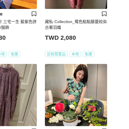
ke
AKE 三宅一生 藍紫色拼
藏私·Collection_莓色點點藤蔓絞染
/服飾
古著羽織
80
TWD 2,080
本地
免運
近新閒置品
本地
免運