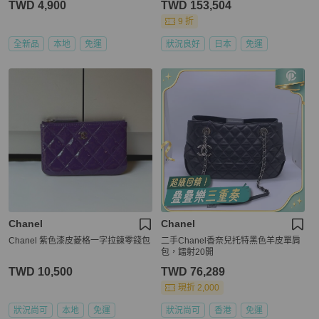
TWD 4,900
TWD 153,504
9 折
全新品
本地
免運
狀況良好
日本
免運
Chanel
Chanel
Chanel 紫色漆皮菱格一字拉鍊零錢包
二手Chanel香奈兒托特黑色羊皮單肩
包，鐳射20開
TWD 10,500
TWD 76,289
現折 2,000
狀況尚可
本地
免運
狀況尚可
香港
免運