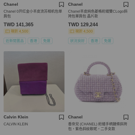
Chanel
Chanel
Chanel 0开红金小羊皮流苏相机包单
Chanel羊皮純色菱格絎縫雙CLogo斜
肩包
挎包單肩包 晶片款
TWD 141,365
TWD 129,244
現折 4,500
現折 4,500
近新閒置品
香港
免運
狀況良好
香港
免運
Calvin Klein
Chanel
CALVIN KLEIN
香奈兒 (CHANEL) 絎縫手柄鏈條斜挎
包，紫色斜紋軟呢，二手女款