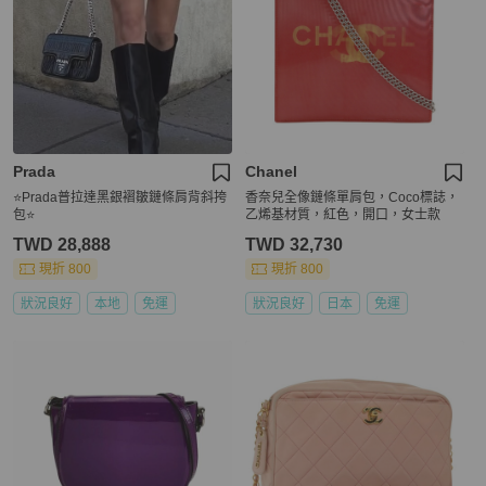
Prada
Chanel
⭐️Prada普拉達黑銀褶皺鏈條肩背斜挎
香奈兒全像鏈條單肩包，Coco標誌，
包⭐️
乙烯基材質，紅色，開口，女士款
TWD 28,888
TWD 32,730
現折 800
現折 800
狀況良好
本地
免運
狀況良好
日本
免運