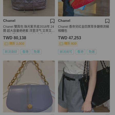
Chanel
Chanel
Chanel 雙肩包 珠光紫羊皮2018年 24
Chanel 香奈兒紅金四葉草多鏈條流蘇
開 超大容量绝绝紫 洋里洋气 又乖又美
相機包
翻开内里像一片山茶花宇宙星夜 实物
TWD 80,138
TWD 47,253
阳光下细闪超美有塵袋 無卡無盒子尺
寸27*29
現折 2,000
現折 800
狀況良好
香港
免運
狀況尚可
香港
免運