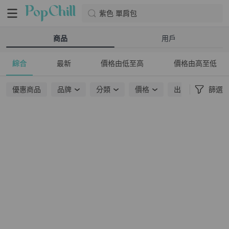
紫色 單肩包
商品
用戶
綜合
最新
價格由低至高
價格由高至低
優惠商品
品牌
分類
價格
出貨地點
篩選