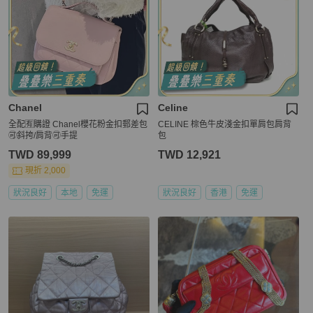
Chanel
Celine
全配🈶購證 Chanel櫻花粉金扣郵差包
CELINE 棕色牛皮淺金扣單肩包肩背
🉑斜挎/肩背🉑手提
包
TWD 89,999
TWD 12,921
現折 2,000
狀況良好
本地
免運
狀況良好
香港
免運