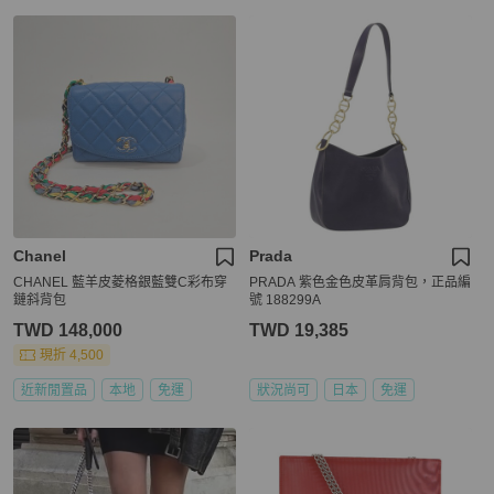
Chanel
Prada
CHANEL 藍羊皮菱格銀藍雙C彩布穿
PRADA 紫色金色皮革肩背包，正品編
鏈斜背包
號 188299A
TWD 148,000
TWD 19,385
現折 4,500
近新閒置品
本地
免運
狀況尚可
日本
免運