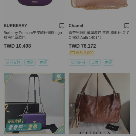
BURBERRY
Chanel
Burberry Prorsum牛皮純色銘牌logo
香奈兒鏈絎縫單肩包 羊皮 粉紅色 金 C
斜挎包單肩包
C 標誌 Auth 140142
TWD 10,498
TWD 78,172
現折 2,000
狀況良好
香港
免運
狀況尚可
日本
免運