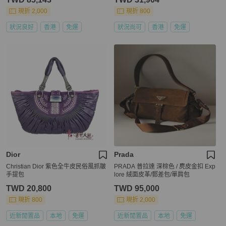
現折 2,000
現折 800
狀況良好
香港
免運
狀況尚可
香港
免運
Dior
Prada
Christian Dior 紫色全牛皮民俗風抓皺
PRADA 普拉達 深棕色 / 麂皮金扣 Exp
手提包
lore 絨面皮革/郵差包/單肩包
TWD 20,800
TWD 95,000
現折 800
現折 2,000
近新閒置品
本地
免運
近新閒置品
本地
免運