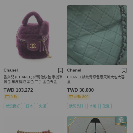
Chanel
Chanel
香奈兒 (CHANEL) 絎縫化妝包 手提單
CHANEL格紋青綠色春天風大包大容
肩包 羊皮剪絨 紫色 二手 金色五金
量
TWD 103,272
TWD 30,000
9 折
現折 800
狀況良好
日本
免運
狀況良好
本地
免運