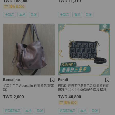
TWD 188,000
TWD 11,310
現折 8,000
全新品
本地
免運
全新品
香港
免運
Borsalino
Fendi
💕二手包包💕borsalini斜/肩背包(非常
FENDI 經典老花深藍色金扣 肩背斜背
新）
麻將包 19*12*3 99新配件塵袋 購證
TWD 2,000
TWD 46,800
現折 800
近新閒置品
本地
免運
近新閒置品
本地
免運