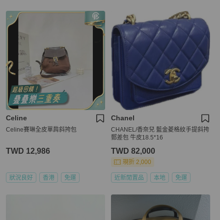
Celine
Chanel
Celine賽琳全皮單肩斜挎包
CHANEL/香奈兒 藍金菱格紋手提斜挎
郵差包 牛皮18.5*16
TWD 12,986
TWD 82,000
現折 2,000
狀況良好
香港
免運
近新閒置品
本地
免運