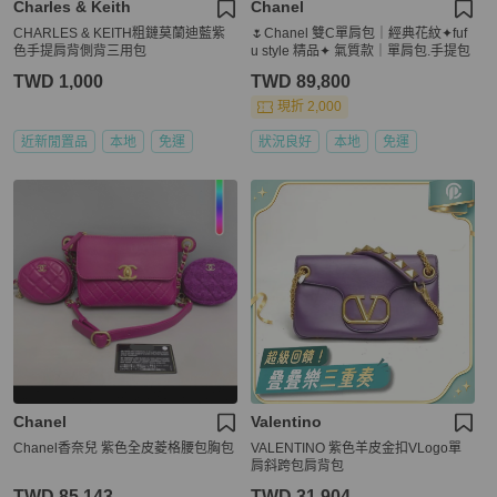
Charles & Keith
Chanel
CHARLES & KEITH粗鏈莫蘭迪藍紫
🌷Chanel 雙C單肩包｜經典花紋✦fuf
色手提肩背側背三用包
u style 精品✦ 氣質款｜單肩包.手提包
TWD 1,000
TWD 89,800
現折 2,000
近新閒置品
本地
免運
狀況良好
本地
免運
Chanel
Valentino
Chanel香奈兒 紫色全皮菱格腰包胸包
VALENTINO 紫色羊皮金扣VLogo單
肩斜跨包肩背包
TWD 85,143
TWD 31,904