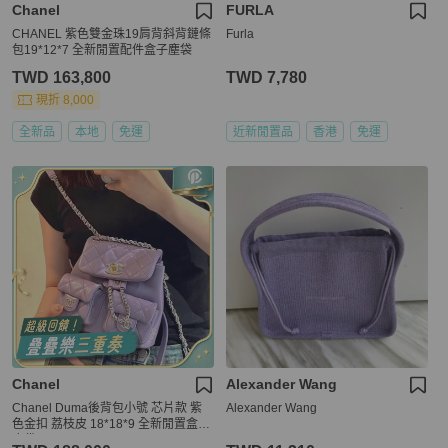
Chanel
FURLA
CHANEL 紫色雙金珠19肩背斜背鏈條
Furla
包19*12*7 全新閒置配件盒子塵袋
TWD 163,800
TWD 7,780
現折 8,000
全新品
本地
免運
近新閒置品
香港
免運
Chanel
Alexander Wang
Chanel Duma後背包小號 芯片款 紫
Alexander Wang
色金扣 荔枝皮 18*18*9 全新閒置盒子
塵袋