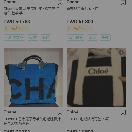
Chanel
Chanel
Chanel香奈兒 羊羔毛四宮格挎包 焦
香奈兒黑銀毛腋下包
糖色 軟乎乎～
TWD 50,763
TWD 51,800
現折 2,000
現折 2,000
近新閒置品
香港
免運
狀況良好
本地
免運
Chanel
Chloé
CHANEL香奈兒字母羊羔毛絨鏈條托
CHLOÉ 毛絨絨托特包（黑）
特包大號 藍黑色
TWD 72,702
TWD 13,500