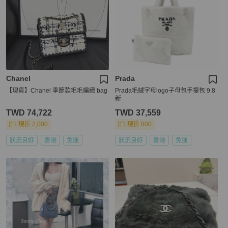
Chanel
Prada
【現貨】Chanel 季節款毛毛編織 bag
Prada毛絨字母logo子母包手提包 9.8
新
TWD 74,722
TWD 37,559
現折 2,000
現折 800
狀況良好
香港
免運
狀況良好
香港
免運