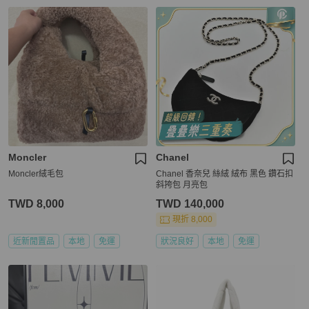
Moncler
Chanel
Moncler絨毛包
Chanel 香奈兒 絲絨 絨布 黑色 鑽石扣
斜挎包 月亮包
TWD 8,000
TWD 140,000
現折 8,000
近新閒置品
本地
免運
狀況良好
本地
免運