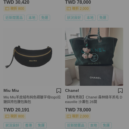
TWD 30,420
TWD 78,000
現折 800
現折 2,000
近新閒置品
本地
免運
狀況良好
本地
免運
Miu Miu
Chanel
Miu Miu羊皮絨布純色褶皺字母logo拉
【稀有秀款】Chanel 森林綠羊羔毛 D
鏈斜挎包腰包胸包
eauville 沙灘包 26開
TWD 20,191
TWD 78,000
現折 800
現折 2,000
狀況良好
香港
免運
近新閒置品
本地
免運