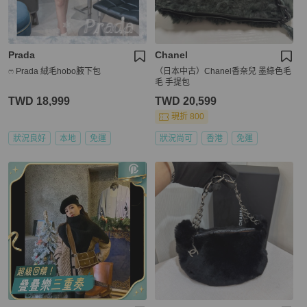
Prada
Chanel
ෆ Prada 絨毛hobo腋下包
（日本中古）Chanel香奈兒 墨綠色毛
毛 手提包
TWD 18,999
TWD 20,599
現折 800
狀況良好
本地
免運
狀況尚可
香港
免運