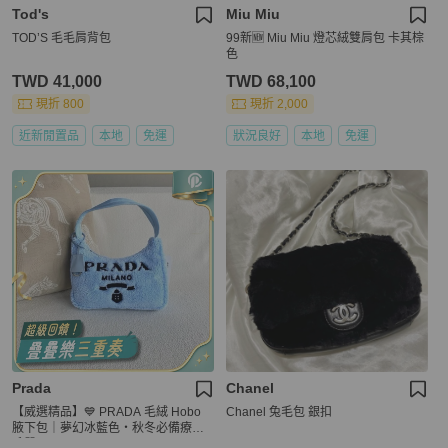
Tod's
Miu Miu
TOD’S 毛毛肩背包
99新🆕 Miu Miu 燈芯絨雙肩包 卡其棕
色
TWD 41,000
TWD 68,100
現折 800
現折 2,000
近新閒置品
本地
免運
狀況良好
本地
免運
Prada
Chanel
【威選精品】💙 PRADA 毛絨 Hobo
Chanel 兔毛包 銀扣
腋下包｜夢幻冰藍色・秋冬必備療癒
系單品