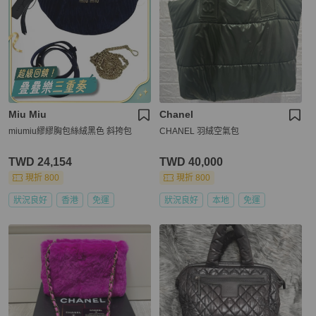
Miu Miu
Chanel
miumiu繆繆胸包絲絨黑色 斜挎包
CHANEL 羽絨空氣包
TWD 24,154
TWD 40,000
現折 800
現折 800
狀況良好
香港
免運
狀況良好
本地
免運