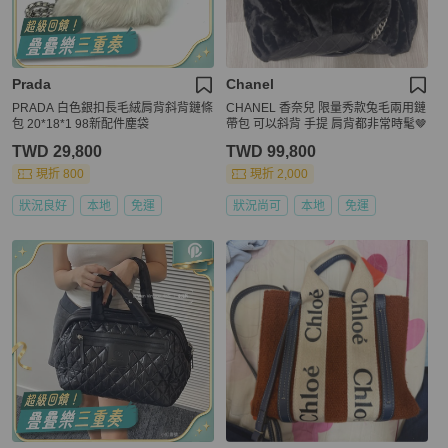
Prada
Chanel
️PRADA 白色銀扣長毛絨肩背斜背鏈條
CHANEL 香奈兒 限量秀款兔毛兩用鏈
包 20*18*1 98新配件塵袋
帶包 可以斜背 手提 肩背都非常時髦🤎
TWD 29,800
TWD 99,800
現折 800
現折 2,000
狀況良好
本地
免運
狀況尚可
本地
免運