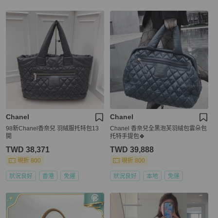
Chanel
Chanel
98新Chanel香奈兒 羽絨服托特包13
Chanel 香奈兒全黑泡芙羽絨包雲朵包
開
托特手提包🍀
TWD 38,371
TWD 39,888
現折 800
現折 800
狀況良好
香港
免運
狀況良好
本地
免運