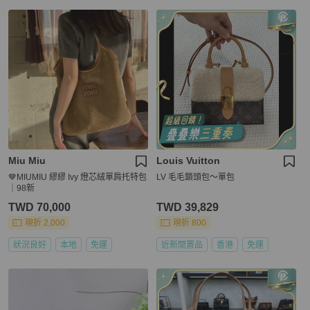
Miu Miu
Louis Vuitton
🤎MIUMIU 繆繆 Ivy 燈芯絨單肩托特包
LV 毛毛鎖頭包～單包
｜98新
TWD 70,000
TWD 39,829
現折 2,000
現折 800
狀況良好
本地
免運
近新閒置品
香港
免運