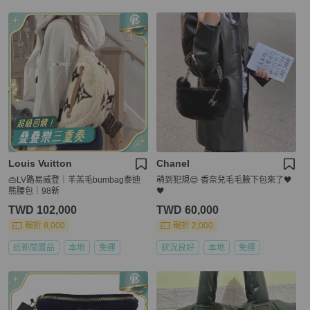
Louis Vuitton
Chanel
👜LV路易威登｜羊羔毛bumbag泰迪
萌到犯規😍 香奈兒毛毛腋下包來了🖤
熊腰包｜98新
🖤
TWD 102,000
TWD 60,000
現折 8,000
現折 2,000
近新閒置品
本地
免運
狀況良好
本地
免運