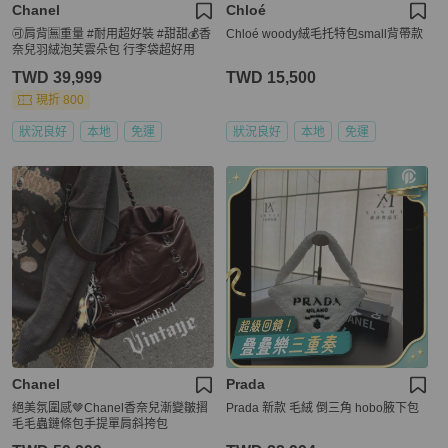
Chanel
Chloé
🉑肩背🈚️重量 #耐用超好裝 #甜甜💰香
Chloé woody絨毛托特包small背帶款
奈兒羽絨泡芙雲朵包 行李袋超好用
TWD 39,999
TWD 15,500
現折 800
狀況良好
本地
免運
狀況良好
本地
免運
Chanel
Prada
絕美氛圍感🤎Chanel香奈兒漸變皺摺
Prada 新款 毛絨 倒三角 hobo腋下包
毛毛蟲鏈條包手提單肩斜挎包