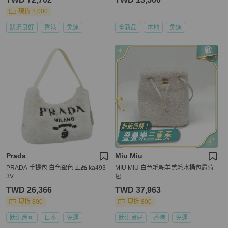
現折 2,000
狀況良好
香港
免運
全新品
本地
免運
Prada
Miu Miu
PRADA 手提包 白色銀色 正品 ka493
MIU MIU 白色毛呢羊羔毛水桶包肩背
3V
包
TWD 26,366
TWD 37,963
現折 800
現折 800
狀況尚可
日本
免運
狀況良好
香港
免運