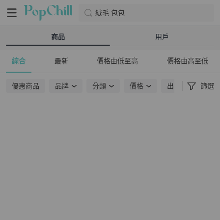
絨毛 包包
商品
用戶
綜合
最新
價格由低至高
價格由高至低
優惠商品
品牌
分類
價格
出貨地點
篩選