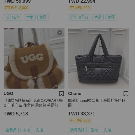
TWD 59,999
TWD 22,994
現折 2,000
現折 800
狀況良好
本地
免運
近新閒置品
香港
免運
UGG
Chanel
《仙闆名牌精品》澳洲 OZWEAR UG
95新Chanel香奈兒 羽絨服托特包13
G 羊毛 羊皮 後背包 肩背包 手提包
開
TWD 5,718
TWD 38,371
現折 800
全新品
本地
免運
狀況良好
香港
免運