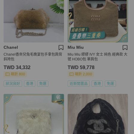
Chanel
Miu Miu
Chanel香奈兒兔毛晚宴包手拿包肩背
Miu Miu 繆繆 IVY 女士 純色 經典款 大
斜挎包
號 HOBO包 單肩包
TWD 34,332
TWD 59,778
現折 800
現折 2,000
狀況良好
香港
免運
近新閒置品
香港
免運