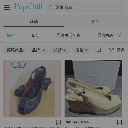
絲絨 低跟
商品
用戶
綜合
最新
價格由低至高
價格由高至低
優惠商品
品牌
分類
價格
出貨地點
篩選
Jimmy Choo