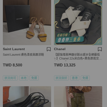
Saint Laurent
Chanel
Saint Laurent 膚色漆皮高跟涼鞋
【超強增高神器🤣踩💩感💯全網最低
✨】Chanel 22s米白色+黑色厚底交叉
拖鞋 37碼
TWD 8,500
TWD 13,325
狀況尚可
本地
免運
狀況良好
香港
免運