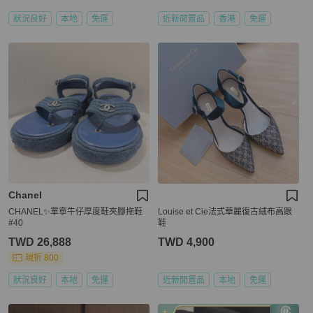
狀況良好
本地
免運
近新閒置品
香港
免運
Chanel
CHANEL✨單寧牛仔厚度鞋夾腳拖鞋
Louise et Cie法式華麗復古絨布高跟
#40
鞋
TWD 26,888
TWD 4,900
現折 800
狀況良好
本地
免運
近新閒置品
本地
免運