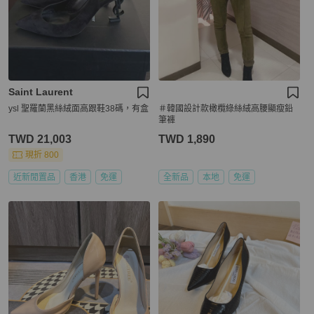
Saint Laurent
ysl 聖羅蘭黑絲絨面高跟鞋38碼，有盒
＃韓國設計款橄欖綠絲絨高腰顯瘦鉛
筆褲
TWD 21,003
TWD 1,890
現折 800
近新閒置品
香港
免運
全新品
本地
免運