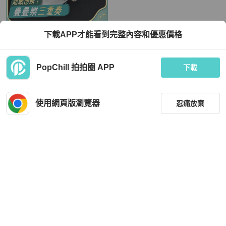
Miu Miu
Jimmy Choo
下載APP才能看到完整內容和優惠價格
MIU MIU繆繆 後綁帶套腳 象牙色 矮跟
Jimmy Choo Black Raffia with Raffia
珍珠鎖鏈 36.5碼
Embroidered Glitter Wedge Size 39
TWD 23,826
TWD 10,183
PopChill 拍拍圈 APP
下載
現折 800
狀況良好
香港
免運
狀況良好
香港
免運
使用網頁版瀏覽器
忍痛放棄
篩選
重設
品牌
分類
Celine
Jimmy Choo