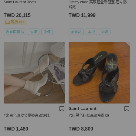
Saint Laurent Boots
Jimmy choo 高跟鞋全新閒置-已貼防
滑底
TWD 20,115
TWD 11,999
現折 800
近新閒置品
香港
免運
全新品
本地
免運
Saint Laurent
#米白色漆皮金屬邊高跟短靴
YSL黑色紐結高跟拖鞋39
TWD 1,480
TWD 8,800