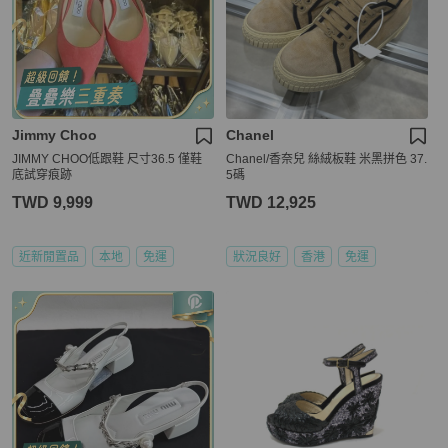
Jimmy Choo
Chanel
JIMMY CHOO低跟鞋 尺寸36.5 僅鞋
Chanel/香奈兒 絲絨板鞋 米黑拼色 37.
底試穿痕跡
5碼
TWD 9,999
TWD 12,925
近新閒置品
本地
免運
狀況良好
香港
免運