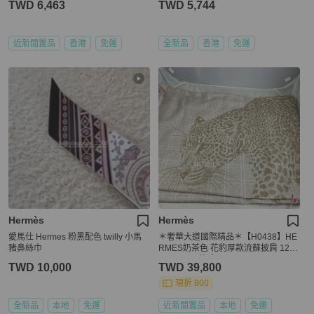
TWD 6,463
TWD 5,744
近新閒置品
香港
免運
全新品
香港
免運
Hermès
Hermès
愛馬仕 Hermes 粉黑配色 twilly 小馬
＊奢華大道國際精品＊【H0438】HE
豬鼻絲巾
RMES奶茶色 花豹厚款流蘇披肩 120*
120 100%羊毛
TWD 10,000
TWD 39,800
現折 800
全新品
本地
免運
近新閒置品
本地
免運