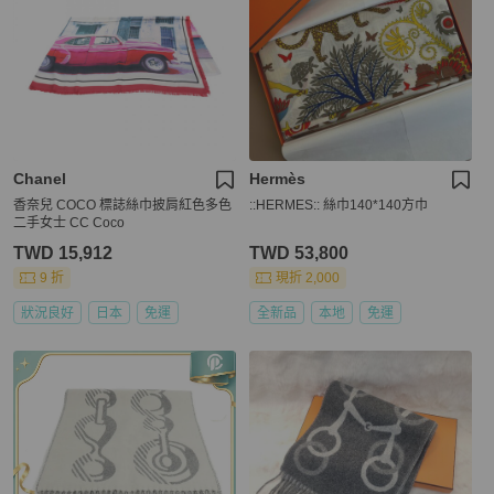
Chanel
Hermès
香奈兒 COCO 標誌絲巾披肩紅色多色
::HERMES:: 絲巾140*140方巾
二手女士 CC Coco
TWD 15,912
TWD 53,800
9 折
現折 2,000
狀況良好
日本
免運
全新品
本地
免運