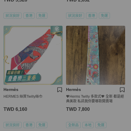
狀況良好
香港
免運
狀況良好
香港
免運
Hermès
Hermès
HERMES 絲質Twilly絲巾
💖Herms Twilly 多款式💖 全新 都是經
典美款 私訊我你要哪款開賣場
TWD 6,160
TWD 7,800
狀況良好
香港
免運
全新品
本地
免運