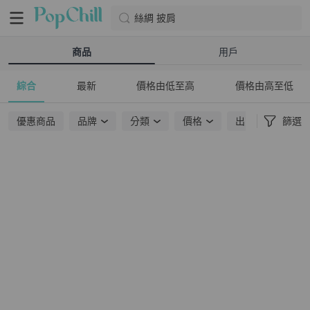
絲綢 披肩
商品
用戶
綜合
最新
價格由低至高
價格由高至低
優惠商品
品牌
分類
價格
出貨地點
篩選