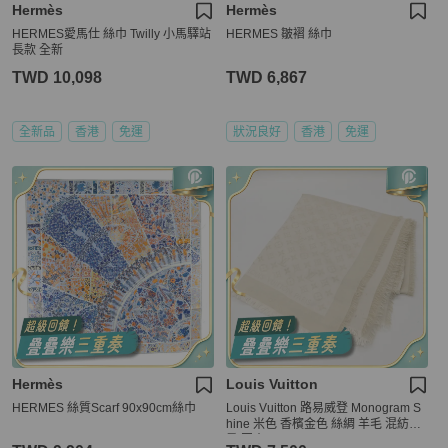
Hermès
Hermès
HERMES愛馬仕 絲巾 Twilly 小馬驛站
HERMES 皺褶 絲巾
長款 全新
TWD 10,098
TWD 6,867
全新品
香港
免運
狀況良好
香港
免運
Hermès
Louis Vuitton
HERMES 絲質Scarf 90x90cm絲巾
Louis Vuitton 路易威登 Monogram S
hine 米色 香檳金色 絲綢 羊毛 混紡披
肩 圍巾