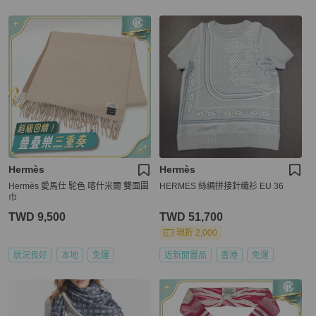
Hermès
Hermès
Hermès 愛馬仕 駝色 喀什米爾 雙面圍
HERMES 絲綢拼接針織衫 EU 36
巾
TWD 9,500
TWD 51,700
現折 2,000
狀況良好
本地
免運
近新閒置品
香港
免運