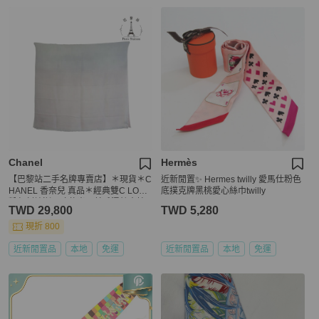
Chanel
Hermès
【巴黎站二手名牌專賣店】＊現貨＊C
近新閒置✨ Hermes twilly 愛馬仕粉色
HANEL 香奈兒 真品＊經典雙C LOGO
底撲克牌黑桃愛心絲巾twilly
粉灰刺繡漸層喀什米爾羊毛混絲大披
TWD 29,800
TWD 5,280
肩 長圍巾
現折 800
近新閒置品
本地
免運
近新閒置品
本地
免運