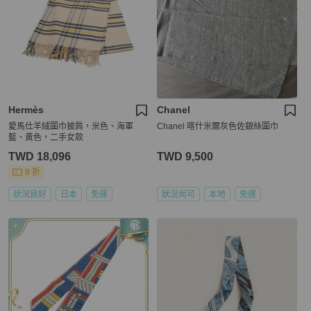
Hermès
Chanel
愛馬仕羊絨圍巾披肩，米色、海軍
Chanel 喀什米爾灰色佐銀絲圍巾
藍、黃色，二手女款
TWD 18,096
TWD 9,500
9 折
狀況良好
日本
免運
狀況尚可
本地
免運