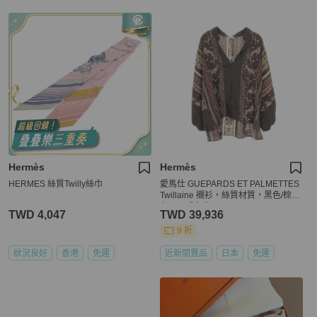
Hermès
Hermès
HERMES 絲質Twilly絲巾
愛馬仕 GUEPARDS ET PALMETTES
Twillaine 襯衫，絲質材質，黑色/棕
色，二手女款 #34
TWD 4,047
TWD 39,936
9 折
狀況良好
香港
免運
近新閒置品
日本
免運