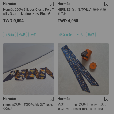
Hermès
Hermès
Hermès 100% Silk Les Cles a Pois T
HERMES 愛馬仕 TWILLY 絲巾 真絲
willy Scarf in Marine, Navy Blue, Gris
紅色系
argent and Multicolour
TWD 9,694
TWD 4,950
全新品
香港
免運
狀況良好
本地
免運
Hermès
Hermès
Hermes愛馬仕 深藍色絲巾採用100%
絕版🍊 Hermes 愛馬仕 Twilly 小絲巾
桑蠶絲
🧣Couvertures et Tenues de Jour 駿
馬的披掛