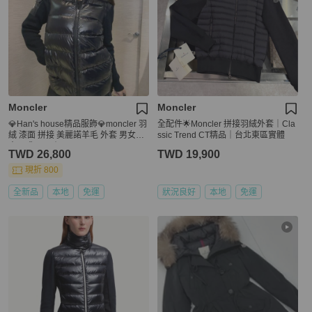
Moncler
Moncler
💎Han's house精品服飾💎moncler 羽
全配件🌟Moncler 拼接羽絨外套｜Cla
絨 漆面 拼接 美麗諾羊毛 外套 男女共
ssic Trend CT精品｜台北東區實體
穿 現貨 S 原價41200
TWD 26,800
TWD 19,900
現折 800
全新品
本地
免運
狀況良好
本地
免運