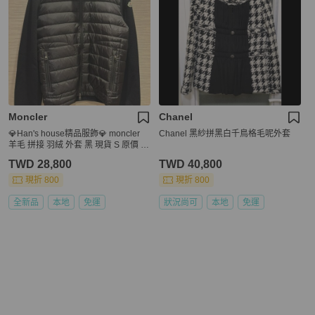
Moncler
Chanel
💎Han's house精品服飾💎 moncler
Chanel 黑紗拼黑白千鳥格毛呢外套
羊毛 拼接 羽絨 外套 黑 現貨 S 原價 3
6500
TWD 28,800
TWD 40,800
現折 800
現折 800
全新品
本地
免運
狀況尚可
本地
免運