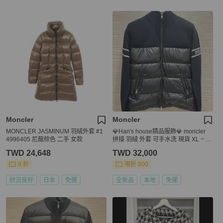
Moncler
Moncler
MONCLER JASMINUM 羽絨外套 #1
💎Han's house精品服飾💎 moncler
4996405 尼龍棕色 二手 女款
拼接 羽絨 外套 可手水洗 現貨 XL ~ X
XXXL 原價 44700
TWD 24,648
TWD 32,000
9 折
現折 800
狀況良好
日本
免運
全新品
本地
免運