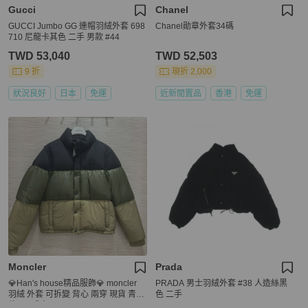
Gucci
Chanel
GUCCI Jumbo GG 連帽羽絨外套 698
Chanel勛章外套34碼
710 尼龍卡其色 二手 男款 #44
TWD 53,040
TWD 52,503
9 折
現折 2,000
狀況良好
日本
免運
近新閒置品
香港
免運
Moncler
Prada
💎Han's house精品服飾💎 moncler
PRADA 男士羽絨外套 #38 人造絲黑
羽絨 外套 可拆變 背心 兩穿 現貨 青年
色 二手
款= 男成人