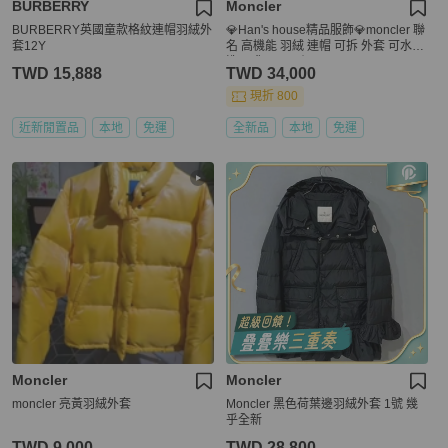
BURBERRY
Moncler
BURBERRY英國童款格紋連帽羽絨外
💎Han's house精品服飾💎moncler 聯
套12Y
名 高機能 羽絨 連帽 可拆 外套 可水手
洗 現貨 1/2 原價63700
TWD 15,888
TWD 34,000
現折 800
近新閒置品
本地
免運
全新品
本地
免運
Moncler
Moncler
moncler 亮黃羽絨外套
Moncler 黑色荷葉邊羽絨外套 ​1號 幾
乎全新
TWD 9,000
TWD 28,800