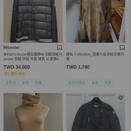
Moncler
💎Han's house精品服飾💎法國頂級 m
藏私·Collection_澄黃片岩浮紋古著羽
oncler 羽絨 拼接 外套 現貨 M 原價46
織
000
TWD 34,000
TWD 1,780
現折 800
全新品
本地
免運
近新閒置品
本地
免運