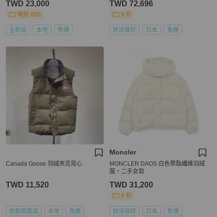
TWD 23,000
TWD 72,696
現折 800
9 折
全新品
本地
免運
狀況良好
日本
免運
Moncler
Canada Goose 羽絨夾克背心
MONCLER DAOS 白色聚酯纖維羽絨
服，二手女款
TWD 11,520
TWD 31,200
9 折
近新閒置品
本地
免運
狀況良好
日本
免運