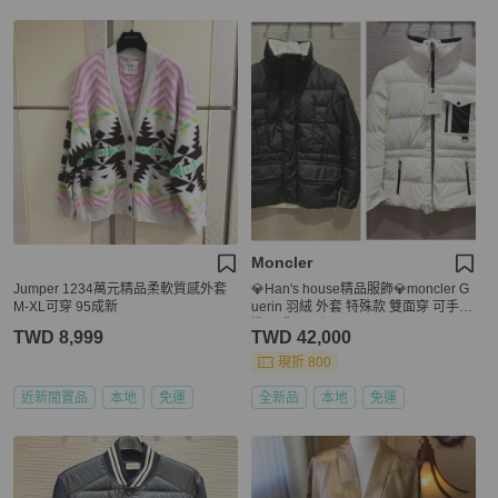
Moncler
Jumper 1234萬元精品柔軟質感外套
💎Han's house精品服飾💎moncler G
M-XL可穿 95成新
uerin 羽絨 外套 特殊款 雙面穿 可手水
洗 現貨 0原價73000
TWD 8,999
TWD 42,000
現折 800
近新閒置品
本地
免運
全新品
本地
免運