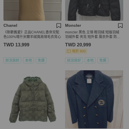
Chanel
Moncler
《新歡舊愛》正品CHANEL香奈兒駝
moncler 黑色 立領 輕羽絨 短版羽絨
色100%喀什米爾羊絨寬高領毛衣背心
羽絨外套 夾克 短外套 風衣外套 防風
外套 飛行外套
TWD 13,999
TWD 20,999
現折 800
狀況良好
本地
免運
狀況良好
本地
免運