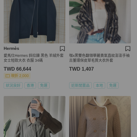
Hermès
愛馬仕Hermes 斜拉鍊 黑色 羊絨外套
咖x黑雙色翻領華麗貴氣直紋澎澎手袖
女士短款大衣 衣服 34碼
古董環保皮草毛質大衣外套
TWD 66,644
TWD 1,407
現折 2,000
狀況良好
香港
免運
近新閒置品
本地
免運