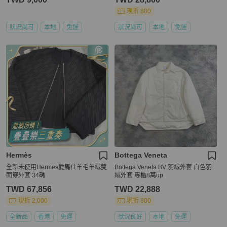
現折 800
狀況尚可
本地
免運
狀況尚可
本地
免運
Hermès
Bottega Veneta
全新未使用Hermes愛馬仕羊毛羊絨雙
Bottega Veneta BV 羽絨外套 白色羽
面穿外套 34碼
絨外套 專櫃8萬up
TWD 67,856
TWD 22,888
現折 2,000
現折 800
全新品
香港
免運
狀況良好
本地
免運