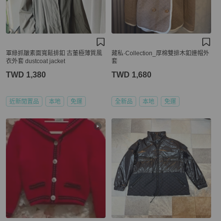
軍綠抓皺素面寬鬆排釦 古董極薄質風
藏私·Collection_厚棉雙排木釦連帽外
衣外套 dustcoat jacket
套
TWD 1,380
TWD 1,680
近新閒置品
本地
免運
全新品
本地
免運