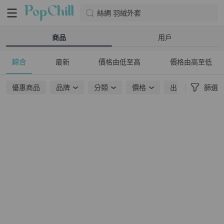
絲綢 羽絨外套
商品
用戶
綜合
最新
價格由低至高
價格由高至低
優惠商品
品牌
分類
價格
出貨地點
篩選