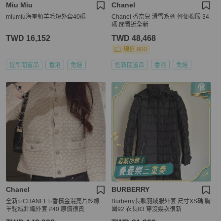
Miu Miu
Chanel
miumiu海軍領羊毛短外套40碼
Chanel 香奈兒 滑雪系列 輕便棉服 34
碼 閒置近全新
TWD 16,152
TWD 48,468
現折 800
近新閒置品
香港
免運
近新閒置品
香港
免運
Chanel
BURBERRY
全新✨CHANEL✨香檳金混亮片紗線
Burberry長款羽絨服外套 尺寸XS碼 胸
羊駝絨針織外套 #40 原價很貴
圍92 衣長83 穿沒幾次很新