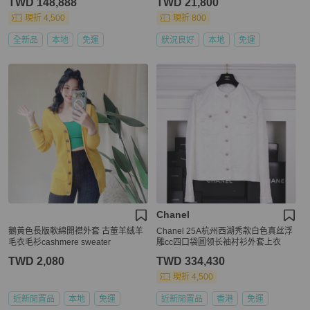
TWD 148,888
TWD 21,800
現折 4,500
現折 800
全新品
本地
免運
狀況良好
本地
免運
Chanel
鵝黃色長版軟綿開襟外套 古董羊絨羊
Chanel 25A杭州西湖秀款白色真丝浮
毛衣毛衫cashmere sweater
雕cc四口袋圆领长袖衬衫外套上衣
TWD 2,080
TWD 334,430
現折 4,500
近新閒置品
本地
免運
近新閒置品
香港
免運