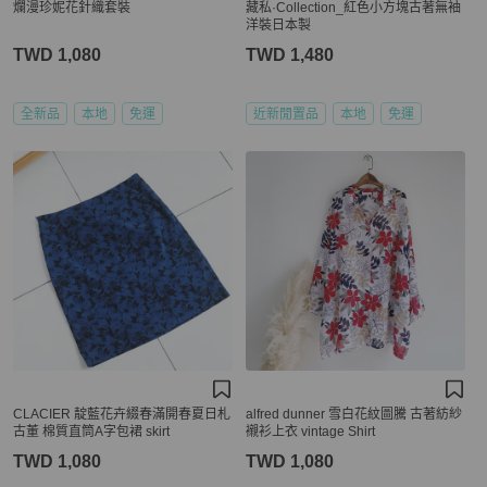
爛漫珍妮花針織套裝
藏私·Collection_紅色小方塊古著無袖
洋裝日本製
TWD 1,080
TWD 1,480
全新品
本地
免運
近新閒置品
本地
免運
CLACIER 靛藍花卉綴春滿開春夏日札
alfred dunner 雪白花紋圖騰 古著紡紗
古董 棉質直筒A字包裙 skirt
襯衫上衣 vintage Shirt
TWD 1,080
TWD 1,080