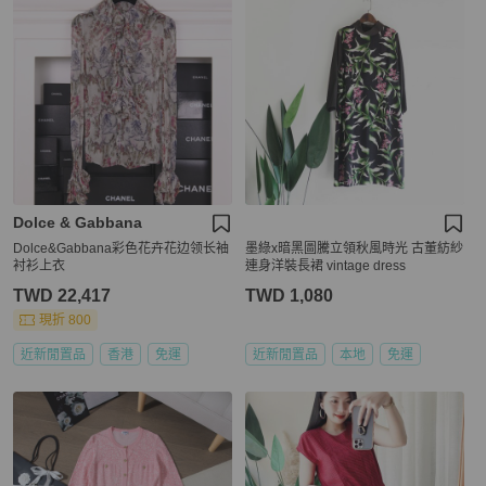
Dolce & Gabbana
Dolce&Gabbana彩色花卉花边领长袖
墨綠x暗黑圖騰立領秋風時光 古董紡紗
衬衫上衣
連身洋裝長裙 vintage dress
TWD 22,417
TWD 1,080
現折 800
近新閒置品
香港
免運
近新閒置品
本地
免運