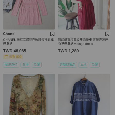
Chanel
CHANEL 粉紅立體花卉收腰長袖針織
豔紅細直橫雙紋烈焰優雅 古著洋裝連
連身裙
衣裙連身裙 vintage dress
TWD 48,065
TWD 1,280
現折 800
狀況良好
香港
免運
近新閒置品
本地
免運