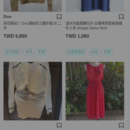
Dior
莉亞精品♡ Dior滿版花立體外套38 二
淺水灰藍圖騰花卉 古著棉質夏威夷襯
手
衫上衣 vintage Aloha Shirt
TWD 6,800
TWD 1,080
狀況良好
本地
免運
近新閒置品
本地
免運