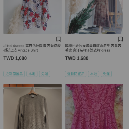
alfred dunner 雪白花紋圖騰 古著紡紗
髒粉色雍容亮絨華貴繪雨流星 古董古
襯衫上衣 vintage Shirt
著連 身洋装裙子連衣裙 dress
TWD 1,080
TWD 1,680
近新閒置品
本地
免運
近新閒置品
本地
免運