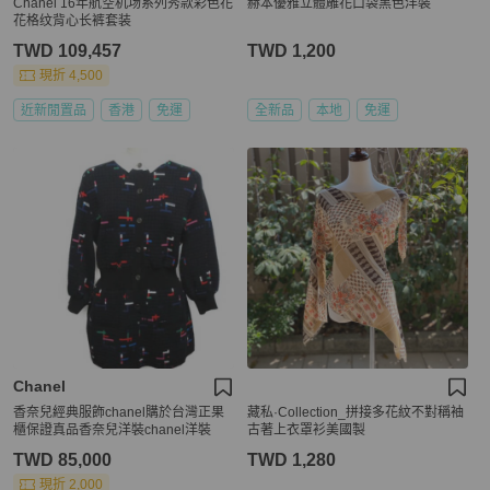
Chanel 16年航空机场系列秀款彩色花
赫本優雅立體雕花口袋黑色洋裝
花格纹背心长裤套装
TWD 109,457
TWD 1,200
現折 4,500
近新閒置品
香港
免運
全新品
本地
免運
Chanel
香奈兒經典服飾chanel購於台灣正果
藏私·Collection_拼接多花紋不對稱袖
櫃保證真品香奈兒洋裝chanel洋裝
古著上衣罩衫美國製
TWD 85,000
TWD 1,280
現折 2,000