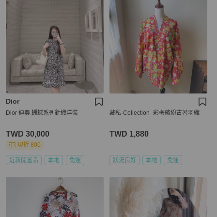
Dior
Dior 迪奧 蝴蝶系列針織洋裝
藏私·Collection_彩梅繽紛古著羽織
TWD 30,000
TWD 1,880
現折 800
近新閒置品
本地
免運
狀況良好
本地
免運