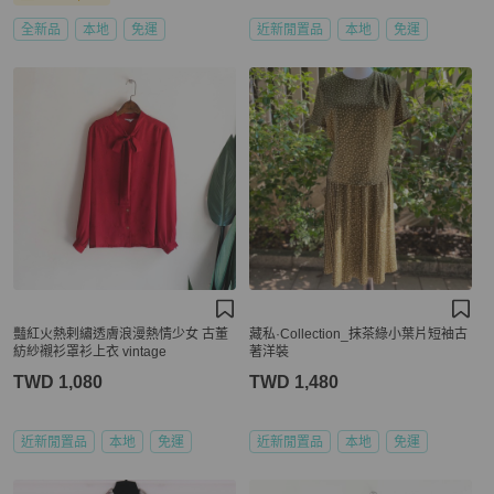
全新品
本地
免運
近新閒置品
本地
免運
豔紅火熱剌繡透膚浪漫熱情少女 古董
藏私·Collection_抹茶綠小葉片短袖古
紡紗襯衫罩衫上衣 vintage
著洋裝
TWD 1,080
TWD 1,480
近新閒置品
本地
免運
近新閒置品
本地
免運