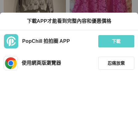
Hermès
Valentino
下載APP才能看到完整內容和優惠價格
Hermes
Valentino蕾絲連衣裙40碼
TWD 32,000
TWD 16,152
PopChill 拍拍圈 APP
下載
現折 800
近新閒置品
本地
免運
狀況良好
香港
免運
使用網頁版瀏覽器
忍痛放棄
篩選
重設
品牌
分類
Chanel