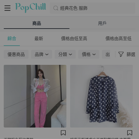
經典花色 服飾
商品
用戶
綜合
最新
價格由低至高
價格由高至低
優惠商品
品牌
分類
價格
出貨地點
篩選