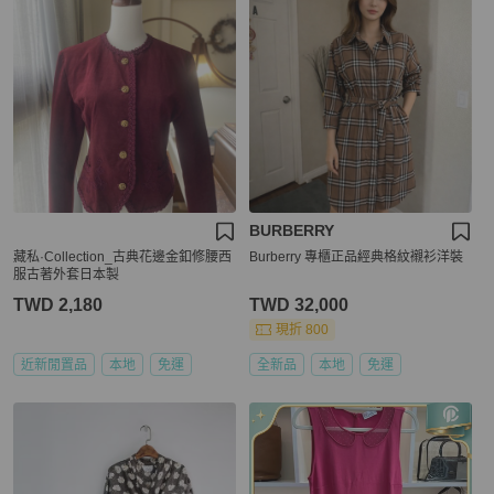
BURBERRY
藏私·Collection_古典花邊金釦修腰西
Burberry 專櫃正品經典格紋襯衫洋裝
服古著外套日本製
TWD 2,180
TWD 32,000
現折 800
近新閒置品
本地
免運
全新品
本地
免運