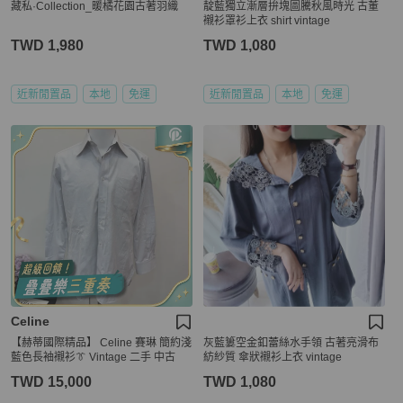
藏私·Collection_暖橘花園古著羽織
靛藍獨立漸層拚塊圖騰秋風時光 古董
襯衫罩衫上衣 shirt vintage
TWD 1,980
TWD 1,080
近新閒置品
本地
免運
近新閒置品
本地
免運
Celine
【赫蒂國際精品】 Celine 賽琳 簡約淺
灰藍簍空金釦蕾絲水手領 古著亮滑布
藍色長袖襯衫👔 Vintage 二手 中古
紡紗質 傘狀襯衫上衣 vintage
TWD 15,000
TWD 1,080