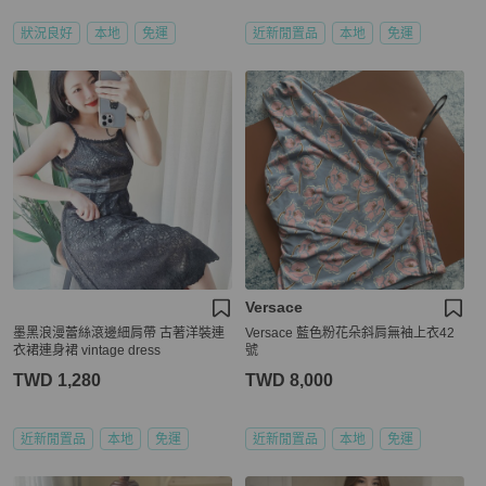
狀況良好
本地
免運
近新閒置品
本地
免運
Versace
墨黑浪漫蕾絲滾邊細肩帶 古著洋裝連
Versace 藍色粉花朵斜肩無袖上衣42
衣裙連身裙 vintage dress
號
TWD 1,280
TWD 8,000
近新閒置品
本地
免運
近新閒置品
本地
免運