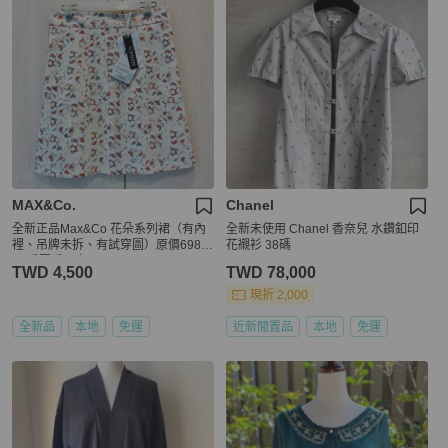
MAX&Co.
Chanel
全新正品Max&Co 花朵系列裙（有內
全新未使用 Chanel 香奈兒 水鑽釦印
裡、吊牌未拆、有試穿圖）原價6980
花襯衫 38碼
元/看圖看內文～
TWD 4,500
TWD 78,000
現折 2,000
全新品
本地
免運
近新閒置品
本地
免運