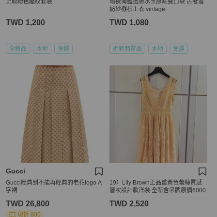
正韓粉色壓紋套裝
暗夜海藍透膚水玉原點雙口袋 古著雪
紡紗襯衫上衣 vintage
TWD 1,200
TWD 1,080
全新品
本地
免運
近新閒置品
本地
免運
Gucci
Gucci經典到不能再經典的老花logo A
19）Lily Brown正品薑黃色蕾絲質感
字裙
層次設計款洋裝 全新含吊牌原價6000
TWD 26,800
TWD 2,520
現折 800