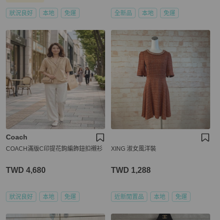
狀況良好
本地
免運
全新品
本地
免運
Coach
COACH滿版C印提花鉤編飾鈕扣襯衫
XING 淑女風洋裝
TWD 4,680
TWD 1,288
狀況良好
本地
免運
近新閒置品
本地
免運