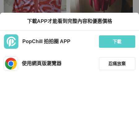
Hermès
下載APP才能看到完整內容和優惠價格
Hermes 時尚跳色針織裙 / 36 全配
藏私·Collection_韓紅花絞染桔梗古著
羽織
TWD 36,800
TWD 2,280
PopChill 拍拍圈 APP
下載
現折 800
全新品
本地
免運
近新閒置品
本地
免運
使用網頁版瀏覽器
忍痛放棄
篩選
重設
品牌
分類
Pleats Please