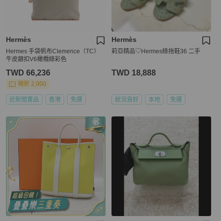
Hermès
Hermès
Hermes 手袋帆布Clemence（TC）
莉亞精品♡Hermes綠拖鞋36 二手
牛皮銀扣V6橄欖綠彩色
TWD 66,236
TWD 18,888
現折 2,000
近新閒置品
香港
免運
狀況良好
本地
免運