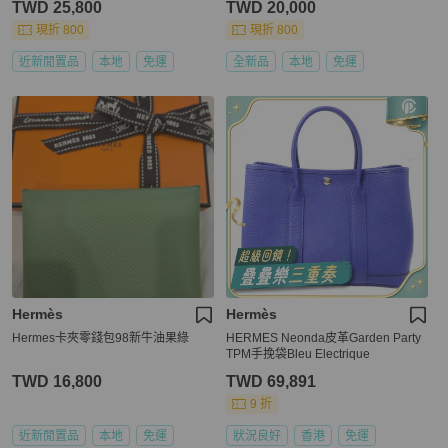
TWD 25,800
TWD 20,000
現折 800
現折 800
近新閒置品
本地
免運
全新品
本地
免運
Hermès
Hermès
Hermes卡夾零錢包98新牛油果綠
HERMES Neonda皮革Garden Party
TPM手挽袋Bleu Electrique
TWD 16,800
TWD 69,891
9 折
近新閒置品
本地
免運
狀況良好
香港
免運