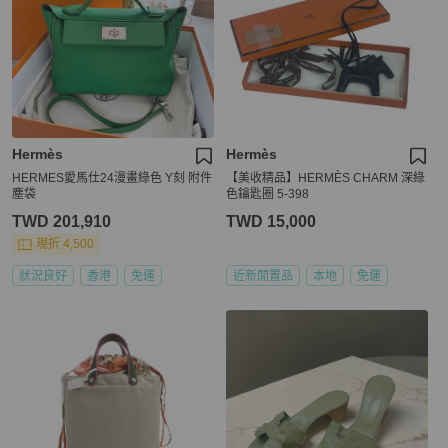
Hermès
Hermès
HERMES愛馬仕24漫畫綠色 Y刻 附件
【美收精品】HERMÈS CHARM 深綠
塵袋
色鑰匙圈 5-398
TWD 201,910
TWD 15,000
現折 4,500
狀況良好
香港
免運
近新閒置品
本地
免運