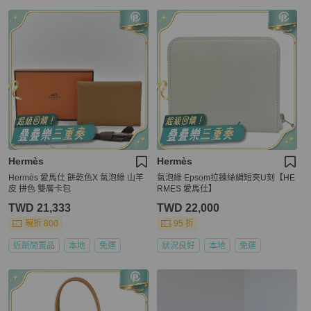
Hermès
Hermès
Hermès 愛馬仕 餅乾色X 氣泡綠 山羊
氣泡綠 Epsom拉鍊絲綢短夾U刻【HE
皮 拼色 雙層卡包
RMES 愛馬仕】
TWD 21,333
TWD 22,000
現折 800
95 折
近新閒置品
本地
免運
狀況良好
本地
免運