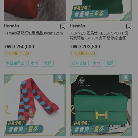
Hermès
Hermès
Hermes蕃茄紅包絕版品30cm*12cm
HERMES 愛馬仕 KELLY SPORT 側
背凱莉包 EPSOM皮革 翡翠綠 金釦
TWD 250,000
TWD 203,500
現折 4,500
現折 8,000
近新閒置品
本地
免運
狀況良好
本地
免運