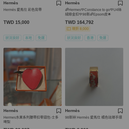
Hermès
Hermès
Hermès 愛馬仕 彩色背帶
🌈Hermes💚Constance to go💚U4絲
絨綠金扣💚98新🌈Epsom皮🌟
TWD 15,000
TWD 164,792
現折 8,000
狀況良好
本地
免運
狀況良好
香港
免運
Hermès
Hermès
Hermes水果系列腰帶扣零錢包-士多
98新🆕 Hermès 愛馬仕 橘色珐瑯手環
啤梨