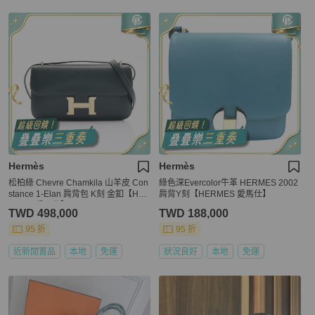
Hermès
Hermès
松柏綠 Chevre Chamkila 山羊皮 Con
綠色深Evercolor牛革 HERMES 2002
stance 1-Elan 肩背包 K刻 金釦【HE
肩背Y刻【HERMES 愛馬仕】
RMES 愛馬仕】 H085987CP
TWD 498,000
TWD 188,000
95 折
95 折
近新閒置品
本地
免運
狀況良好
本地
免運