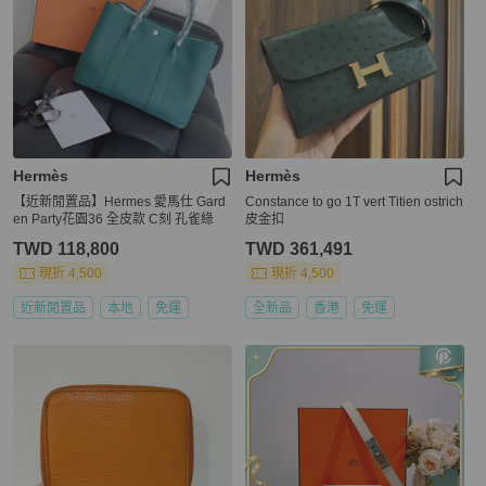
Hermès
Hermès
【近新閒置品】Hermes 愛馬仕 Gard
Constance to go 1T vert Titien ostrich
en Party花園36 全皮款 C刻 孔雀綠
皮金扣
TWD 118,800
TWD 361,491
現折 4,500
現折 4,500
近新閒置品
本地
免運
全新品
香港
免運