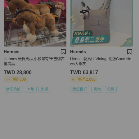
Hermès
Hermès
Hermes 玩偶馬/大小款都有/王吉娜古
Hermes愛馬仕 Vintage絕版Good Ne
董精品
ws大象灰
TWD 28,800
TWD 63,817
現折 800
現折 2,000
狀況良好
本地
免運
狀況良好
香港
免運