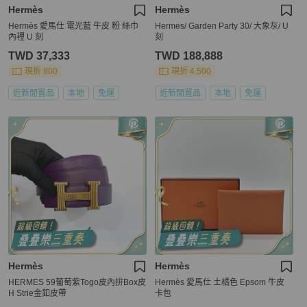
Hermès
Hermès
Hermès 愛馬仕 電光藍 牛皮 粉 絲巾
Hermes/ Garden Party 30/ 大象灰/ U
內裡 U 刻
刻
TWD 37,333
TWD 188,888
現折 800
現折 4,500
近新閒置品
本地
免運
近新閒置品
本地
免運
Hermès
Hermès
HERMES 59葡萄紫Togo皮內拚Box皮
Hermès 愛馬仕 土橘色 Epsom 牛皮
H Strie金釦皮帶
卡包