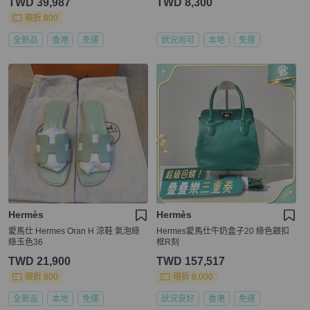
TWD 39,987
TWD 8,300
現折 800
全新品
香港
免運
狀況尚可
本地
免運
Hermès
Hermès
愛馬仕 Hermes Oran H 涼鞋 氣泡綠
Hermes愛馬仕牛奶盒子20 綠色銀扣
綠玉色36
框R刻
TWD 21,900
TWD 157,517
現折 800
現折 8,000
全新品
本地
免運
狀況良好
香港
免運