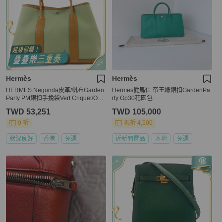
Hermès
Hermès
HERMES Negonda皮革/帆布Garden
Hermes愛馬仕 帝王綠銀扣GardenPa
Party PM銀扣手挽袋Vert Criquet/Ocr
rty Gp30花園包
e
TWD 53,251
TWD 105,000
9 折
現折 4,500
狀況良好
香港
免運
近新閒置品
本地
免運