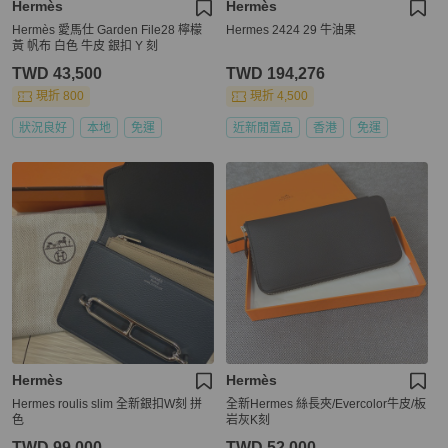
Hermès
Hermès
Hermès 愛馬仕 Garden File28 檸檬
Hermes 2424 29 牛油果
黃 帆布 白色 牛皮 銀扣 Y 刻
TWD 43,500
TWD 194,276
現折 800
現折 4,500
狀況良好
本地
免運
近新閒置品
香港
免運
Hermès
Hermès
Hermes roulis slim 全新銀扣W刻 拼
全新Hermes 絲長夾/Evercolor牛皮/板
色
岩灰K刻
TWD 99,000
TWD 52,000