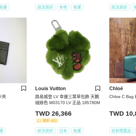
免運
狀況良好
本地
免運
狀況良好
Louis Vuitton
Chloé
卡夾
路易威登 LV 幸運三葉草包飾 天鵝
Chloe C B
絨綠色 M03170 LV 正品 185780M
TWD 26,366
TWD 10,
現折 800
運
狀況良好
日本
免運
近新閒置品