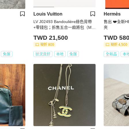
Louis Vuitton
Hermès
LV J02493 Bandoulière綠色背帶
售出 ❤️全新H
+零錢包；拆售五合一麻將包（M4
夾
4813)配件
TWD 21,500
TWD 580
現折 800
現折 4,500
免運
狀況良好
本地
免運
全新品
本