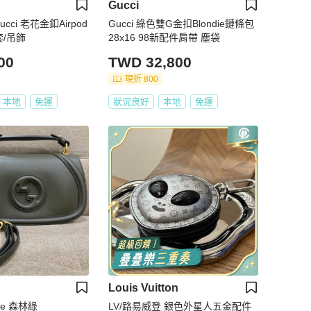
Gucci
ucci 老花金釦Airpod
Gucci 綠色雙G金扣Blondie鏈條包
套/吊飾
28x16 98新配件肩帶 塵袋
00
TWD 32,800
現折 800
本地
免運
狀況良好
本地
免運
Louis Vuitton
die 森林綠
LV/路易威登 銀色外星人五金配件