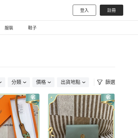
登入
註冊
服裝
鞋子
分類
價格
出貨地點
篩選