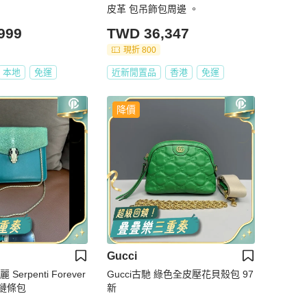
皮革 包吊飾包周邊 。
999
TWD 36,347
現折 800
本地
免運
近新閒置品
香港
免運
降價
Gucci
Serpenti Forever
Gucci古馳 綠色全皮壓花貝殼包 97
鏈條包
新