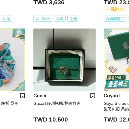
TWD 3,636
TWD 23,
現折 800
免運
狀況尚可
香港
免運
近新閒置品
Gucci
Goyard
色 絲質 髮圈
Gucci 綠皮雙G釦雙面方夾
Goyard croc
磁吸包扣 吊飾
TWD 10,500
TWD 12,