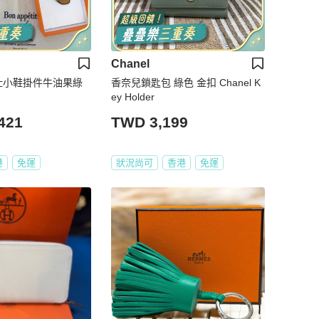
Chanel
馬仕小鞋掛件牛油果綠
香奈兒鎖匙包 綠色 金扣 Chanel K
ey Holder
421
TWD 3,199
港
免運
狀況尚可
香港
免運