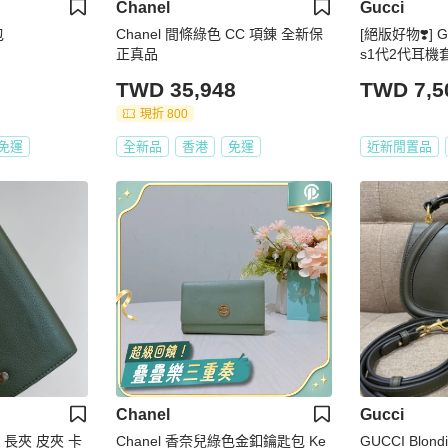
Chanel
Gucci
包
Chanel 間條綠色 CC 項錬 全新保
[絕版好物❣️] G
正真品
s1代2代耳機
TWD 35,948
TWD 7,5
現折 800
免運
全新品
香港
免運
近新閒置品
Chanel
Gucci
色 長夾 皮夾 卡
Chanel 香奈兒綠色金釦鑰匙包 Ke
GUCCI Blon