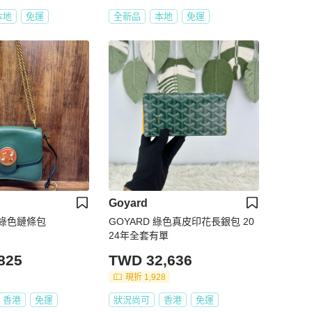
本地
免運
全新品
本地
免運
Goyard
ag 綠色鏈條包
GOYARD 綠色真皮印花長銀包 20
24年全套有單
825
TWD 32,636
現折 1,928
香港
免運
狀況尚可
香港
免運