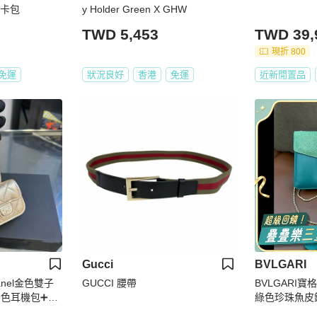
 卡包
y Holder Green X GHW
TWD 5,453
TWD 39,
現折 800
免運
狀況良好
香港
免運
近新閒置品
Gucci
BVLGARI
hanel金色雙子
GUCCI 腰帶
BVLGARI寶格麗 
/金色耳機包➕圓
綠色珍珠魚皮