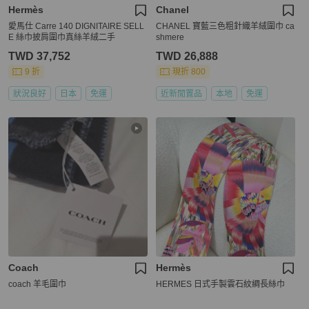
Hermès
Chanel
愛馬仕 Carre 140 DIGNITAIRE SELL
CHANEL 寶藍三色粗針織羊絨圍巾 ca
E 絲巾披肩圍巾真絲羊絨二手
shmere
TWD 37,752
TWD 26,888
9 折
現折 800
狀況良好
日本
免運
近新閒置品
本地
免運
Coach
Hermès
coach 羊毛圍巾
HERMES 日式手製雲石紋綢長絲巾