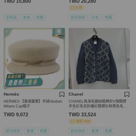
TWD 15,800
TWD 20,280
9 折
全新品
本地
免運
狀況良好
日本
免運
Hermès
Chanel
HERMES 【激減優惠】羊絨Vauban
CHANEL馬海毛銀絲粗棒針V領開襟
Milano Cap帽子
羊毛衫毛衣針織衫開襟衫棕黑色毛衣3
4碼
TWD 9,072
TWD 33,524
現折 800
狀況良好
香港
免運
狀況良好
香港
免運