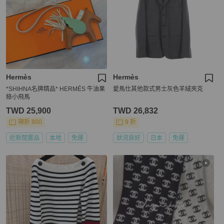
Hermès
Hermès
*SHIHNA名牌精品* HERMÉS 牛油果
愛馬仕其他款式男士灰色羊絨夾克
綠小飛馬
TWD 25,900
TWD 26,832
現折 800
9 折
近新閒置品
本地
免運
狀況良好
日本
免運