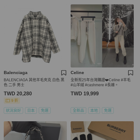
Balenciaga
Celine
BALENCIAGA 其他羊毛夾克 白色 黑
全新🈶️25年台灣購證❤️Celine #羊毛
色 二手 男士
#山羊絨 #cashmere #長褲。
TWD 20,280
TWD 19,999
9 折
狀況良好
日本
免運
全新品
本地
免運