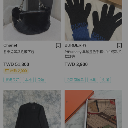
Chanel
BURBERRY
香奈兒黑銀毛腋下包
🎁Burberry 羊絨撞色手套✨9.9成新/柔
軟舒適
TWD 51,800
TWD 3,900
現折 2,000
狀況良好
本地
免運
近新閒置品
本地
免運