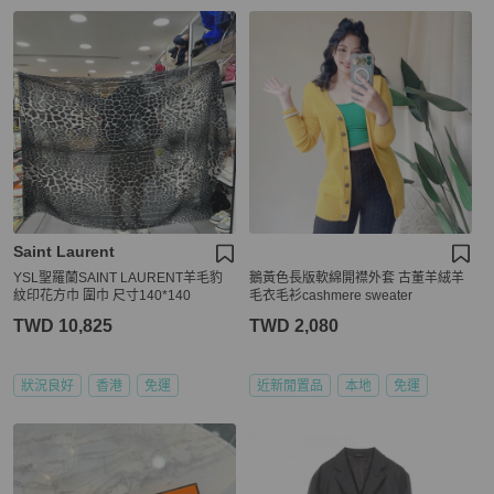
Saint Laurent
YSL聖羅蘭SAINT LAURENT羊毛豹
鵝黃色長版軟綿開襟外套 古董羊絨羊
紋印花方巾 圍巾 尺寸140*140
毛衣毛衫cashmere sweater
TWD 10,825
TWD 2,080
狀況良好
香港
免運
近新閒置品
本地
免運