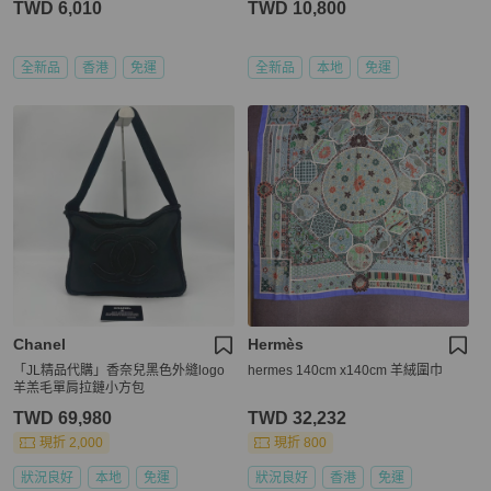
TWD 6,010
TWD 10,800
全新品
香港
免運
全新品
本地
免運
Chanel
Hermès
「JL精品代購」香奈兒黑色外縫logo
hermes 140cm x140cm 羊絨圍巾
羊羔毛單肩拉鏈小方包
TWD 69,980
TWD 32,232
現折 2,000
現折 800
狀況良好
本地
免運
狀況良好
香港
免運