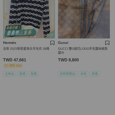
Hermès
Gucci
全新 2025新款愛馬仕羊毛衣 38碼
GUCCI 雙G緹花LOGO羊毛蠶絲披肩
圍巾
TWD 47,661
TWD 8,800
現折 800
全新品
香港
免運
近新閒置品
本地
免運