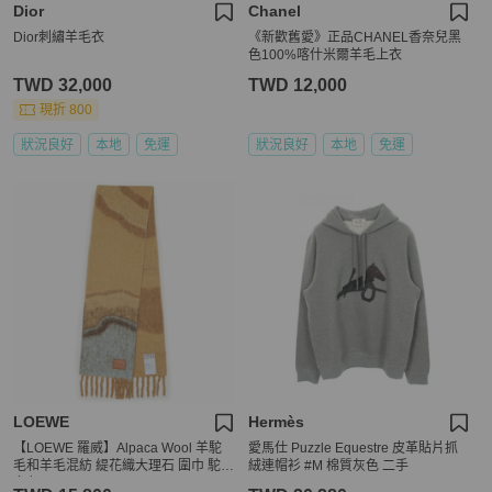
Dior
Chanel
Dior刺繡羊毛衣
《新歡舊愛》正品CHANEL香奈兒黑
色100%喀什米爾羊毛上衣
TWD 32,000
TWD 12,000
現折 800
狀況良好
本地
免運
狀況良好
本地
免運
LOEWE
Hermès
【LOEWE 羅威】Alpaca Wool 羊駝
愛馬仕 Puzzle Equestre 皮革貼片抓
毛和羊毛混紡 緹花織大理石 圍巾 駝色
絨連帽衫 #M 棉質灰色 二手
多色 F655SS1X02