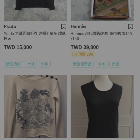
Prada
Hermès
Prada 羊絨圓領毛衣 專櫃七萬多 超低
Hermes 現代道路/木馬 絲巾/披巾140
售🔥
x140
TWD 15,000
TWD 39,800
現折 800
狀況良好
本地
免運
近新閒置品
本地
免運