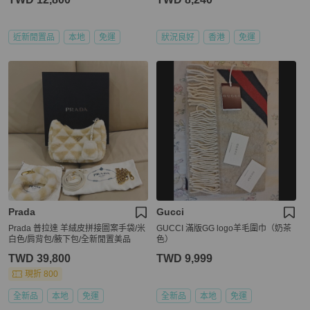
近新閒置品
本地
免運
狀況良好
香港
免運
Prada
Gucci
Prada 普拉達 羊絨皮拼接圖案手袋/米
GUCCI 滿版GG logo羊毛圍巾（奶茶
白色/肩背包/腋下包/全新閒置美品
色）
TWD 39,800
TWD 9,999
現折 800
全新品
本地
免運
全新品
本地
免運