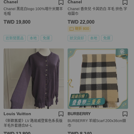
Chanel
Chanel
Chanel 黑底白logo 100%喀什米爾羊
Chanel 香奈兒 卡其奶白 羊毛 拚色 字
毛帽
母圍巾
TWD 19,800
TWD 22,000
現折 800
近新閒置品
本地
免運
狀況良好
本地
免運
Louis Vuitton
BURBERRY
《新歡舊愛》LV 路易威登紫色系長版
BURBERRY 羊絨Scarf 200x36cm頸
羊毛外套適合M~L
巾
TWD 12,800
TWD 8,240