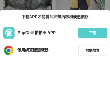
Saint Laurent
下載APP才能看到完整內容和優惠價格
YSL聖羅蘭SAINT LAURENT羊毛豹
鵝黃色長版軟綿開襟外套 古董羊絨羊
紋印花方巾 圍巾 尺寸140*140
毛衣毛衫cashmere sweater
TWD 10,825
TWD 2,080
PopChill 拍拍圈 APP
下載
狀況良好
香港
免運
近新閒置品
本地
免運
使用網頁版瀏覽器
忍痛放棄
篩選
重設
品牌
分類
Hermès
Hermès