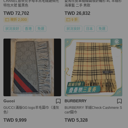
CHANEL香奈兒字母羊羔毛絨鏈條托
愛馬仕皮革縫線圓領針織衫 #L 羊絨衫
特包大號 藍黑色
海軍藍 二手 男款
TWD 72,702
TWD 26,832
現折 2,000
9 折
狀況良好
香港
免運
狀況良好
日本
免運
Gucci
BURBERRY
GUCCI 滿版GG logo羊毛圍巾（淺灰
BURBERRY 羊絨Check Cashmere S
色）
carf圍巾
TWD 9,999
TWD 5,328