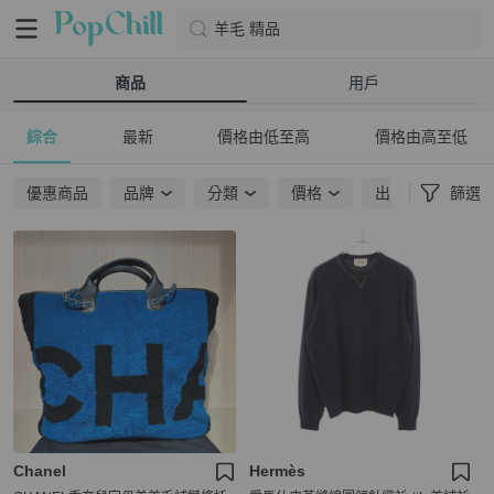
羊毛 精品
商品
用戶
綜合
最新
價格由低至高
價格由高至低
優惠商品
品牌
分類
價格
出貨地點
篩選
Chanel
Hermès