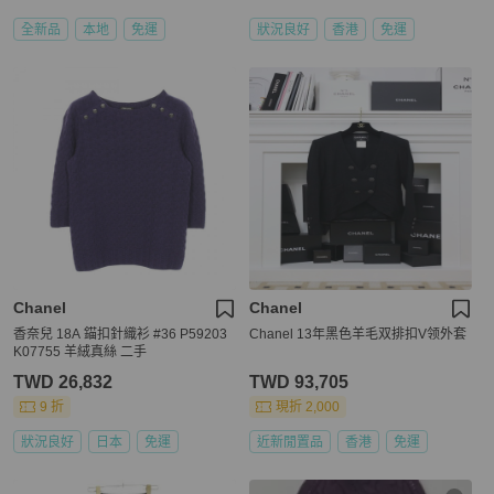
全新品
本地
免運
狀況良好
香港
免運
Chanel
Chanel
香奈兒 18A 錨扣針織衫 #36 P59203
Chanel 13年黑色羊毛双排扣V领外套
K07755 羊絨真絲 二手
TWD 26,832
TWD 93,705
9 折
現折 2,000
狀況良好
日本
免運
近新閒置品
香港
免運