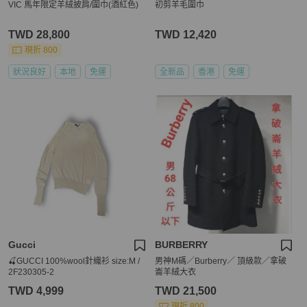
VIC 馬年限定羊絨披肩/圍巾(酒紅色)
初剪羊毛圍巾
TWD 28,800
TWD 12,420
現折 800
狀況良好
本地
免運
全新品
香港
免運
Gucci
BURBERRY
🍒GUCCI 100%wool針織衫 size:M /
男神M碼／Burberry／ 頂級款／拿破
2F230305-2
崙羊絨大衣
TWD 4,999
TWD 21,500
現折 800