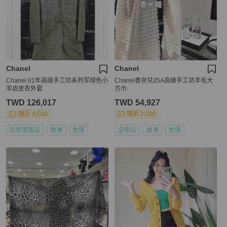
Chanel
Chanel
Chanel 01年高级手工坊系列军绿色小
Chanel香奈兒25A高級手工坊羊毛大
羊皮皮衣外套
方巾
TWD 126,017
TWD 54,927
現折 4,500
現折 2,000
近新閒置品
香港
免運
全新品
香港
免運