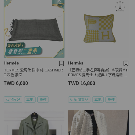
Hermès
Hermès
HERMES 愛馬仕 圍巾 絲 CASHMER
【巴黎站二手名牌專賣店】＊現貨＊H
E 灰色 素面
ERMES 愛馬仕 ＊經典H 字母編織 黃
米白 馬圖案拼色靠枕
TWD 6,600
TWD 16,800
狀況良好
本地
免運
近新閒置品
本地
免運