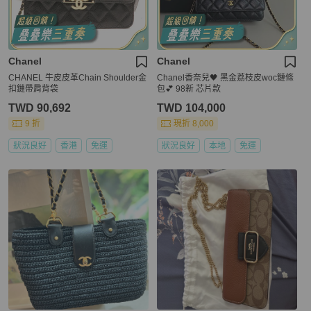
Chanel
Chanel
CHANEL 牛皮皮革Chain Shoulder金
Chanel香奈兒🖤 黑金荔枝皮woc鏈條
扣鏈帶肩背袋
包💕 98新 芯片款
TWD 90,692
TWD 104,000
9 折
現折 8,000
狀況良好
香港
免運
狀況良好
本地
免運