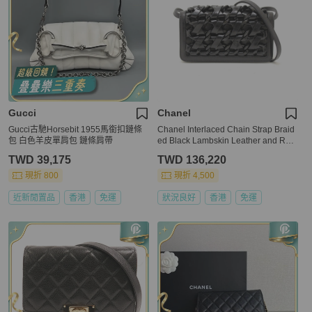
Gucci
Chanel
Gucci古馳Horsebit 1955馬銜扣鏈條
Chanel Interlaced Chain Strap Braid
包 白色羊皮單肩包 鏈條肩帶
ed Black Lambskin Leather and Resi
n Mini Clutch
TWD 39,175
TWD 136,220
現折 800
現折 4,500
近新閒置品
香港
免運
狀況良好
香港
免運