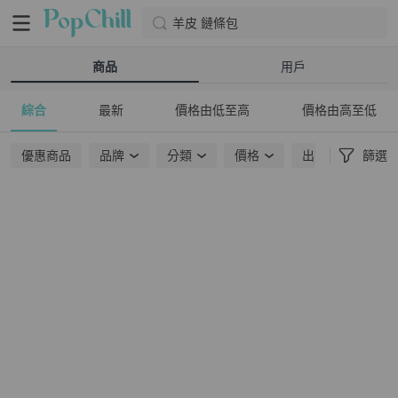
羊皮 鏈條包
商品
用戶
綜合
最新
價格由低至高
價格由高至低
優惠商品
品牌
分類
價格
出貨地點
篩選