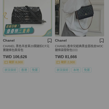
Chanel
Chanel
CHANEL 黑色羊皮革20開銀扣CF元
CHANEL香奈兒經典黑金荔枝皮WOC
寶鏈條包肩背包
鏈條袋發財包🦹🏼‍♀️
TWD 106,626
TWD 81,666
現折 8,000
現折 2,000
狀況良好
香港
免運
狀況良好
本地
免運