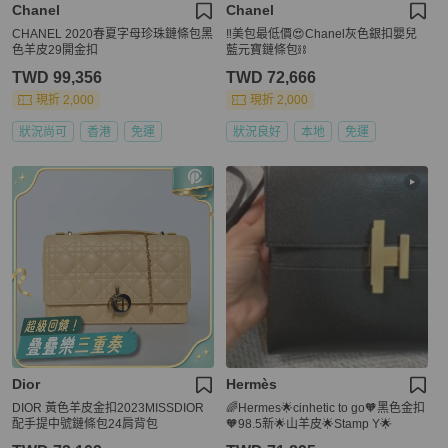
Chanel
Chanel
CHANEL 2020春夏字母珍珠鏈條包黑
‼️美包最低價😍Chanel灰色銀扣嬰兒
色羊皮29開金扣
藍元寶鏈條包⛓️
TWD 99,356
TWD 72,666
現折 2,000
現折 2,000
狀況尚可
香港
免運
狀況良好
本地
免運
Dior
Hermès
DIOR 黃色羊皮金扣2023MISSDIOR
🌈Hermes🌟cinhetic to go🧡黑色金扣
配手提中號鏈條包24肩背包
🧡98.5新🌟山羊皮🌟Stamp Y🌟