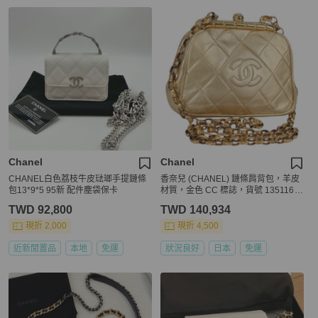
Chanel
Chanel
CHANEL白色荔枝牛皮琺瑯手提鏈條
香奈兒 (CHANEL) 鏈條肩背包，羊皮
包13*9*5 95新 配件塵袋保卡
材質，金色 CC 標誌，貨號 135116S
M
TWD 92,800
TWD 140,934
現折 2,000
現折 4,500
近新閒置品
本地
免運
狀況良好
日本
免運