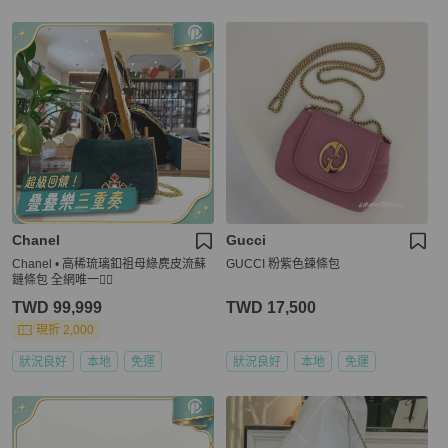
Chanel
Gucci
Chanel • 高稀琉璃釦祖母綠麂皮流蘇
GUCCI 粉紫色鍊條包
鏈條包 全網唯一☝🏻
TWD 99,999
TWD 17,500
現折 2,000
狀況良好
本地
免運
狀況良好
本地
免運