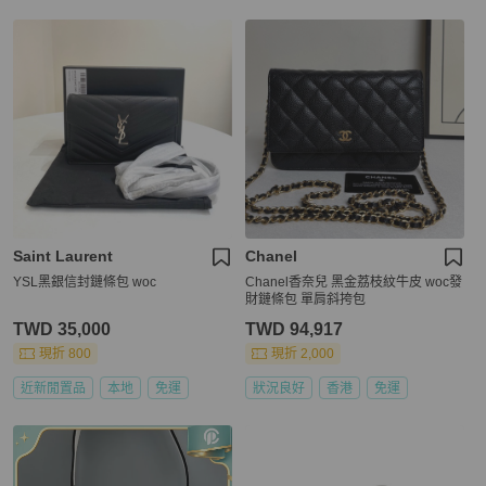
Saint Laurent
Chanel
YSL黑銀信封鏈條包 woc
Chanel香奈兒 黑金荔枝紋牛皮 woc發
財鏈條包 單肩斜挎包
TWD 35,000
TWD 94,917
現折 800
現折 2,000
近新閒置品
本地
免運
狀況良好
香港
免運