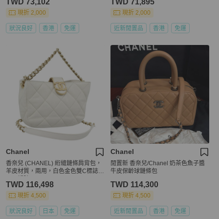
TWD 73,102
TWD 71,895
現折 2,000
現折 2,000
狀況良好
香港
免運
近新閒置品
香港
免運
Chanel
Chanel
香奈兒 (CHANEL) 絎縫鏈條肩背包，
閒置新 香奈兒/Chanel 奶茶色魚子醬
羊皮材質，兩用，白色金色雙C標誌，
牛皮保齡球鏈條包
正品編號 193428SAM
TWD 116,498
TWD 114,300
現折 4,500
現折 4,500
狀況良好
日本
免運
近新閒置品
香港
免運