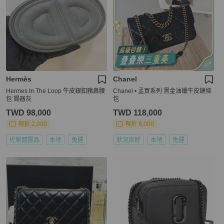
Hermès
Chanel
Hermes In The Loop 牛皮銀釦豬鼻腰
Chanel • 孟買系列 黑金油蠟牛皮鏈條
包 錫器灰
包
TWD 98,000
TWD 118,000
現折 2,000
現折 8,000
近新閒置品
本地
免運
狀況良好
本地
免運