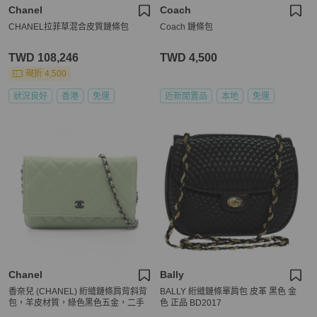
Chanel
Coach
CHANEL拉菲草混合皮質鏈條包
Coach 鏈條包
TWD 108,246
TWD 4,500
現折 4,500
狀況良好
香港
免運
近新閒置品
本地
免運
Chanel
Bally
香奈兒 (CHANEL) 絎縫鏈條肩背斜背
BALLY 絎縫鏈條單肩包 皮革 黑色 金
包，羊皮材質，綠色黑色五金，二手
色 正品 BD2017