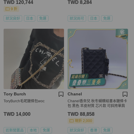
TWD 120,744
TWD 8,284
9 折
狀況良好
日本
免運
狀況尚可
日本
免運
Tory Burch
Chanel
ToryBurch毛呢鏈條包woc
Chanel香奈兒 秋冬蝴蝶結書本鏈條卡
包 黑色 羊皮材質 芯片款 可斜挎單肩
TWD 14,000
TWD 88,858
現折 2,000
近新閒置品
本地
免運
狀況良好
香港
免運