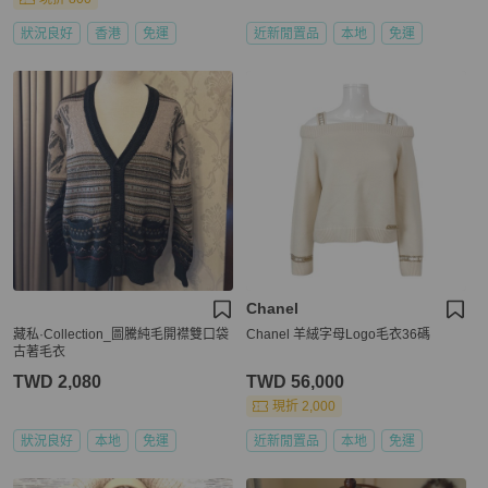
狀況良好
香港
免運
近新閒置品
本地
免運
Chanel
藏私·Collection_圖騰純毛開襟雙口袋
Chanel 羊絨字母Logo毛衣36碼
古著毛衣
TWD 2,080
TWD 56,000
現折 2,000
狀況良好
本地
免運
近新閒置品
本地
免運