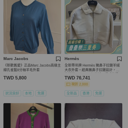
Marc Jacobs
Hermès
《新歡舊愛》正品Marc Jacobs高級主
全新帶吊牌 Hermès 豬鼻子拉鏈羊絨
線孔雀藍8分袖羊毛外套
大衣外套。經典豬鼻子拉鏈設計，細
節滿滿。100%頂級羊絨，觸感軟糯。
TWD 5,800
TWD 76,741
現折 2,000
狀況良好
本地
免運
全新品
香港
免運