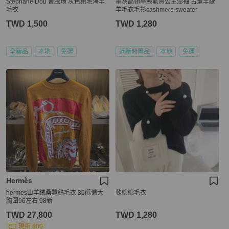
Stephane Dou 竇騰璜 灰色粗毛海羊
墨灰高領華麗氣質公主澎袖 古董羊絨
毛衣
羊毛衣毛衫cashmere sweater
TWD 1,500
TWD 1,280
全新品
本地
免運
近新閒置品
本地
免運
Hermès
hermes山羊絨桑蠶絲毛衣 36碼偏大
軟綿綿毛衣
胸圍96左右 98新
TWD 27,800
TWD 1,280
現折 800