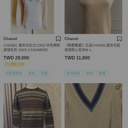
Chanel
Chanel
CHANEL 香奈兒女士LOGO 米色微粉
《新歡舊愛》正品CHANEL香奈兒超
高領毛衣 100% CASHMERE
高領背心毛衣M~L
TWD 29,000
TWD 11,800
現折 800
近新閒置品
本地
免運
狀況良好
本地
免運