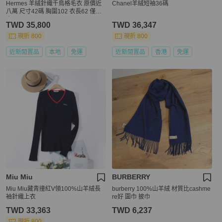
Hermes 羊絨針織千鳥格毛衣 原價近
Chanel羊絨短袖36碼
八萬 尺寸42碼 胸圍102 衣長62 僅試
穿
TWD 35,800
TWD 36,347
現折 800
現折 800
近新閒置品
本地
免運
近新閒置品
香港
免運
Miu Miu
BURBERRY
Miu Miu藏青撞紅V領100%山羊絨長
burberry 100%山羊絨 材質比cashme
袖針織上衣
re好 圍巾 披巾
TWD 33,363
TWD 6,237
現折 800