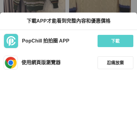
Chanel
下載APP才能看到完整內容和優惠價格
藏私·Collection_北歐風條紋中性古著
Chanel羊絨衫36碼
毛衣
TWD 1,880
TWD 24,230
PopChill 拍拍圈 APP
下載
現折 800
近新閒置品
本地
免運
近新閒置品
香港
免運
使用網頁版瀏覽器
忍痛放棄
篩選
重設
品牌
分類
Hermès