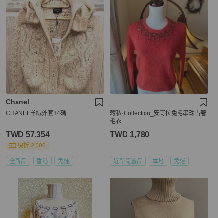
Chanel
CHANEL羊絨外套34碼
藏私·Collection_安哥拉兔毛串珠古著
毛衣
TWD 57,354
TWD 1,780
現折 2,000
全新品
香港
免運
近新閒置品
本地
免運