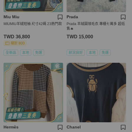
Miu Miu
Prada
MIUMIU羊絨短袖 尺寸42碼 23熱門款
Prada 羊絨圓領毛衣 專櫃七萬多 超低
售🔥
TWD 36,800
TWD 15,000
現折 800
全新品
本地
免運
狀況良好
本地
免運
Hermès
Chanel