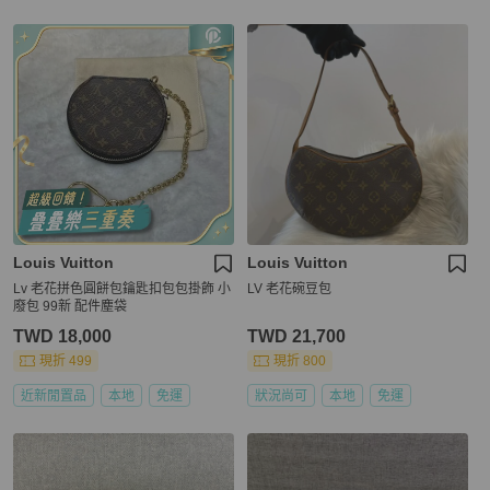
Louis Vuitton
Louis Vuitton
Lv 老花拼色圓餅包鑰匙扣包包掛飾 小
LV 老花碗豆包
廢包 99新 配件塵袋
TWD 18,000
TWD 21,700
現折 499
現折 800
近新閒置品
本地
免運
狀況尚可
本地
免運