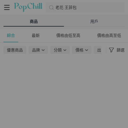
老花 王菲包
商品
用戶
綜合
最新
價格由低至高
價格由高至低
優惠商品
品牌
分類
價格
出貨地點
篩選