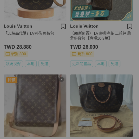
Louis Vuitton
Louis Vuitton
「JL精品代購」LV老花 馬鞍包
（99新閒置） LV 經典老花 王菲包 肩
背斜背包 【專櫃10.3萬】
TWD 28,880
TWD 26,000
現折 800
現折 800
狀況良好
本地
免運
近新閒置品
本地
免運
降價