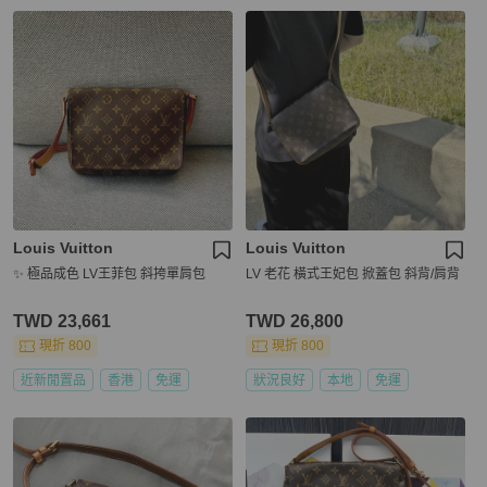
Louis Vuitton
Louis Vuitton
✨ 極品成色 LV王菲包 斜挎單肩包
LV 老花 橫式王妃包 掀蓋包 斜背/肩背
TWD 23,661
TWD 26,800
現折 800
現折 800
近新閒置品
香港
免運
狀況良好
本地
免運