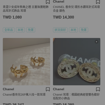
Chanel
青澀少女成年祭典之禮 古董珠寶輕飾
CHANEL 香奈兒 環形水鑽耳針式耳環
品耳針式飾品 耳環
合金 銀色
TWD 1,080
TWD 14,300
全新品
本地
免運
狀況良好
本地
免運
Chanel
Chanel
Chanel香奈兒26P萬人找一款耳環
Chanel 耳環：橢圓經典經營雙色都好
搭配的小飾品
TWD 36,347
TWD 16,280