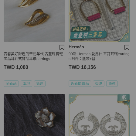
Hermès
青春美好輝煌的華麗年代 古董珠寶輕
99新 Hermes 愛馬仕 耳釘耳環earring
飾品耳針式飾品耳環earrings
s 附件：塵袋+盒
TWD 1,080
TWD 16,156
全新品
本地
免運
近新閒置品
香港
免運