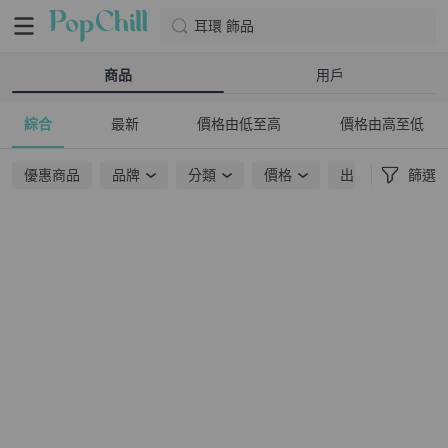
耳環 飾品
商品
用戶
綜合
最新
價格由低至高
價格由高至低
優惠商品
品牌
分類
價格
出貨地點
篩選