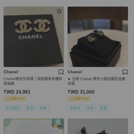
Chanel
Chanel
Chanel香奈兒耳環！該款運用多種材
► 全新 Chanel 黑色小鈕扣圓形金邊
質裝飾
耳環
TWD 24,961
TWD 31,000
現折 800
現折 800
狀況良好
香港
免運
全新品
本地
免運