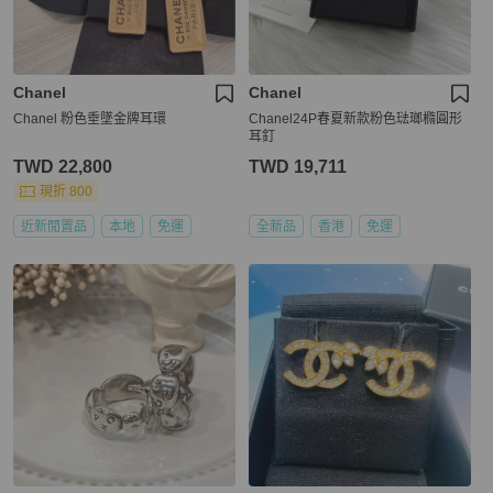
Chanel
Chanel
Chanel 粉色垂墜金牌耳環
Chanel24P春夏新款粉色琺瑯橢圓形
耳釘
TWD 22,800
TWD 19,711
現折 800
近新閒置品
本地
免運
全新品
香港
免運