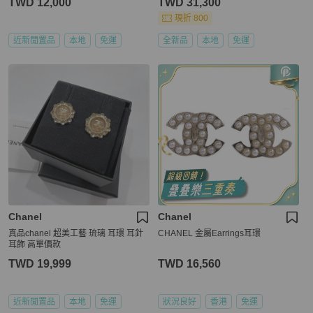
TWD 12,000
TWD 31,300
現折 800
近新閒置品
本地
免運
全新品
本地
免運
Chanel
Chanel
真品chanel 超美工藝 琉璃 耳環 耳針
CHANEL 金屬Earrings耳環
耳飾 高單價款
TWD 19,999
TWD 16,560
近新閒置品
本地
免運
狀況良好
香港
免運