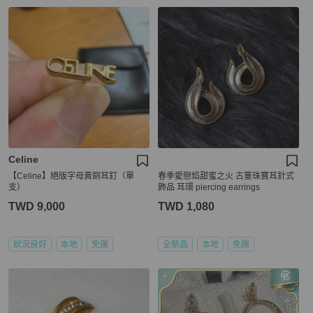
Celine
【Celine】絕版字母黃銅耳釘（單
春季愛戀焰甜蜜之火 古董珠寶耳針式
支）
飾品 耳環 piercing earrings
TWD 9,000
TWD 1,080
狀況良好
本地
免運
全新品
本地
免運