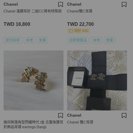
Chanel
Chanel
Chanel 滿鑽耳針 二組CC稀有特殊款
Chanel雙C耳環
TWD 16,800
TWD 22,700
現折 800
狀況良好
本地
免運
近新閒置品
本地
免運
Chanel
幾何俐落角型閃耀時代 /金 古董珠寶耳
Chanel 雙C耳環
針飾品耳環 earrings Dangl