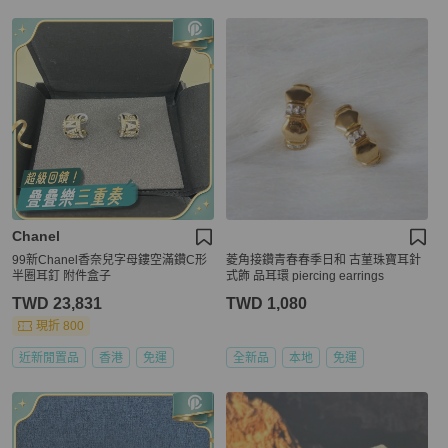
Chanel
99新Chanel香奈兒字母鏤空滿鑽C形
菱角接鑽青春春季日和 古菫珠寶耳針
半圈耳釘 附件盒子
式飾 品耳環 piercing earrings
TWD 23,831
TWD 1,080
現折 800
近新閒置品
香港
免運
全新品
本地
免運