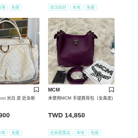
香港
免運
狀況良好
本地
免運
MCM
cci 米白 皮 近全新
未使用MCM 手提肩背包（全真皮)
900
TWD 14,850
本地
免運
近新閒置品
本地
免運