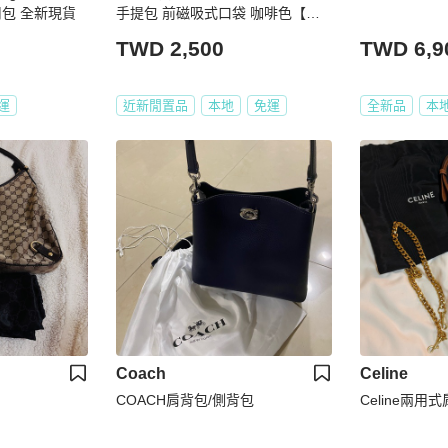
包 全新現貨
手提包 前磁吸式口袋 咖啡色【壽
司羊羊】二手包
TWD 2,500
TWD 6,9
運
近新閒置品
本地
免運
全新品
本
Coach
Celine
COACH肩背包/側背包
Celine兩用