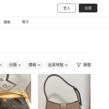
登入
註冊
服裝
鞋子
分類
價格
出貨地點
篩選