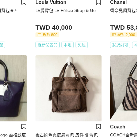
Louis Vuitton
Chanel
背包🔥⚡️
LV肩背包 LV Félicie Strap & Go
香奈兒肩背包
TWD 40,000
TWD 53,
現折 800
現折 2,000
運
近新閒置品
本地
免運
狀況尚可
Coach
logo 荔枝紋皮
復古刷舊真皮肩背包 皮件 側背包
COACH全新