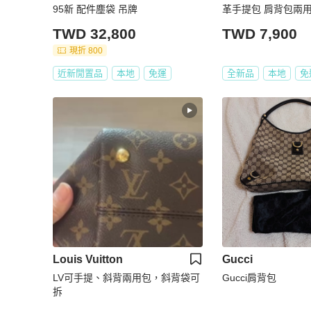
95新 配件塵袋 吊牌
革手提包 肩背包兩用
TWD 32,800
TWD 7,900
現折 800
近新閒置品
本地
免運
全新品
本地
免
Louis Vuitton
Gucci
LV可手提、斜背兩用包，斜背袋可
Gucci肩背包
拆