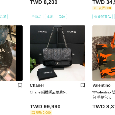
TWD 8,200
TWD 34,
現折 800
免運
全新品
本地
免運
近新閒置品
Chanel
Valentino
Chanel編織拼皮單肩包
🩵Valenti
包 手提包 ic
TWD 99,990
TWD 8,3
現折 2,000