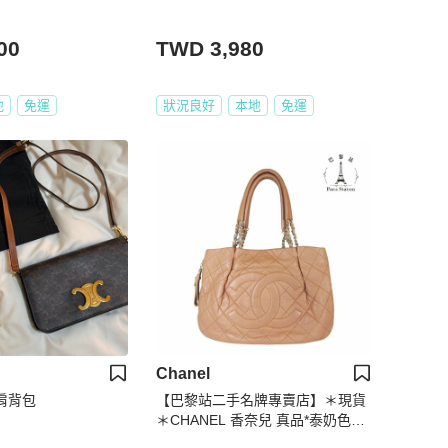
00
TWD 3,980
地
免運
狀況良好
本地
免運
Chanel
式肩背包
【巴黎站二手名牌專賣店】＊現貨
＊CHANEL 香奈兒 真品*泰奶色菱
格紋皮革大雙C縫線拉鍊單肩包 肩