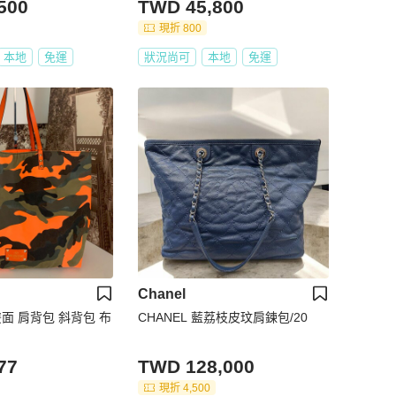
500
TWD 45,800
背包
現折 800
本地
免運
狀況尚可
本地
免運
Chanel
no 雙面 肩背包 斜背包 布
CHANEL 藍荔枝皮玟肩鍊包/20
77
TWD 128,000
現折 4,500