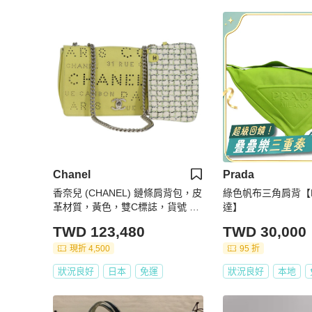
Chanel
Prada
香奈兒 (CHANEL) 鏈條肩背包，皮
綠色帆布三角肩背【P
革材質，黃色，雙C標誌，貨號 13
達】
0486SM
TWD 123,480
TWD 30,000
現折 4,500
95 折
狀況良好
日本
免運
狀況良好
本地