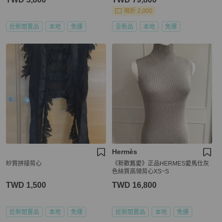
現折 2,000
近新閒置品
本地
免運
全新品
本地
免運
Hermès
紗質拼接背心
《新歡舊愛》正品HERMES愛馬仕灰
色絲質高領背心XS~S
TWD 1,500
TWD 16,800
近新閒置品
本地
免運
近新閒置品
本地
免運