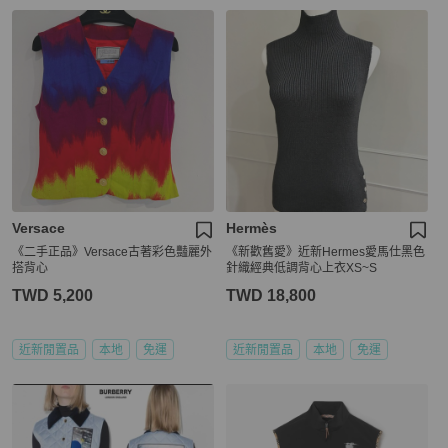
Versace
Hermès
《二手正品》Versace古著彩色豔麗外
《新歡舊愛》近新Hermes愛馬仕黑色
搭背心
針織經典低調背心上衣XS~S
TWD 5,200
TWD 18,800
近新閒置品
本地
免運
近新閒置品
本地
免運