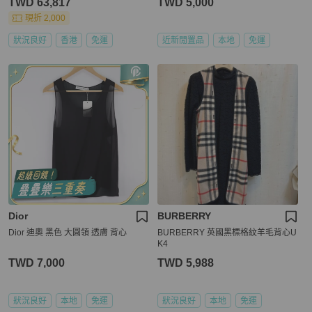
TWD 63,817
TWD 5,000
現折 2,000
狀況良好
香港
免運
近新閒置品
本地
免運
Dior
BURBERRY
Dior 迪奧 黑色 大圓領 透膚 背心
BURBERRY 英國黑標格紋羊毛背心U
K4
TWD 7,000
TWD 5,988
狀況良好
本地
免運
狀況良好
本地
免運