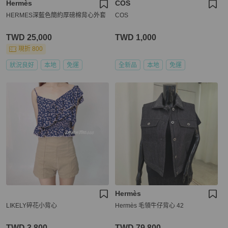
Hermès
COS
HERMES深藍色簡約厚磅棉背心外套
COS
TWD 25,000
TWD 1,000
現折 800
狀況良好
本地
免運
全新品
本地
免運
Hermès
LIKELY碎花小背心
Hermès 毛領牛仔背心 42
TWD 3,800
TWD 79,800