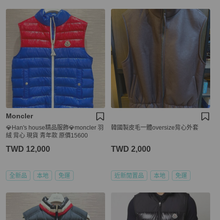
Moncler
💎Han's house精品服飾💎moncler 羽
韓國製皮毛一體oversize背心外套
絨 背心 現貨 青年款 原價15600
TWD 12,000
TWD 2,000
全新品
本地
免運
近新閒置品
本地
免運