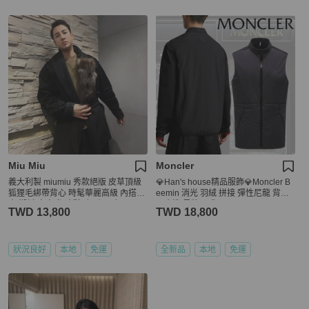
Miu Miu
Moncler
義大利製 miumiu 秀款絕版 皮草頂級
💎Han's house精品服飾💎Moncler B
狐狸毛綁帶背心 時髦華麗高級 內搭大
eemin 消光 羽絨 拼接 彈性尼龍 背心
衣 襯衫 夾克 都時髦到一個不行❤️ 原
可水洗 黑牌 現貨 L
TWD 13,800
TWD 18,800
價近10萬 割愛售19800 收藏都非常值
得
狀況良好
本地
免運
全新品
本地
免運