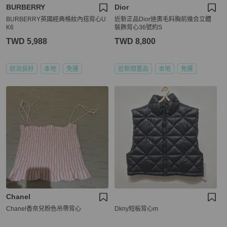
BURBERRY
Dior
BURBERRY英國經典格紋內搭背心U
近新正品Dior迪奧毛料胸前幾合立體
K6
裝飾背心36號約S
TWD 5,988
TWD 8,800
狀況良好
本地
免運
近新閒置品
本地
免運
Chanel
Chanel香奈兒粉色吊帶背心
Dkny短板背心m