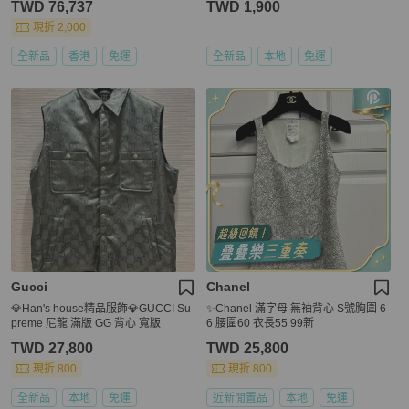
TWD 76,737
TWD 1,900
現折 2,000
全新品
香港
免運
全新品
本地
免運
Gucci
Chanel
💎Han's house精品服飾💎GUCCI Su
✨Chanel 滿字母 無袖背心 S號胸圍 6
preme 尼龍 滿版 GG 背心 寬版
6 腰圍60 衣長55 99新
TWD 27,800
TWD 25,800
現折 800
現折 800
全新品
本地
免運
近新閒置品
本地
免運