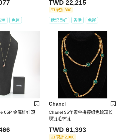
077
TWD 22,215
現折 800
香港
免運
狀況良好
香港
免運
Chanel
tage 05P 金屬娃娃頭
Chanel 95年素金拼接绿色琉璃长
项链毛衣链
466
TWD 61,393
現折 2,000