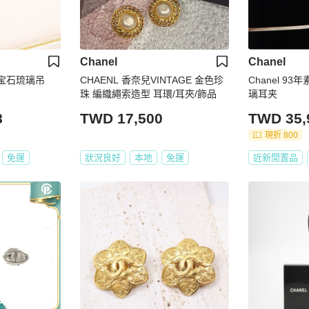
Chanel
Chanel
红绿宝石琉璃吊
CHAENL 香奈兒VINTAGE 金色珍
Chanel 9
珠 編織繩索造型 耳環/耳夾/飾品
璃耳夹
8
TWD 17,500
TWD 35,
現折 800
免運
狀況良好
本地
免運
近新閒置品