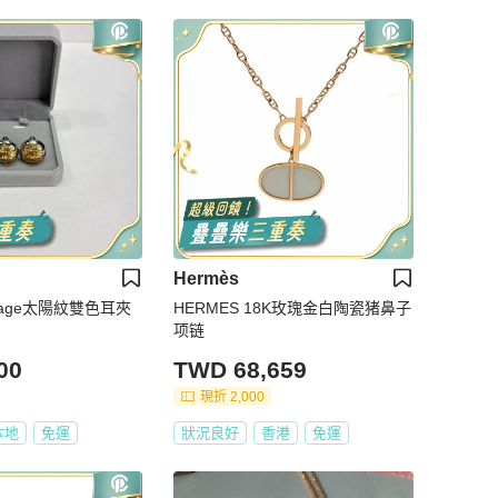
Hermès
intage太陽紋雙色耳夾
HERMES 18K玫瑰金白陶瓷猪鼻子
项链
00
TWD 68,659
現折 2,000
本地
免運
狀況良好
香港
免運