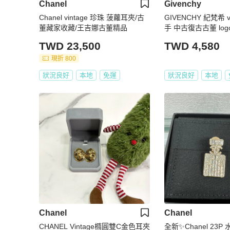
Chanel
Givenchy
Chanel vintage 珍珠 菠蘿耳夾/古
GIVENCHY 紀梵希 v
董藏家收藏/王吉娜古董精品
手 中古復古古董 lo
環
TWD 23,500
TWD 4,580
現折 800
狀況良好
本地
免運
狀況良好
本地
Chanel
Chanel
CHANEL Vintage橢圓雙C金色耳夾
全新✨Chanel 23