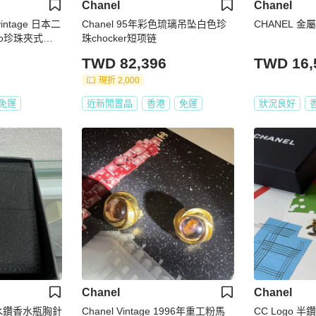
Chanel
Chanel
intage 日本二
Chanel 95年彩色琉璃吊坠白色珍
CHANEL 金屬
go珍珠夾式耳
珠chocker短项链
TWD 82,396
TWD 16,
現折 2,000
免運
近新閒置品
香港
免運
狀況良好
Chanel
Chanel
P 水鑽香水瓶胸針
Chanel Vintage 1996年重工粉馬
CC Logo