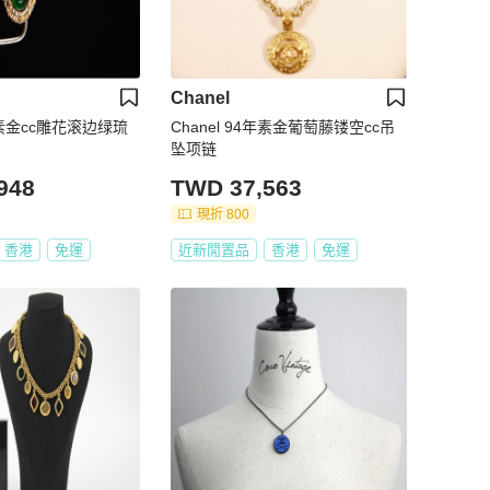
Chanel
3年素金cc雕花滚边绿琉
Chanel 94年素金葡萄藤镂空cc吊
坠项链
948
TWD 37,563
現折 800
香港
免運
近新閒置品
香港
免運