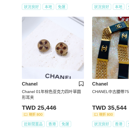
狀況良好
本地
免運
狀況良好
本地
Chanel
Chanel
Chanel 01年棕色亚克力四叶草圆
CHANEL中古腰帶7
形耳夹
TWD 25,446
TWD 35,544
現折 800
現折 800
近新閒置品
香港
免運
狀況良好
香港