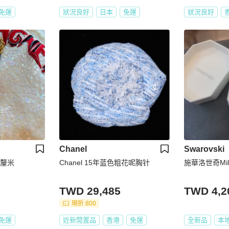
免運
狀況良好
日本
免運
狀況良好
Chanel
Swarovski
5釐米
Chanel 15年蓝色粗花呢胸针
施華洛世奇Mill
TWD 29,485
TWD 4,2
現折 800
免運
近新閒置品
香港
免運
全新品
本