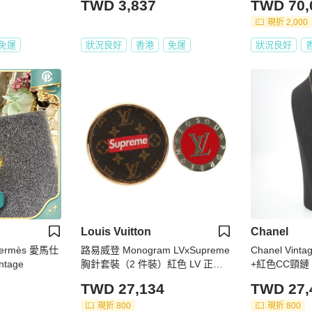
TWD 3,837
TWD 70,
現折 2,000
免運
狀況良好
香港
免運
狀況良好
Louis Vuitton
Chanel
rmès 愛馬仕
路易威登 Monogram LVxSupreme
Chanel Vin
tage
胸針套裝（2 件裝）紅色 LV 正品 1
+紅色CC頸鏈
28511SAM
TWD 27,134
TWD 27,
現折 800
現折 800