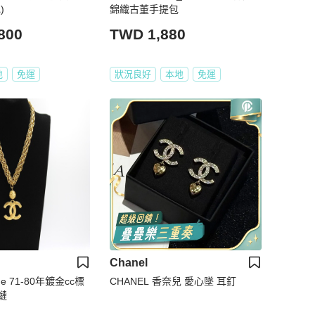
)
錦織古董手提包
800
TWD 1,880
地
免運
狀況良好
本地
免運
Chanel
age 71-80年鍍金cc標
CHANEL 香奈兒 愛心墜 耳釘
鏈