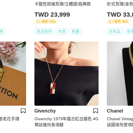
卡龍色琉璃耳環/立體感/經典款
針式耳環(金色
TWD 23,999
TWD 33,
現折 800
現折 800
運
狀況良好
本地
免運
全新品
本
Givenchy
Chanel
n】吊墜老花手環
Givenchy 1979年復古紅白撞色 4G
Chanel Vint
標誌幾何長項鏈
誌圓球吊墜項