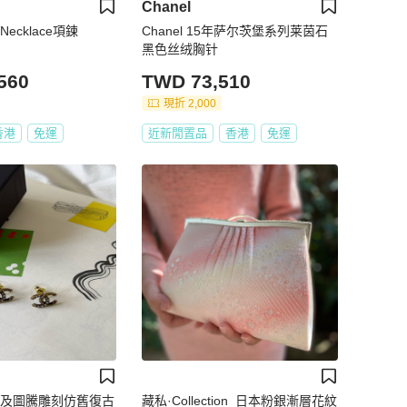
Chanel
Necklace項鍊
Chanel 15年萨尔茨堡系列莱茵石
黑色丝绒胸针
560
TWD 73,510
現折 2,000
香港
免運
近新閒置品
香港
免運
 半鑽及圖騰雕刻仿舊復古
藏私·Collection_日本粉銀漸層花紋