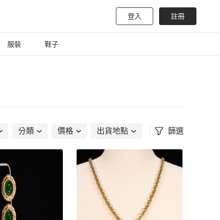
登入
註冊
服裝
鞋子
分類
價格
出貨地點
篩選