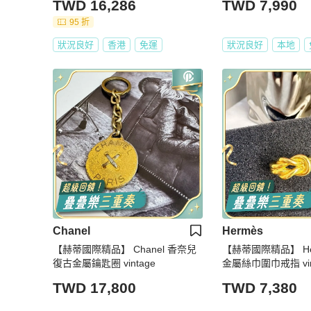
TWD 16,286
TWD 7,990
CHANEL NECKLACE
95 折
狀況良好
香港
免運
狀況良好
本地
Chanel
Hermès
【赫蒂國際精品】 Chanel 香奈兒
【赫蒂國際精品】 He
復古金屬鑰匙圈 vintage
金屬絲巾圍巾戒指 vin
TWD 17,800
TWD 7,380