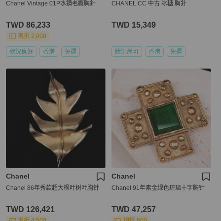
Chanel Vintage 01P水鑽老鷹胸針
CHANEL CC 中古 冰糖 胸針
TWD 86,233
TWD 15,349
現折 2,000
狀況良好
香港
免運
狀況尚可
香港
免運
Chanel
Chanel
Chanel 86年秀款超大枫叶树叶胸针
Chanel 91年素金绿色琉璃十字胸针
TWD 126,421
TWD 47,257
現折 4,500
現折 800