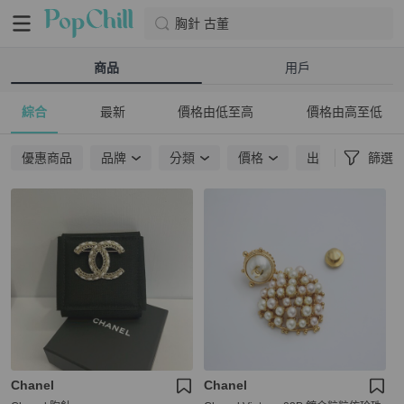
胸針 古董
商品
用戶
綜合
最新
價格由低至高
價格由高至低
優惠商品
品牌
分類
價格
出貨地點
篩選
Chanel
Chanel