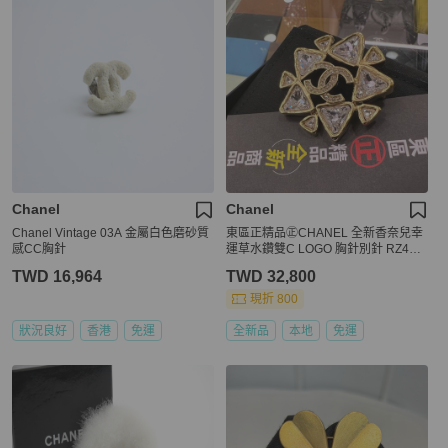
Chanel
Chanel
Chanel Vintage 03A 金屬白色磨砂質
東區正精品㊣CHANEL 全新香奈兒幸
感CC胸針
運草水鑽雙C LOGO 胸針別針 RZ493
5
TWD 16,964
TWD 32,800
現折 800
狀況良好
香港
免運
全新品
本地
免運