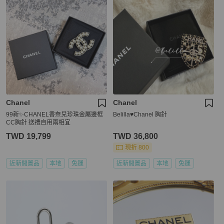
Chanel
Chanel
99新✨CHANEL香奈兒珍珠金屬邊框
Belilla♥️Chanel 胸針
CC胸針 送禮自用兩相宜
TWD 19,799
TWD 36,800
現折 800
近新閒置品
本地
免運
近新閒置品
本地
免運