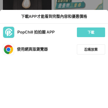
Chanel
Chanel
下載APP才能看到完整內容和優惠價格
Chanel 91年红绿琉璃莱茵石珍珠胸针
【赫蒂國際精品】 Chanel 香奈兒 菱
格紋胸針 vintage
TWD 70,279
TWD 9,800
PopChill 拍拍圈 APP
下載
現折 2,000
近新閒置品
香港
免運
狀況良好
本地
免運
使用網頁版瀏覽器
忍痛放棄
篩選
重設
品牌
分類
Chanel
Chanel