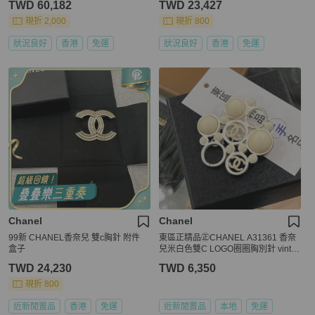
TWD 60,182
TWD 23,427
現折 2,000
現折 800
狀況良好
香港
免運
狀況良好
香港
免運
Chanel
Chanel
99新 CHANEL香奈兒 雙c胸針 附件
東區正精品㊣CHANEL A31361 香奈
盒子
兒米白色雙C LOGO圈圈胸別針 vinta
ge RZ5891
TWD 24,230
TWD 6,350
現折 800
近新閒置品
香港
免運
近新閒置品
本地
免運