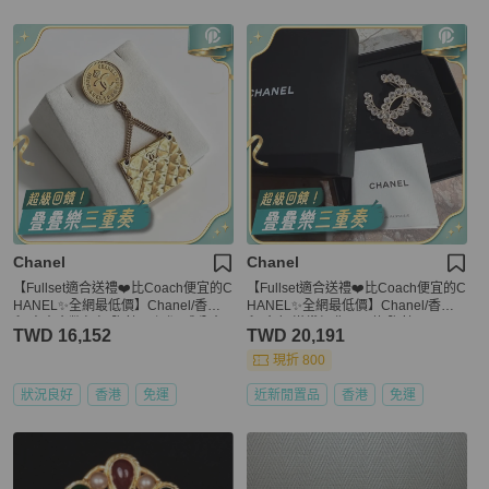
Chanel
Chanel
【Fullset適合送禮❤️比Coach便宜的C
【Fullset適合送禮❤️比Coach便宜的C
HANEL✨全網最低價】Chanel/香奈
HANEL✨全網最低價】Chanel/香奈
兒 中古金幣包包 胸針 已絕版 成分含
兒 金色 滿鑽經典logo款 胸針
TWD 16,152
TWD 20,191
真金
現折 800
狀況良好
香港
免運
近新閒置品
香港
免運