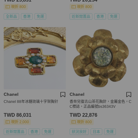
現折 800
現折 800
全新品
香港
免運
近新閒置品
香港
免運
Chanel
Chanel
Chanel 88年冰糖琉璃十字架胸针
香奈兒復古山茶花胸針，金屬金色，C
C標誌，正品編號bs36343V
TWD 86,031
TWD 22,876
現折 2,000
現折 800
近新閒置品
香港
免運
狀況良好
日本
免運