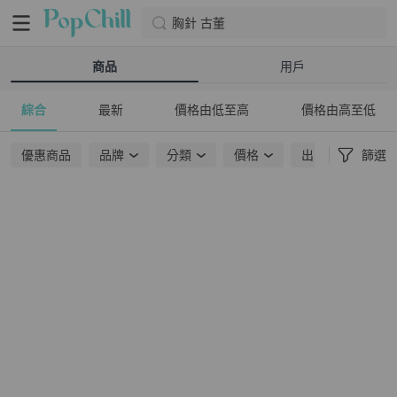
胸針 古董
商品
用戶
綜合
最新
價格由低至高
價格由高至低
優惠商品
品牌
分類
價格
出貨地點
篩選