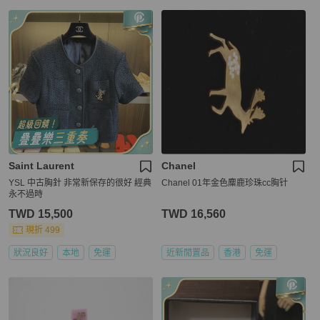
Saint Laurent
Chanel
YSL 中古胸針 非常新保存的很好 經典
Chanel 01年金色麋鹿珍珠cc胸针
永不過時
TWD 15,500
TWD 16,560
現折 499
狀況良好
本地
免運
近新閒置品
香港
免運