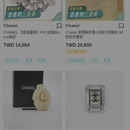
Chanel
Chanel
CHANEL 【激減優惠】PVC/金屬Bro
Chanel 麥穗胸針雙c珍珠大號胸針 99
och胸針
新配件塵袋
TWD 14,064
TWD 26,800
現折 800
狀況良好
香港
免運
近新閒置品
本地
免運