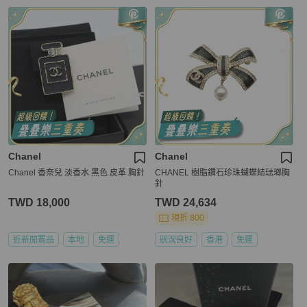
Chanel
Chanel
Chanel 香奈兒 淡香水 黑色 皮革 胸針
CHANEL 樹脂鑽石珍珠蝴蝶結琺瑯胸
針
TWD 18,000
TWD 24,634
現折 800
近新閒置品
本地
免運
狀況良好
香港
免運