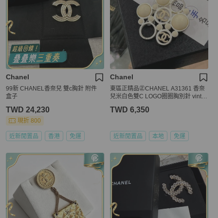
Chanel
Chanel
99新 CHANEL香奈兒 雙c胸針 附件
東區正精品㊣CHANEL A31361 香奈
盒子
兒米白色雙C LOGO圈圈胸別針 vinta
ge RZ5891
TWD 24,230
TWD 6,350
現折 800
近新閒置品
香港
免運
近新閒置品
本地
免運