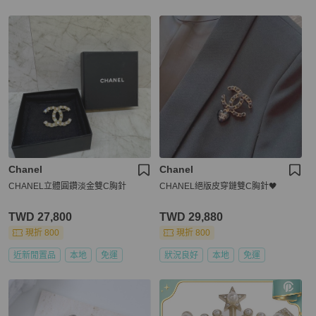
Chanel
Chanel
CHANEL立體圓鑽淡金雙C胸針
CHANEL絕版皮穿鏈雙C胸針🖤
TWD 27,800
TWD 29,880
現折 800
現折 800
近新閒置品
本地
免運
狀況良好
本地
免運