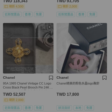
TWD 118,343
TWD 93,705
現折 4,500
現折 2,000
近新閒置品
香港
免運
近新閒置品
香港
免運
Chanel
Chanel
95A 1995 Chanel Vintage CC Logo
Chanel絕美的粉色水晶logo胸針
Cross Black Pearl Brooch Pin 24K G
old Plated 十字黑珍珠香奈兒標誌心
TWD 52,507
TWD 17,800
口針
現折 2,000
近新閒置品
香港
免運
狀況良好
本地
免運