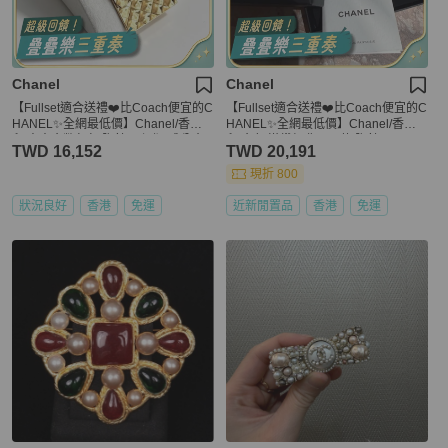
Chanel
Chanel
【Fullset適合送禮❤️比Coach便宜的C
【Fullset適合送禮❤️比Coach便宜的C
HANEL✨全網最低價】Chanel/香奈
HANEL✨全網最低價】Chanel/香奈
兒 中古金幣包包 胸針 已絕版 成分含
兒 金色 滿鑽經典logo款 胸針
TWD 16,152
TWD 20,191
真金
現折 800
狀況良好
香港
免運
近新閒置品
香港
免運