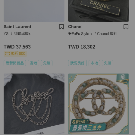
Saint Laurent
Chanel
YSL红绿琉璃胸针
💝FuFu.Style ⟡.·* Chanel 胸針
TWD 37,563
TWD 18,302
現折 800
近新閒置品
香港
免運
狀況良好
本地
免運