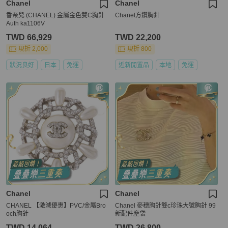
Chanel
Chanel
香奈兒 (CHANEL) 金屬金色雙C胸針
Chanel方鑽胸針
Auth ka1106V
TWD 66,929
TWD 22,200
現折 2,000
現折 800
狀況良好
日本
免運
近新閒置品
本地
免運
Chanel
Chanel
CHANEL 【激減優惠】PVC/金屬Bro
Chanel 麥穗胸針雙c珍珠大號胸針 99
och胸針
新配件塵袋
TWD 14,064
TWD 26,800