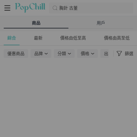
胸針 古董
商品
用戶
綜合
最新
價格由低至高
價格由高至低
優惠商品
品牌
分類
價格
出貨地點
篩選