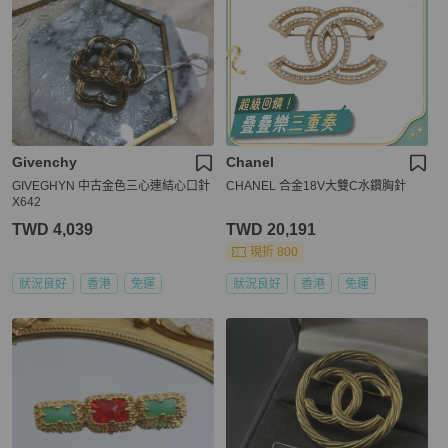
Givenchy
Chanel
GIVEGHYN 中古金色三心連結心口針
CHANEL 合金18V大雙C水鑽胸針
X642
TWD 4,039
TWD 20,191
現折 800
狀況良好
香港
免運
狀況良好
香港
免運