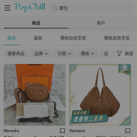
腰包
商品
用戶
綜合
最新
價格由低至高
價格由高至低
優惠商品
品牌
分類
價格
出貨地點
篩選
Hermès
Versace