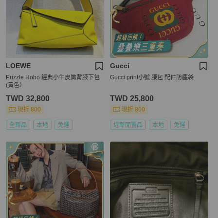
LOEWE
Gucci
Puzzle Hobo 經典小牛皮肩背腋下包
Gucci print小號 腰包 配件防塵袋
(黃色）
TWD 32,800
TWD 25,800
現折 800
現折 800
全新品
本地
免運
近新閒置品
本地
免運