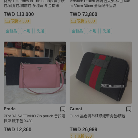
愛馬仕 Hermes In The Loop豬鼻子腰
Versace Protea 肩背包大號 棕色 44c
包/斜背包/胸前包 多種背法 金棕銀 W
m 30cm 30cm 全新配件塵袋
刻
TWD 113,000
TWD 73,800
現折 4,500
現折 2,000
全新品
本地
免運
全新品
本地
免運
Prada
Gucci
PRADA SAFFIANO Zip pouch 普拉達
Gucci 黑色帆布紅綠織帶胸包/腰包
拉鍊 腋下包 X481
TWD 12,360
TWD 26,999
現折 800