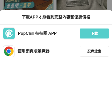
Goyard
Coach
下載APP才能看到完整內容和優惠價格
Goyard/戈雅黑棕Hobo容量大自重
Coach 腰/肩包 （可調式）
輕，百搭不挑場合
TWD 108,569
TWD 6,800
PopChill 拍拍圈 APP
下載
現折 8,000
狀況良好
香港
免運
狀況良好
本地
免運
使用網頁版瀏覽器
忍痛放棄
篩選
重設
品牌
分類
Goyard
BURBERRY