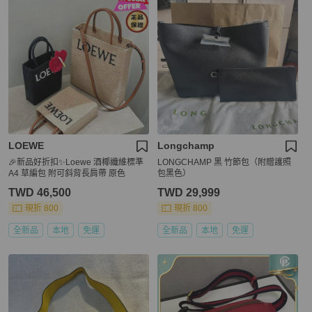
LOEWE
Longchamp
🎉新品好折扣✨Loewe 酒椰纖維標準
LONGCHAMP 黑 竹節包（附贈護照
A4 草編包 附可斜背長肩帶 原色
包黑色）
TWD 46,500
TWD 29,999
現折 800
現折 800
全新品
本地
免運
全新品
本地
免運