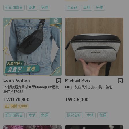
近新閒置品
香港
免運
全新品
本地
免運
Louis Vuitton
Michael Kors
LV新版超有質感🖤黑Monogram壓紋
MK 白灰底黑牛皮銀釦胸口腰包
腰包M47058
TWD 79,800
TWD 5,000
現折 2,000
近新閒置品
本地
免運
狀況良好
本地
免運