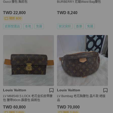
Gucci 腰包 胸前包
BURBERRY 尼龍Waist Bag腰包
TWD 22,800
TWD 8,240
現折 800
近新閒置品
本地
免運
狀況良好
香港
免運
Louis Vuitton
Louis Vuitton
LV M68549 S LOCK 老花金扣皮帶腰
LV Bumbag 老花胸腰包 晶片款 絕版
包 腰帶90cm 霹靂包 麻將包
品
TWD 60,800
TWD 70,000
現折 2,000
現折 2,000