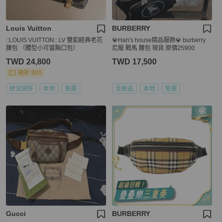
Louis Vuitton
BURBERRY
::LOUIS VUITTON:: LV 雙釦經典老花
💎Han's house精品服飾💎 burberry
腰包 （體型小可當胸口包）
尼龍 戰馬 腰包 現貨 原價25900
TWD 24,800
TWD 17,500
現折 800
狀況良好
本地
免運
全新品
本地
免運
Gucci
BURBERRY