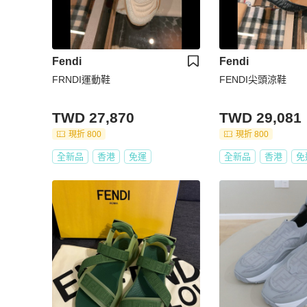
Fendi
Fendi
FRNDI運動鞋
FENDI尖頭涼鞋
TWD 27,870
TWD 29,081
現折 800
現折 800
全新品
香港
免運
全新品
香港
免