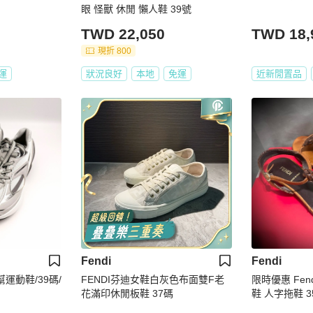
眼 怪獸 休閒 懶人鞋 39號
TWD 22,050
TWD 18,
現折 800
運
狀況良好
本地
免運
近新閒置品
Fendi
Fendi
幫運動鞋/39碼/
FENDI芬迪女鞋白灰色布面雙F老
限時優惠 Fe
花滿印休閒板鞋 37碼
鞋 人字拖鞋 35