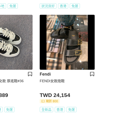
本地
免運
狀況良好
香港
免運
Fendi
h 女款 厚底鞋#36
FENDI女款拖鞋
889
TWD 24,154
現折 800
港
免運
全新品
香港
免運