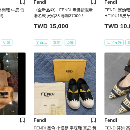
Fendi
Fendi
休閒鞋 牛皮 低
（全新品🎁） FENDI 老佛爺限量
FENDI 運動鞋
7碼
聯名款 尺碼35 專櫃37000！
HF10U15皮
TWD 15,000
TWD 10,
免運
全新品
本地
免運
狀況良好
Fendi
Fendi
FENDI 黑色 小怪獸 平底鞋 真皮 黃