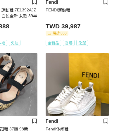
Fendi
 運動鞋 7E1392AJZ
FENDI運動鞋
革 白色全新 女款 39半
888
TWD 39,987
現折 800
本地
免運
全新品
香港
免運
Fendi
FENDI芬迪 高跟鞋 37碼 98新
Fendi休闲鞋