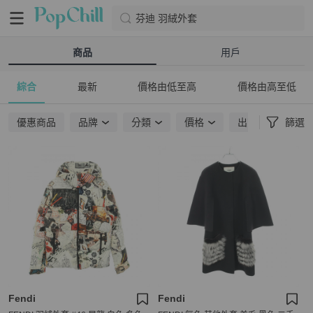
芬迪 羽絨外套
商品
用戶
綜合
最新
價格由低至高
價格由高至低
優惠商品
品牌
分類
價格
出貨地點
篩選
Fendi
Fendi