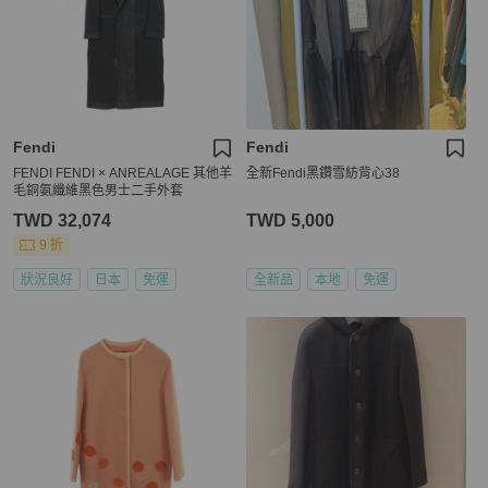
Fendi
Fendi
FENDI FENDI × ANREALAGE 其他羊
全新Fendi黑鑽雪紡背心38
毛銅氨纖維黑色男士二手外套
TWD 32,074
TWD 5,000
9 折
狀況良好
日本
免運
全新品
本地
免運