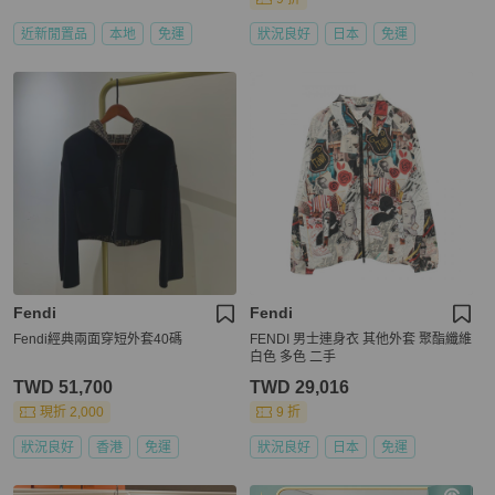
近新閒置品
本地
免運
狀況良好
日本
免運
Fendi
Fendi
Fendi經典兩面穿短外套40碼
FENDI 男士連身衣 其他外套 聚酯纖維
白色 多色 二手
TWD 51,700
TWD 29,016
現折 2,000
9 折
狀況良好
香港
免運
狀況良好
日本
免運